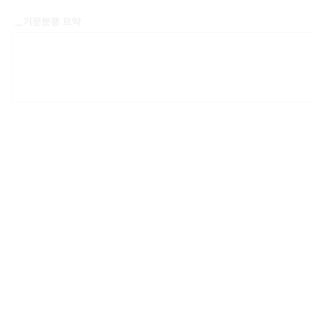
＿기문분쟁 요약