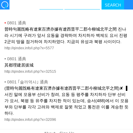
•
0801 通典
晉時句麗旣略有遼東百濟亦據有遼西晋平二郡今柳城北平之間 진나
라 시기에 구려가 앞서 요동을 경략하여 차지하자 백제도 요서 진평
2군의 땅을 점거하여 차지하였다. 지금의 유성과 북평 사이이다.
http://qindex.info/i.php?x=5577
•
0801 通典
其都理建居拔城
http://qindex.info/i.php?x=32515
•
0801 ｢솔까역사｣ 通典
(晉時句麗旣略有遼東百濟亦據有遼西晋平二郡今柳城北平之間)✘ ▐
서진 말에 모용부 선비가 창려, 요동 등 평주를 차지하자 단부 선비
가 요서, 북평 등 유주를 차지한 적이 있는데, 송서(488)에서 이 모용
부와 단부를 각각 고려와 백제로 잘못 적었고 통전은 이를 계승한 듯
하다.
http://qindex.info/i.php?x=32096