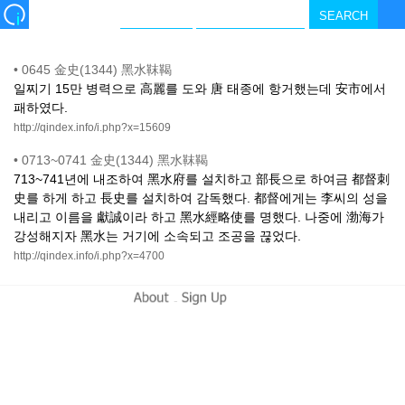
•
0645 金史(1344) 黑水靺鞨
일찌기 15만 병력으로 高麗를 도와 唐 태종에 항거했는데 安市에서
패하였다.
http://qindex.info/i.php?x=15609
•
0713~0741 金史(1344) 黑水靺鞨
713~741년에 내조하여 黑水府를 설치하고 部長으로 하여금 都督刺
史를 하게 하고 長史를 설치하여 감독했다. 都督에게는 李씨의 성을
내리고 이름을 獻誠이라 하고 黑水經略使를 명했다. 나중에 渤海가
강성해지자 黑水는 거기에 소속되고 조공을 끊었다.
http://qindex.info/i.php?x=4700
-