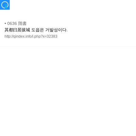
•
0636 隋書
其都曰居拔城 도읍은 거발성이다.
http://qindex.info/i.php?x=32383