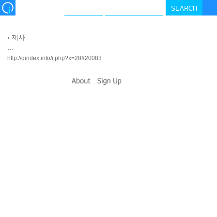
›
제사
...
http://qindex.info/i.php?x=28#20083
-