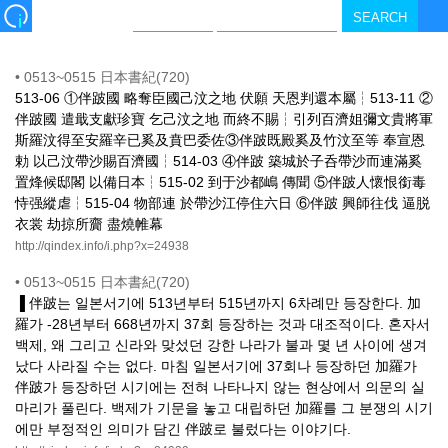
•
0513~0515 日本書紀(720)
513-06 ①伴跛國 略奪臣國己汶之地 伏願 天恩判還本屬┆513-11 ②
伴跛國 遣戢支獻珍寶 乞己汶之地 而終不賜┆引列百濟姐彌文貴將軍
斯羅汶得至安羅辛已奚及賁巴委佐③伴跛既殿奚及竹汶至等 奉宣恩
勅 以己汶帶沙賜百濟國┆514-03 ④伴跛 築城於子呑帶沙而連滿奚
置烽候邸閣 以備日本┆515-02 到于沙都嶋 傳聞 ⑤伴跛人懷恨銜毒
恃强縱虐┆515-04 物部連 於帶沙江停住六日 ⑥伴跛 興師往伐 逼脱
衣裳 劫掠所齎 盡燒帷幕
http://qindex.info/i.php?x=24938
•
0513~0515 日本書紀(720)
▐ 伴跛는 일본서기에 513년부터 515년까지 6차례만 등장한다. 加
羅가 -28년부터 668년까지 37회 등장하는 것과 대조적이다. 혼자서
백제, 왜 그리고 신라와 맞섰던 강한 나라가 불과 몇 년 사이에 생겨
났다 사라질 수는 없다. 마침 일본서기에 37회나 등장하던 加羅가
伴跛가 등장하던 시기에는 전혀 나타나지 않는 현상에서 의문의 실
마리가 풀린다. 백제가 기문을 놓고 대립하던 加羅를 그 분쟁의 시기
에만 부정적인 의미가 담긴 伴跛로 불렀다는 이야기다.