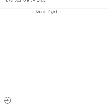
http://qindex.info/i.php?x=24939
-