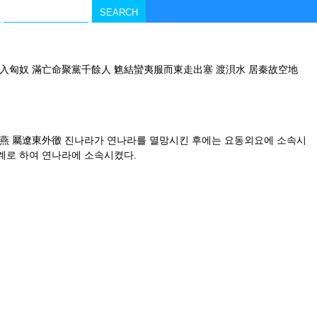
反入匈奴 滿亡命聚黨千餘人 魋結蠻夷服而東走出塞 渡浿水 居秦故空地
滅燕 屬遼東外徼 진나라가 연나라를 멸망시킨 후에는 요동외요에 소속시
계로 하여 연나라에 소속시켰다.