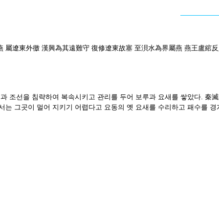
燕 屬遼東外徼 漢興為其遠難守 復修遼東故塞 至浿水為界屬燕 燕王盧綰
과 조선을 침략하여 복속시키고 관리를 두어 보루과 요새를 쌓았다. 秦
는 그곳이 멀어 지키기 어렵다고 요동의 옛 요새를 수리하고 패수를 경