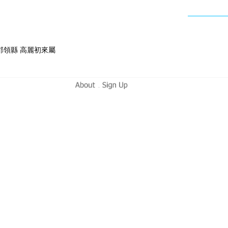
郡領縣 高麗初來屬
-