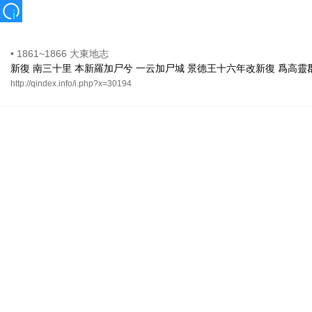
•
1861~1866 大東地志
新復 南三十里 本新羅加尸兮 一云加尸城 景德王十六年改新復 爲高靈
http://qindex.info/i.php?x=30194