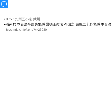
•
0757 九州五小京 武州
●潘南郡 夲百濟半奈夫里縣 景徳王改名 今因之 領縣二┆野老縣 夲百
http://qindex.info/i.php?x=25030