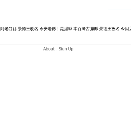
濟阿老谷縣 景徳王改名 今安老縣┆昆湄縣 本百濟古彌縣 景徳王改名 今因
-