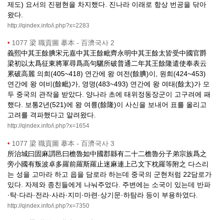
제도) 요서의 진평현을 차지했다. 진나라 이래로 항상 번공을 닦아
왔다.
http://qindex.info/i.php?x=2283
•
1077 梁 職貢圖 摹本 - 百濟국사 2
義熙中其王餘腆宋元嘉中其王餘毗齊永明中其王餘太皆受中國官爵
梁初以太爲征東將軍尋爲高句驪所破普通二年其王餘隆遣使奉表云
累破高麗 의희(405~418) 연간에 왕 여전(餘腆)이, 원희(424~453)
연간에 왕 여비(餘毗)가, 영명(483~493) 연간에 왕 여태(餘太)가 모
두 중국의 관작을 받았다. 양나라 초에 태위정동장군이 고구려에 패
했다. 보통2년(521)에 왕 여륭(餘隆)이 사신을 보내어 표를 올리고
고려를 격파했다고 알려왔다.
http://qindex.info/i.php?x=1654
•
1077 梁 職貢圖 摹本 - 百濟국사 3
所治城曰固麻謂邑曰檐魯如中國郡縣有二十二檐魯分子弟宗族爲之
旁小國有叛波卓多羅前羅斯羅止迷麻連上己文下枕羅等附之 다스리
는 성을 고마라 하고 읍을 담로라 하는데 중국의 군현처럼 22담로가
있다. 자제와 종친들에게 나눠주었다. 주변에는 소국이 있는데 반파
·탁·다라·전라·사라·지미·마련·상기문·하탐라 등이 부용하였다.
http://qindex.info/i.php?x=7350