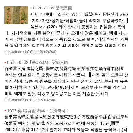
•
0526~0539 梁職貢圖
백제 주변에는 소국이 있는데 叛波·탁·다라·전라·사라
·지미·마련·상기문·하침라 등이 백제에 부용하였다. ▐
일본서기(720) 외에 반파가 등장하는 유일한 기록이
다. 시기적으로 기문 분쟁이 끝난 지 오래지 않은 때이고, 백제 사신
이 제공한 정보를 바탕으로 기록했을 것으로 보여, 역시 백제의 기록
을 광범위하게 참고한 일본서기의 반파에 관한 기록과 맥락이 같다.
http://qindex.info/i.php?x=24940
•
0526~0539 ｢솔까역사｣ 梁職貢圖
百濟舊來夷 馬韓之屬 (晉末 駒麗畧有遼東 樂浪亦有遼西晉平縣)✘
백제는 옛날 흘러온 오랑캐로 마한에 속했다. ▐ 서진 말에 모용부 선
비가 창려, 요동 등 평주를 차지하자 단부 선비가 요서, 북평 등 유주
를 차지한 적이 있는데, 송서(488)에서 이 모용부와 단부를 각각 고
려와 백제로 잘못 적었고 양직공도는 이를 계승한 듯하다.
http://qindex.info/i.php?x=32580
•
1077 梁 職貢圖 摹本 - 百濟국사 1
舊來夷馬韓之屬 晉末駒麗畧有遼東樂浪 亦有遼西晉平縣 自晉已來常
修蕃貢 백제는 옛날 흘러온 오랑캐로 마한에 속했는데, 진(西晉
265-317 東晉 317-420) 말기에 고려가 요동과 낙랑을 공략하니 (백