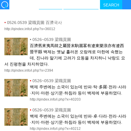
•
0526.0539 梁職貢圖 百濟국사
http://qindex.info/i.php?x=36012
•
0526~0539 梁職貢圖
百濟舊來夷馬韓之屬晉末駒麗畧有遼東樂浪亦有遼西
晉平縣 백제는 옛날 흘러온 오랑캐로 마한에 속했는
데, 진나라 말기에 고려가 요동을 차지하니 낙랑도 요
서 진평현을 차지하였다.
http://qindex.info/i.php?x=2394
•
0526~0539 梁職貢圖
백제 주변에는 소국이 있는데 반파·탁·多羅·전라·사라
·지미·마련·상기문·하침라 등이 백제에 부용하였다.
http://qindex.info/i.php?x=40203
•
0526~0539 梁職貢圖
백제 주변에는 소국이 있는데 반파·卓·다라·전라·사라
·지미·마련·상기문·하침라 등이 백제에 부용하였다.
http://qindex.info/i.php?x=40212