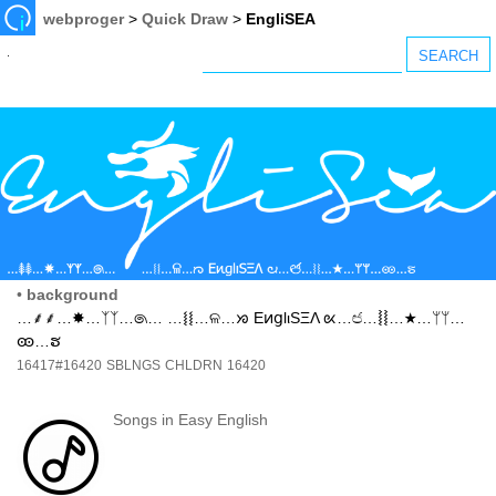
webproger
>
Quick Draw
>
EngliSEA
•
background
…⸙⸙…✸…ᛉᛉ…෧… …⧙⧙…ଳ…ᘞ ΕͷցlιЅΞΛ ᘡ…ඦ…⦚⦚…★…ᛘᛘ…
ꧮ…ຮ
16417#16420
SBLNGS
CHLDRN
16420
Songs in Easy English