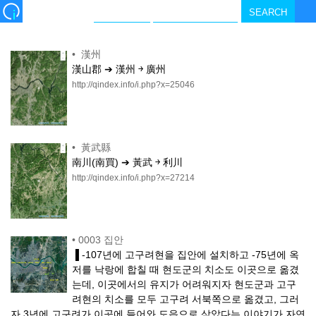
•
漢州
漢山郡 ➔ 漢州 ￫ 廣州
http://qindex.info/i.php?x=25046
•
黃武縣
南川(南買) ➔ 黃武 ￫ 利川
http://qindex.info/i.php?x=27214
•
0003 집안
▐ -107년에 고구려현을 집안에 설치하고 -75년에 옥
저를 낙랑에 합칠 때 현도군의 치소도 이곳으로 옮겼
는데, 이곳에서의 유지가 어려워지자 현도군과 고구
려현의 치소를 모두 고구려 서북쪽으로 옮겼고, 그러
자 3년에 고구려가 이곳에 들어와 도읍으로 삼았다는 이야기가 자연