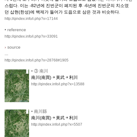
스럽다. 이는 -82년에 진번군이 폐지된 후 -6년에 진번군의 치소였
던 삽현(한성)에 백제가 들어가 도읍으로 삼은 것과 비슷하다.
http://qindex.info/i.php?x=17144
•
reference
http://qindex.info/i.php?x=33091
›
source
...
http://qindex.info/i.php?x=28768#1905
•
③ 南川
南川(南買) ￫ 黃武 ￫ 利川
http://qindex.info/i.php?x=13588
•
南川縣
南川(南買) ￫ 黃武 ￫ 利川
http://qindex.info/i.php?x=5507