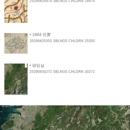
25290#24974
SBLNGS
CHLDRN
24974
•
1884 任實
25290#25355
SBLNGS
CHLDRN
25355
•
@임실
25290#30272
SBLNGS
CHLDRN
30272