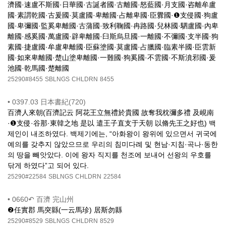
濟國·速盧不斯國·日華國·古誕者國·古離國·怒藍國·月支國·咨離牟盧
國·素謂乾國·古爰國·莫盧國·卑離國·占離卑國·臣釁國·❶支侵國·狗盧
國·卑彌國·監奚卑離國·古蒲國·致利鞠國·冉路國·兒林國·駟盧國·內卑
離國·感奚國·萬盧國·辟卑離國·臼斯烏旦國·一離國·不彌國·支半國·狗
素國·捷盧國·牟盧卑離國·臣蘇塗國·莫盧國·占臘國·臨素半國·臣雲新
國·如來卑離國·楚山塗卑離國·一難國·狗奚國·不雲國·不斯濆邪國·爰
池國·乾馬國·楚離國
25290#8455
SBLNGS
CHLDRN
8455
•
0397.03 日本書紀(720)
百濟人來朝(百濟記云 阿花王立無禮於貴國 故奪我枕彌多禮 及峴南
·❶支侵·谷那·東韓之地 是以 遣王子直支于天朝 以脩先王之好也) 백
제인이 내조하였다. 백제기에는, “아화왕이 왕위에 있으면서 귀국에
예의를 갖추지 않았으므로 우리의 침미다례 및 현남·지침·곡나·동한
의 땅을 빼앗았다. 이에 왕자 직지를 천조에 보내어 선왕의 우호를
닦게 하였다”고 되어 있다.
25290#22584
SBLNGS
CHLDRN
22584
•
0660↶ 百濟 完山州
❷任實郡 馬突縣(一云馬珍) 居斯勿縣
25290#8529
SBLNGS
CHLDRN
8529