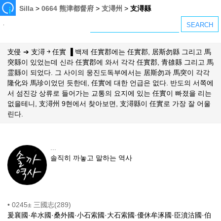
Silla
>
0664 熊津都督府
>
支潯州
>
支潯縣
支侵 ➔ 支潯 ￫ 任實 ▐ 백제 任實郡에는 任實郡, 居斯勿縣 그리고 馬
突縣이 있었는데 신라 任實郡에 와서 각각 任實郡, 青䧺縣 그리고 馬
霊縣이 되었다. 그 사이의 웅진도독부에서는 居斯勿과 馬突이 각각
隆化와 馬珍이었던 듯한데, 任實에 대한 언급은 없다. 반도의 서쪽에
서 섬진강 상류로 들어가는 교통의 요지에 있는 任實이 빠졌을 리는
없을테니, 支潯州 9현에서 찾아보면, 支潯縣이 任實로 가장 잘 어울
린다.
...
솔직히 까놓고 말하는 역사
•
0245± 三國志(289)
爰襄國·牟水國·桑外國·小石索國·大石索國·優休牟涿國·臣濆沽國·伯