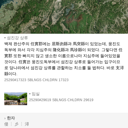
•
섬진강 상류
백제 완산주의 任實郡에는 居斯勿縣과 馬突縣이 있었는데, 웅진도
독부에 와서 각각 지심주의 隆化縣과 馬珍縣이 되었다. 그렇다면 任
實郡 또한 빠지지 않고 생소한 이름으로나마 지심주에 들어있었을
것이다. 任實은 웅진도독부에서 섬진강 상류로 들어가는 입구이므
로 당나라에서 섬진강 상류를 관할하는 치소를 둘 법하다. 바로 支潯
縣이다.
25290#17323
SBLNGS
CHLDRN
17323
•
임실
25290#29619
SBLNGS
CHLDRN
29619
›
한자
侵
┆
彡
┆
潯