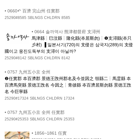
•
0660↶ 百濟 完山州 任實郡
25290#8585
SBLNGS
CHLDRN
8585
•
0664 솔까역사 熊津都督府 支潯州
馬津縣┆巳汶縣┆隆化縣(夲居斯勿)┆❶支潯縣(夲只
彡村) ▐ 일본서기(720)의 支侵은 삼국지(289)의 支侵
國이고 웅진도독부의 支潯이 아닐까?
25290#8142
SBLNGS
CHLDRN
8142
•
0757 九州五小京 全州
❷任實郡 夲百濟郡 景徳王攺州郡名及今並因之 領縣二┆馬霊縣 夲
百濟馬突縣 景徳王攺名 今因之┆青䧺縣 夲百濟居斯勿縣 景徳王攺
名 今巨寧縣
25290#17324
SBLNGS
CHLDRN
17324
•
0757 九州五小京 全州 任實郡
25290#25353
SBLNGS
CHLDRN
25353
•
1856~1861 任實