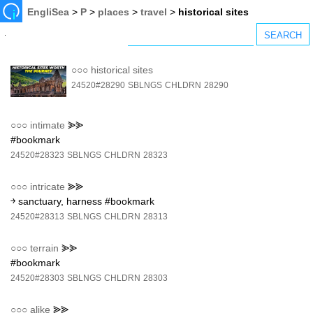
EngliSea
>
P
>
places
>
travel
>
historical sites
○○○
historical sites
24520#28290
SBLNGS
CHLDRN
28290
○○○
intimate
⪢⪢
#bookmark
24520#28323
SBLNGS
CHLDRN
28323
○○○
intricate
⪢⪢
￫ sanctuary, harness #bookmark
24520#28313
SBLNGS
CHLDRN
28313
○○○
terrain
⪢⪢
#bookmark
24520#28303
SBLNGS
CHLDRN
28303
○○○
alike
⪢⪢