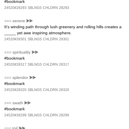
#bookmark
24520#28293
SBLNGS
CHLDRN
28293
○○○
serene
⪢⪢
It's winding path through lush greenery and rolling hills creates a
_____ yet awe inspiring atmosphere.
24520#28301
SBLNGS
CHLDRN
28301
○○○
spirituality
⪢⪢
#bookmark
24520#28317
SBLNGS
CHLDRN
28317
○○○
splendor
⪢⪢
#bookmark
24520#28320
SBLNGS
CHLDRN
28320
○○○
swath
⪢⪢
#bookmark
24520#28299
SBLNGS
CHLDRN
28299
○○○
toil
⪢⪢