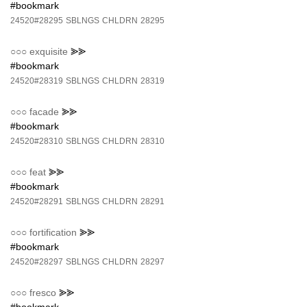
#bookmark
24520#28295
SBLNGS
CHLDRN
28295
○○○
exquisite
⪢⪢
#bookmark
24520#28319
SBLNGS
CHLDRN
28319
○○○
facade
⪢⪢
#bookmark
24520#28310
SBLNGS
CHLDRN
28310
○○○
feat
⪢⪢
#bookmark
24520#28291
SBLNGS
CHLDRN
28291
○○○
fortification
⪢⪢
#bookmark
24520#28297
SBLNGS
CHLDRN
28297
○○○
fresco
⪢⪢