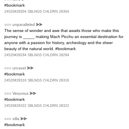
#bookmark
24520#28304
SBLNGS
CHLDRN
28304
○○○
unparalleled
⪢⪢
The sense of wonder and awe that awaits those who make this
journey is _____ making Mach Picchu an essential destination for
anyone with a passion for history, archeology and the sheer
beauty of the natural world. #bookmark
24520#28294
SBLNGS
CHLDRN
28294
○○○
unravel
⪢⪢
#bookmark
24520#28316
SBLNGS
CHLDRN
28316
○○○
Vesuvius
⪢⪢
#bookmark
24520#28322
SBLNGS
CHLDRN
28322
○○○
villa
⪢⪢
#bookmark