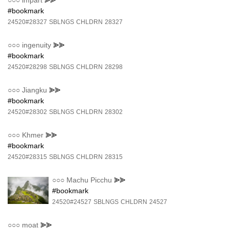
#bookmark
24520#28327
SBLNGS
CHLDRN
28327
○○○
ingenuity
⪢⪢
#bookmark
24520#28298
SBLNGS
CHLDRN
28298
○○○
Jiangku
⪢⪢
#bookmark
24520#28302
SBLNGS
CHLDRN
28302
○○○
Khmer
⪢⪢
#bookmark
24520#28315
SBLNGS
CHLDRN
28315
○○○
Machu Picchu
⪢⪢
#bookmark
24520#24527
SBLNGS
CHLDRN
24527
○○○
moat
⪢⪢