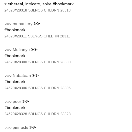
￫ ethereal, intricate, spire #bookmark
24520#28318
SBLNGS
CHLDRN
28318
○○○
monastery
⪢⪢
#bookmark
24520#28311
SBLNGS
CHLDRN
28311
○○○
Mutianyu
⪢⪢
#bookmark
24520#28300
SBLNGS
CHLDRN
28300
○○○
Nabatean
⪢⪢
#bookmark
24520#28306
SBLNGS
CHLDRN
28306
○○○
peer
⪢⪢
#bookmark
24520#28328
SBLNGS
CHLDRN
28328
○○○
pinnacle
⪢⪢