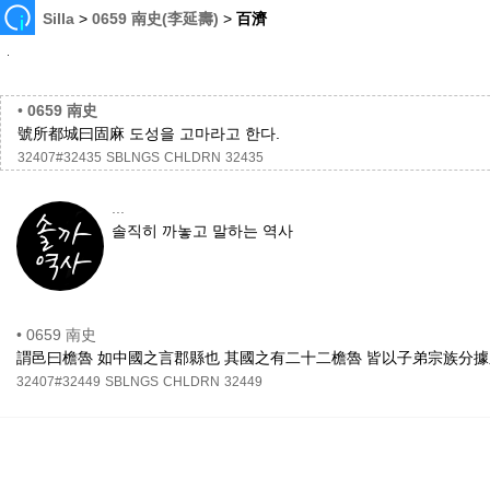
Silla
>
0659 南史(李延壽)
>
百濟
•
0659 南史
號所都城曰固麻 도성을 고마라고 한다.
32407#32435
SBLNGS
CHLDRN
32435
...
솔직히 까놓고 말하는 역사
•
0659 南史
謂邑曰檐魯 如中國之言郡縣也 其國之有二十二檐魯 皆以子弟宗族分據之 읍을
32407#32449
SBLNGS
CHLDRN
32449