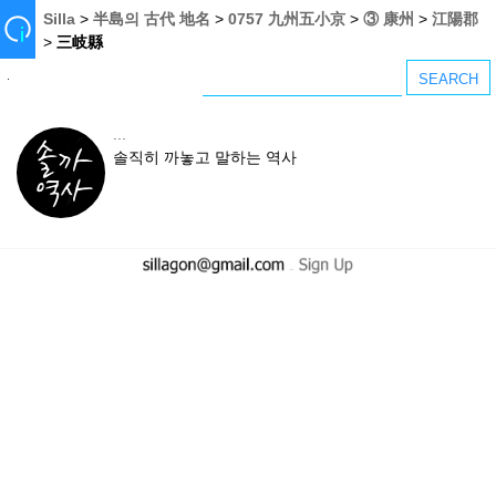
Silla
>
半島의 古代 地名
>
0757 九州五小京
>
③ 康州
>
江陽郡
>
三岐縣
...
솔직히 까놓고 말하는 역사
-