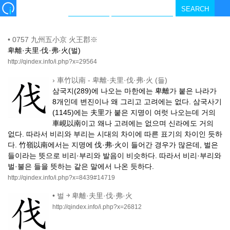
•
0757 九州五小京 火王郡※
卑離·夫里·伐·弗·火(벌)
http://qindex.info/i.php?x=29564
›
車竹以南 - 卑離·夫里·伐·弗·火 (들)
삼국지(289)에 나오는 마한에는 卑離가 붙은 나라가
8개인데 변진이나 왜 그리고 고려에는 없다. 삼국사기
(1145)에는 夫里가 붙은 지명이 여럿 나오는데 거의
車峴以南이고 왜나 고려에는 없으며 신라에도 거의
없다. 따라서 비리와 부리는 시대의 차이에 따른 표기의 차이인 듯하
다. 竹嶺以南에서는 지명에 伐·弗·火이 들어간 경우가 많은데, 벌은
들이라는 뜻으로 비리·부리와 발음이 비슷하다. 따라서 비리·부리와
벌·불은 들을 뜻하는 같은 말에서 나온 듯하다.
http://qindex.info/i.php?x=8439#14719
•
벌 ￫ 卑離·夫里·伐·弗·火
http://qindex.info/i.php?x=26812