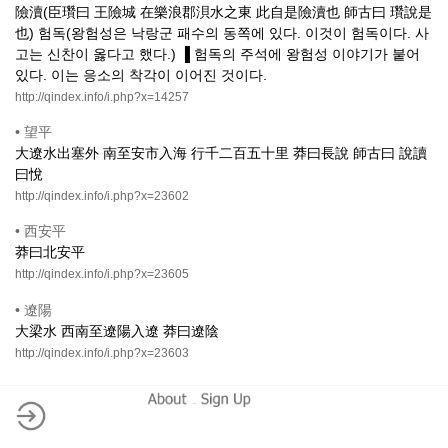
險瀆(臣瓚曰 王險城 在樂浪郡浿水之東 此自是險瀆也 師古曰 瓚說是
也) 험독(왕험성은 낙랑군 패수의 동쪽에 있다. 이것이 험독이다. 사
고는 신찬이 옳다고 했다.) ▐ 험독의 주석에 왕험성 이야기가 붙어
있다. 이는 응소의 착각이 이어진 것이다.
http://qindex.info/i.php?x=14257
•
望平
大遼水出塞外 南至安市入海 行千二百五十里 莽曰長說 師古曰 說讀
曰悅
http://qindex.info/i.php?x=23602
•
西安平
莽曰北安平
http://qindex.info/i.php?x=23605
•
遼陽
大梁水 西南至遼陽入遼 莽曰遼陰
http://qindex.info/i.php?x=23603
-