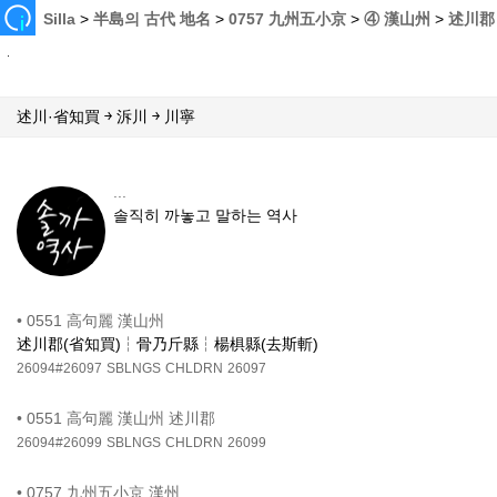
Silla
>
半島의 古代 地名
>
0757 九州五小京
>
④ 漢山州
>
述川郡
述川·省知買 ￫ 泝川 ￫ 川寧
...
솔직히 까놓고 말하는 역사
•
0551 高句麗 漢山州
述川郡(省知買)┆骨乃斤縣┆楊椇縣(去斯斬)
26094#26097
SBLNGS
CHLDRN
26097
•
0551 高句麗 漢山州 述川郡
26094#26099
SBLNGS
CHLDRN
26099
•
0757 九州五小京 漢州