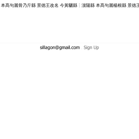
縣 本髙句麗骨乃斤縣 景徳王改名 今黃驪縣┆濵陽縣 本髙句麗楊根縣 景徳
-