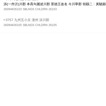
泝(一作沂)川郡 本髙句麗述川郡 景徳王改名 今川寧郡 領縣二┆黃驍
26094#26103
SBLNGS
CHLDRN
26103
•
0757 九州五小京 漢州 泝川郡
26094#26105
SBLNGS
CHLDRN
26105