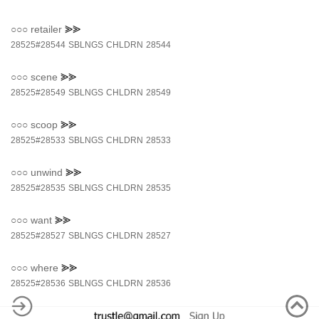
○○○
retailer
⪢⪢
28525#28544
SBLNGS
CHLDRN
28544
○○○
scene
⪢⪢
28525#28549
SBLNGS
CHLDRN
28549
○○○
scoop
⪢⪢
28525#28533
SBLNGS
CHLDRN
28533
○○○
unwind
⪢⪢
28525#28535
SBLNGS
CHLDRN
28535
○○○
want
⪢⪢
28525#28527
SBLNGS
CHLDRN
28527
○○○
where
⪢⪢
28525#28536
SBLNGS
CHLDRN
28536
-