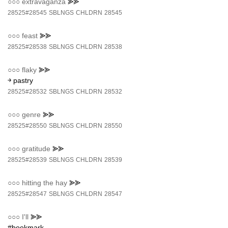
○○○
extravaganza
⪢⪢
28525#28545
SBLNGS
CHLDRN
28545
○○○
feast
⪢⪢
28525#28538
SBLNGS
CHLDRN
28538
○○○
flaky
⪢⪢
￫ pastry
28525#28532
SBLNGS
CHLDRN
28532
○○○
genre
⪢⪢
28525#28550
SBLNGS
CHLDRN
28550
○○○
gratitude
⪢⪢
28525#28539
SBLNGS
CHLDRN
28539
○○○
hitting the hay
⪢⪢
28525#28547
SBLNGS
CHLDRN
28547
○○○
I'll
⪢⪢
#bookmark