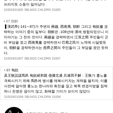
쓰러지듯 소동이 일어났다.
31002#31005
SBLNGS
CHLDRN
31005
•
07 朝鮮
▐ 漢武帝(-141~-87)가 주변의 兩越, 西南夷, 朝鮮 그리고 匈奴를 경
략하는 이야기 중의 일부다. 朝鮮은 -108년에 漢에 병합되었으니 이
이야기는 그 전의 것이다. 兩越을 경략하면서 江淮之閒 주민들이 군
비 부담을 졌고 西南夷를 경략하면서 巴蜀之民이 노역에 시달렸듯
이, 朝鮮을 경략하면서는 燕齊之閒의 주민들이 그 부담을 졌던 듯하
다.
31002#31007
SBLNGS
CHLDRN
31007
•
07 匈奴
及王恢設謀馬邑 匈奴絕和親 侵擾北邊 兵連而不解┆王恢가 흉노를
격퇴시키기 위해 馬邑에 병사를 매복시키자는 계략을 펼치자, 이를
사전에 알아챈 흉노는 한나라와 화친을 끊고 북쪽 변경지방을 침략
하니 전쟁은 끊이지 않고, 화해할 기미가 보이지 않았다.
31002#31006
SBLNGS
CHLDRN
31006
...