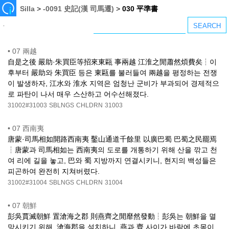
Silla
>
-0091 史記(漢 司馬遷)
>
030 平準書
•
07 兩越
自是之後 嚴助·朱買臣等招來東甌 事兩越 江淮之閒蕭然煩費矣┆이
후부터 嚴助와 朱買臣 등은 東甌를 불러들여 兩越을 평정하는 전쟁
이 발생하자, 江水와 淮水 지역은 엄청난 군비가 부과되어 경제적으
로 파탄이 나서 매우 스산하고 어수선해졌다.
31002#31003
SBLNGS
CHLDRN
31003
•
07 西南夷
唐蒙·司馬相如開路西南夷 鑿山通道千餘里 以廣巴蜀 巴蜀之民罷焉
┆唐蒙과 司馬相如는 西南夷의 도로를 개통하기 위해 산을 깎고 천
여 리에 길을 놓고, 巴와 蜀 지방까지 연결시키니, 현지의 백성들은
피곤하여 완전히 지쳐버렸다.
31002#31004
SBLNGS
CHLDRN
31004
•
07 朝鮮
彭吳賈滅朝鮮 置滄海之郡 則燕齊之閒靡然發動┆彭吳는 朝鮮을 멸
망시키기 위해, 滄海郡을 설치하니, 燕과 齊 사이가 바람에 초목이