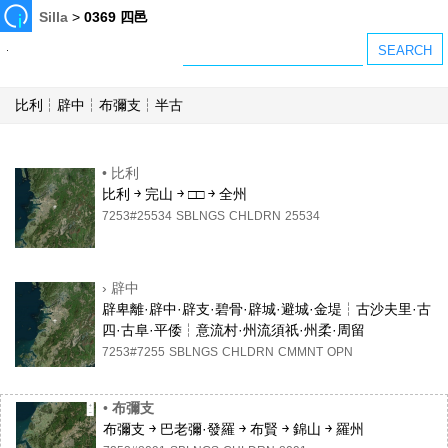
Silla
>
0369 四邑
比利┆辟中┆布彌支┆半古
•
比利
比利 ￫ 完山 ￫ □□ ￫ 全州
7253#25534
SBLNGS
CHLDRN
25534
›
辟中
辟卑離·辟中·辟支·碧骨·辟城·避城·金堤┆古沙夫里·古
四·古阜·平倭┆意流村·州流須祇·州柔·周留
7253#7255
SBLNGS
CHLDRN
CMMNT
OPN
•
布彌支
布彌支 ￫ 巴老彌·發羅 ￫ 布賢 ￫ 錦山 ￫ 羅州