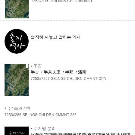
7253#8091
SBLNGS
CHLDRN
8091
...
솔직히 까놓고 말하는 역사
›
半古
半古 ￫ 半奈夫里 ￫ 半那 ￫ 潘南
7253#7257
SBLNGS
CHLDRN
CMMNT
OPN
•
￤4읍과 4현
7253#286
SBLNGS
CHLDRN
CMMNT
286
•
￤지명 분리
比自㶱/南加羅/㖨國/安羅/多羅/卓淳/加羅/七國 比利/辟