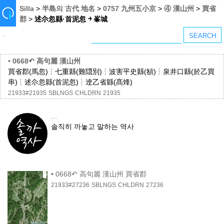
Silla
>
半島의 古代 地名
>
0757 九州五小京
>
④ 漢山州
>
買省
郡
>
述尒忽縣·首泥忽 ￫ 峯城
•
0668↶ 高句麗 漢山州
買省郡(馬忽)┆七重縣(難隠別)┆波害平史縣(頟)┆泉井口縣(於乙買
串)┆述尒忽縣(首泥忽)┆逹乙省縣(髙烽)
21933#21935
SBLNGS
CHLDRN
21935
...
솔직히 까놓고 말하는 역사
•
0668↶ 高句麗 漢山州 買省郡
21933#27236
SBLNGS
CHLDRN
27236