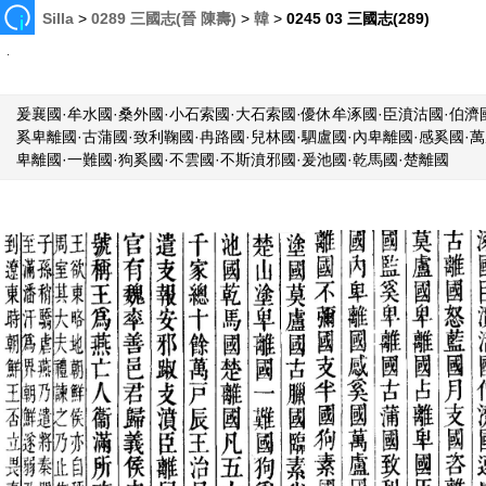
Silla
>
0289 三國志(晉 陳壽)
>
韓
>
0245 03 三國志(289)
爰襄國·牟水國·桑外國·小石索國·大石索國·優休牟涿國·臣濆沽國·伯濟國
奚卑離國·古蒲國·致利鞠國·冉路國·兒林國·駟盧國·內卑離國·感奚國·
卑離國·一難國·狗奚國·不雲國·不斯濆邪國·爰池國·乾馬國·楚離國