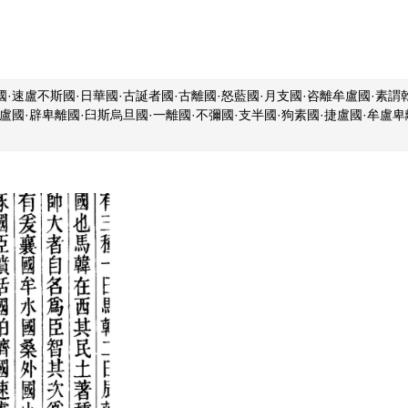
·速盧不斯國·日華國·古誕者國·古離國·怒藍國·月支國·咨離牟盧國·素謂乾
萬盧國·辟卑離國·臼斯烏旦國·一離國·不彌國·支半國·狗素國·捷盧國·牟盧