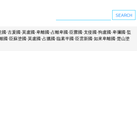
國·古爰國·莫盧國·卑離國·占離卑國·臣釁國·支侵國·狗盧國·卑彌國·監
卑離國·臣蘇塗國·莫盧國·占臘國·臨素半國·臣雲新國·如來卑離國·楚山塗