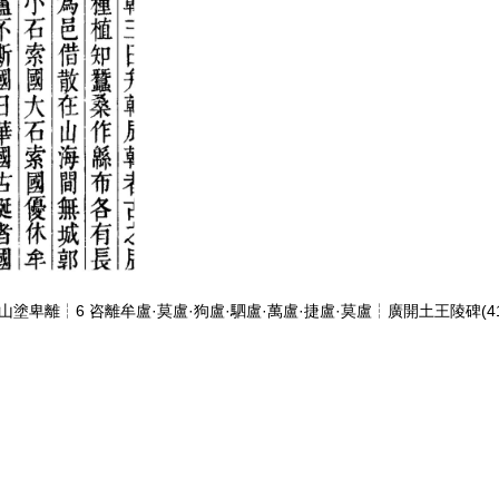
山塗卑離┆6 咨離牟盧·莫盧·狗盧·駟盧·萬盧·捷盧·莫盧┆廣開土王陵碑(41