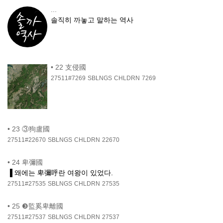
...
솔직히 까놓고 말하는 역사
•
22 支侵國
27511#7269
SBLNGS
CHLDRN
7269
•
23 ③狗盧國
27511#22670
SBLNGS
CHLDRN
22670
•
24 卑彌國
▐ 왜에는 卑彌呼란 여왕이 있었다.
27511#27535
SBLNGS
CHLDRN
27535
•
25 ❸監奚卑離國
27511#27537
SBLNGS
CHLDRN
27537