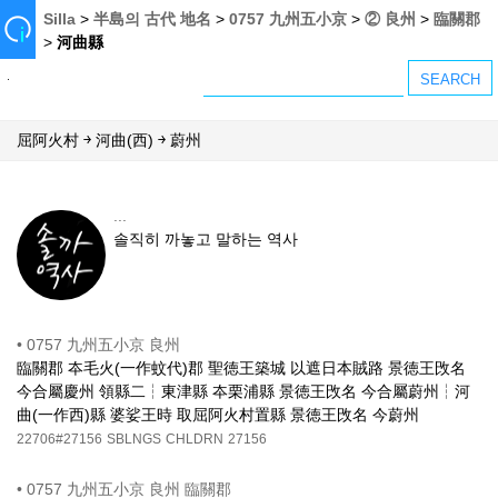
Silla
>
半島의 古代 地名
>
0757 九州五小京
>
② 良州
>
臨關郡
>
河曲縣
屈阿火村 ￫ 河曲(西) ￫ 蔚州
...
솔직히 까놓고 말하는 역사
•
0757 九州五小京 良州
臨關郡 夲毛火(一作蚊代)郡 聖徳王築城 以遮日本賊路 景徳王攺名
今合屬慶州 領縣二┆東津縣 夲栗浦縣 景徳王攺名 今合屬蔚州┆河
曲(一作西)縣 婆娑王時 取屈阿火村置縣 景徳王攺名 今蔚州
22706#27156
SBLNGS
CHLDRN
27156
•
0757 九州五小京 良州 臨關郡