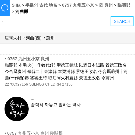
Silla
>
半島의 古代 地名
>
0757 九州五小京
>
② 良州
>
臨關郡
>
河曲縣
屈阿火村 ￫ 河曲(西) ￫ 蔚州
•
0757 九州五小京 良州
臨關郡 夲毛火(一作蚊代)郡 聖徳王築城 以遮日本賊路 景徳王攺名
今合屬慶州 領縣二┆東津縣 夲栗浦縣 景徳王攺名 今合屬蔚州┆河
曲(一作西)縣 婆娑王時 取屈阿火村置縣 景徳王攺名 今蔚州
22706#27156
SBLNGS
CHLDRN
27156
...
솔직히 까놓고 말하는 역사
•
0757 九州五小京 良州 臨關郡