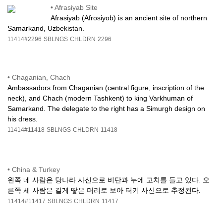
•
Afrasiyab Site
Afrasiyab (Afrosiyob) is an ancient site of northern
Samarkand, Uzbekistan.
11414#2296
SBLNGS
CHLDRN
2296
•
Chaganian, Chach
Ambassadors from Chaganian (central figure, inscription of the
neck), and Chach (modern Tashkent) to king Varkhuman of
Samarkand. The delegate to the right has a Simurgh design on
his dress.
11414#11418
SBLNGS
CHLDRN
11418
•
China & Turkey
왼쪽 네 사람은 당나라 사신으로 비단과 누에 고치를 들고 있다. 오
른쪽 세 사람은 길게 땋은 머리로 보아 터키 사신으로 추정된다.
11414#11417
SBLNGS
CHLDRN
11417