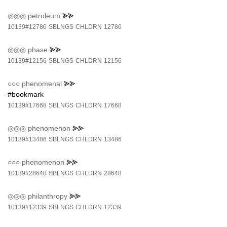
◎◎◎
petroleum
⪢⪢
10139#12786
SBLNGS
CHLDRN
12786
◎◎◎
phase
⪢⪢
10139#12156
SBLNGS
CHLDRN
12156
○○○
phenomenal
⪢⪢
#bookmark
10139#17668
SBLNGS
CHLDRN
17668
◎◎◎
phenomenon
⪢⪢
10139#13486
SBLNGS
CHLDRN
13486
○○○
phenomenon
⪢⪢
10139#28648
SBLNGS
CHLDRN
28648
◎◎◎
philanthropy
⪢⪢
10139#12339
SBLNGS
CHLDRN
12339