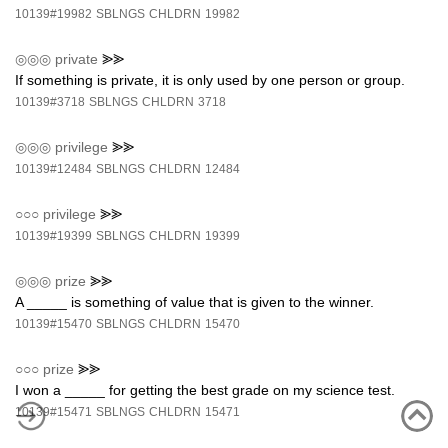
10139#19982
SBLNGS
CHLDRN
19982
◎◎◎
private
⪢⪢
If something is private, it is only used by one person or group.
10139#3718
SBLNGS
CHLDRN
3718
◎◎◎
privilege
⪢⪢
10139#12484
SBLNGS
CHLDRN
12484
○○○
privilege
⪢⪢
10139#19399
SBLNGS
CHLDRN
19399
◎◎◎
prize
⪢⪢
A _____ is something of value that is given to the winner.
10139#15470
SBLNGS
CHLDRN
15470
○○○
prize
⪢⪢
I won a _____ for getting the best grade on my science test.
10139#15471
SBLNGS
CHLDRN
15471