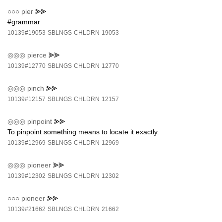
○○○
pier
⪢⪢
#grammar
10139#19053
SBLNGS
CHLDRN
19053
◎◎◎
pierce
⪢⪢
10139#12770
SBLNGS
CHLDRN
12770
◎◎◎
pinch
⪢⪢
10139#12157
SBLNGS
CHLDRN
12157
◎◎◎
pinpoint
⪢⪢
To pinpoint something means to locate it exactly.
10139#12969
SBLNGS
CHLDRN
12969
◎◎◎
pioneer
⪢⪢
10139#12302
SBLNGS
CHLDRN
12302
○○○
pioneer
⪢⪢
10139#21662
SBLNGS
CHLDRN
21662