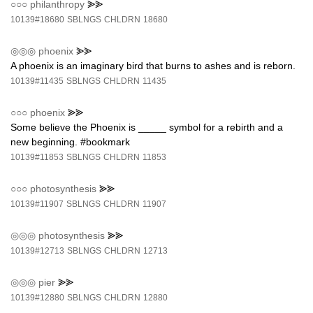
○○○
philanthropy
⪢⪢
10139#18680
SBLNGS
CHLDRN
18680
◎◎◎
phoenix
⪢⪢
A phoenix is an imaginary bird that burns to ashes and is reborn.
10139#11435
SBLNGS
CHLDRN
11435
○○○
phoenix
⪢⪢
Some believe the Phoenix is _____ symbol for a rebirth and a
new beginning. #bookmark
10139#11853
SBLNGS
CHLDRN
11853
○○○
photosynthesis
⪢⪢
10139#11907
SBLNGS
CHLDRN
11907
◎◎◎
photosynthesis
⪢⪢
10139#12713
SBLNGS
CHLDRN
12713
◎◎◎
pier
⪢⪢
10139#12880
SBLNGS
CHLDRN
12880