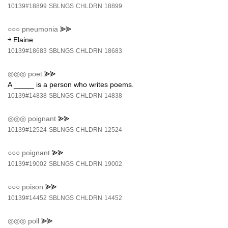
10139#18899
SBLNGS
CHLDRN
18899
○○○
pneumonia
⪢⪢
￫ Elaine
10139#18683
SBLNGS
CHLDRN
18683
◎◎◎
poet
⪢⪢
A _____ is a person who writes poems.
10139#14838
SBLNGS
CHLDRN
14838
◎◎◎
poignant
⪢⪢
10139#12524
SBLNGS
CHLDRN
12524
○○○
poignant
⪢⪢
10139#19002
SBLNGS
CHLDRN
19002
○○○
poison
⪢⪢
10139#14452
SBLNGS
CHLDRN
14452
◎◎◎
poll
⪢⪢