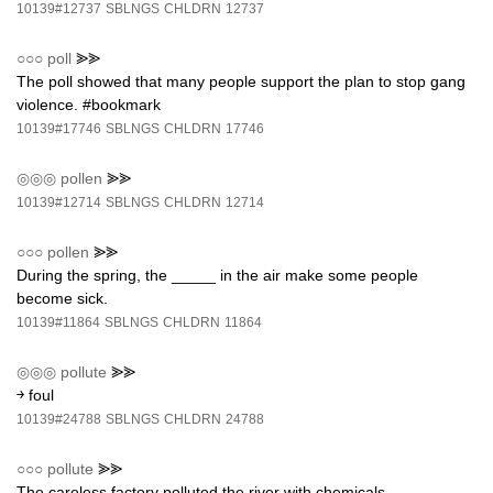
10139#12737
SBLNGS
CHLDRN
12737
○○○
poll
⪢⪢
The poll showed that many people support the plan to stop gang
violence. #bookmark
10139#17746
SBLNGS
CHLDRN
17746
◎◎◎
pollen
⪢⪢
10139#12714
SBLNGS
CHLDRN
12714
○○○
pollen
⪢⪢
During the spring, the _____ in the air make some people
become sick.
10139#11864
SBLNGS
CHLDRN
11864
◎◎◎
pollute
⪢⪢
￫ foul
10139#24788
SBLNGS
CHLDRN
24788
○○○
pollute
⪢⪢
The careless factory polluted the river with chemicals.