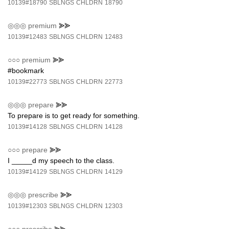
10139#18790
SBLNGS
CHLDRN
18790
◎◎◎
premium
⪢⪢
10139#12483
SBLNGS
CHLDRN
12483
○○○
premium
⪢⪢
#bookmark
10139#22773
SBLNGS
CHLDRN
22773
◎◎◎
prepare
⪢⪢
To prepare is to get ready for something.
10139#14128
SBLNGS
CHLDRN
14128
○○○
prepare
⪢⪢
I _____d my speech to the class.
10139#14129
SBLNGS
CHLDRN
14129
◎◎◎
prescribe
⪢⪢
10139#12303
SBLNGS
CHLDRN
12303