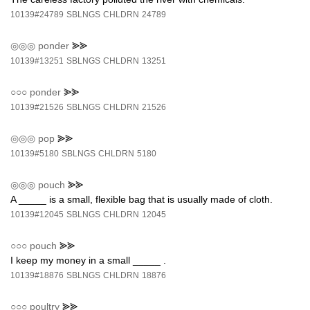
10139#24789
SBLNGS
CHLDRN
24789
◎◎◎
ponder
⪢⪢
10139#13251
SBLNGS
CHLDRN
13251
○○○
ponder
⪢⪢
10139#21526
SBLNGS
CHLDRN
21526
◎◎◎
pop
⪢⪢
10139#5180
SBLNGS
CHLDRN
5180
◎◎◎
pouch
⪢⪢
A _____ is a small, flexible bag that is usually made of cloth.
10139#12045
SBLNGS
CHLDRN
12045
○○○
pouch
⪢⪢
I keep my money in a small _____ .
10139#18876
SBLNGS
CHLDRN
18876
○○○
poultry
⪢⪢