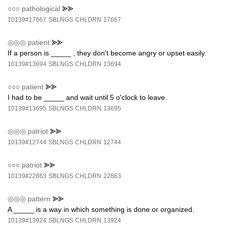
○○○
pathological
⪢⪢
10139#17667
SBLNGS
CHLDRN
17667
◎◎◎
patient
⪢⪢
If a person is _____ , they don't become angry or upset easily.
10139#13694
SBLNGS
CHLDRN
13694
○○○
patient
⪢⪢
I had to be _____ and wait until 5 o'clock to leave.
10139#13695
SBLNGS
CHLDRN
13695
◎◎◎
patriot
⪢⪢
10139#12744
SBLNGS
CHLDRN
12744
○○○
patriot
⪢⪢
10139#22863
SBLNGS
CHLDRN
22863
◎◎◎
pattern
⪢⪢
A _____ is a way in which something is done or organized.
10139#13924
SBLNGS
CHLDRN
13924