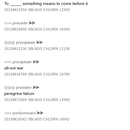
To _____ something means to come before it.
10139#12359
SBLNGS
CHLDRN
12359
○○○
precede
⪢⪢
10139#19400
SBLNGS
CHLDRN
19400
◎◎◎
precipitate
⪢⪢
10139#12136
SBLNGS
CHLDRN
12136
○○○
precipitate
⪢⪢
all-out war
10139#18789
SBLNGS
CHLDRN
18789
◎◎◎
predator
⪢⪢
peregrine falcon
10139#13369
SBLNGS
CHLDRN
13369
○○○
predominant
⪢⪢
10139#18542
SBLNGS
CHLDRN
18542