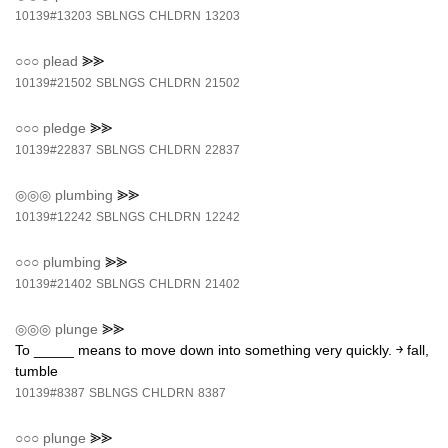
10139#13203
SBLNGS
CHLDRN
13203
○○○
plead
⪢⪢
10139#21502
SBLNGS
CHLDRN
21502
○○○
pledge
⪢⪢
10139#22837
SBLNGS
CHLDRN
22837
◎◎◎
plumbing
⪢⪢
10139#12242
SBLNGS
CHLDRN
12242
○○○
plumbing
⪢⪢
10139#21402
SBLNGS
CHLDRN
21402
◎◎◎
plunge
⪢⪢
To _____ means to move down into something very quickly. ￫ fall,
tumble
10139#8387
SBLNGS
CHLDRN
8387
○○○
plunge
⪢⪢