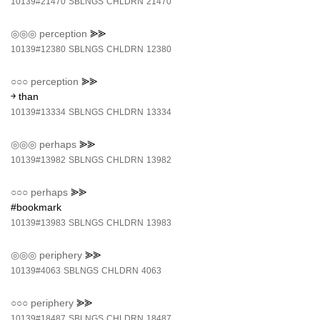
10139#21470
SBLNGS
CHLDRN
21470
◎◎◎
perception
⪢⪢
10139#12380
SBLNGS
CHLDRN
12380
○○○
perception
⪢⪢
￫ than
10139#13334
SBLNGS
CHLDRN
13334
◎◎◎
perhaps
⪢⪢
10139#13982
SBLNGS
CHLDRN
13982
○○○
perhaps
⪢⪢
#bookmark
10139#13983
SBLNGS
CHLDRN
13983
◎◎◎
periphery
⪢⪢
10139#4063
SBLNGS
CHLDRN
4063
○○○
periphery
⪢⪢
10139#18487
SBLNGS
CHLDRN
18487