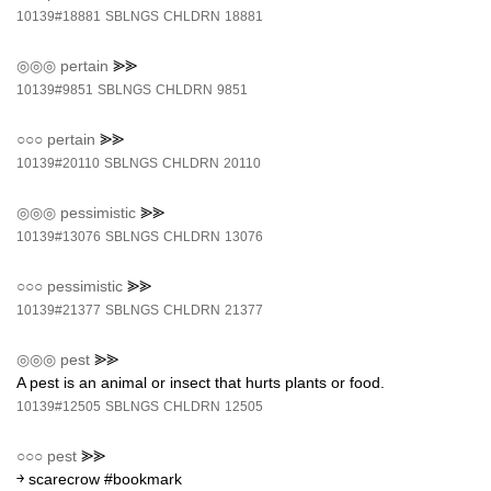
10139#18881
SBLNGS
CHLDRN
18881
◎◎◎
pertain
⪢⪢
10139#9851
SBLNGS
CHLDRN
9851
○○○
pertain
⪢⪢
10139#20110
SBLNGS
CHLDRN
20110
◎◎◎
pessimistic
⪢⪢
10139#13076
SBLNGS
CHLDRN
13076
○○○
pessimistic
⪢⪢
10139#21377
SBLNGS
CHLDRN
21377
◎◎◎
pest
⪢⪢
A pest is an animal or insect that hurts plants or food.
10139#12505
SBLNGS
CHLDRN
12505
○○○
pest
⪢⪢
￫ scarecrow #bookmark