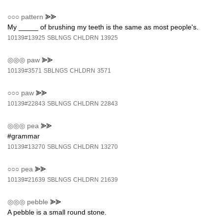
○○○
pattern
⪢⪢
My _____ of brushing my teeth is the same as most people's.
10139#13925
SBLNGS
CHLDRN
13925
◎◎◎
paw
⪢⪢
10139#3571
SBLNGS
CHLDRN
3571
○○○
paw
⪢⪢
10139#22843
SBLNGS
CHLDRN
22843
◎◎◎
pea
⪢⪢
#grammar
10139#13270
SBLNGS
CHLDRN
13270
○○○
pea
⪢⪢
10139#21639
SBLNGS
CHLDRN
21639
◎◎◎
pebble
⪢⪢
A pebble is a small round stone.