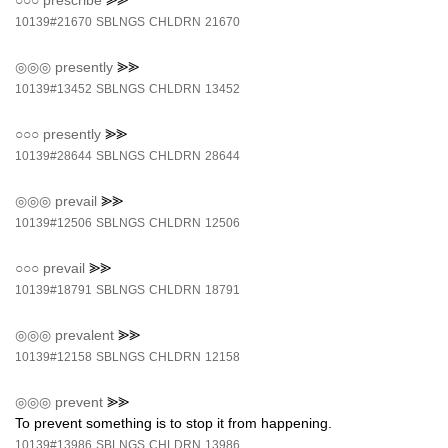
○○○
prescribe
⪢⪢
10139#21670
SBLNGS
CHLDRN
21670
◎◎◎
presently
⪢⪢
10139#13452
SBLNGS
CHLDRN
13452
○○○
presently
⪢⪢
10139#28644
SBLNGS
CHLDRN
28644
◎◎◎
prevail
⪢⪢
10139#12506
SBLNGS
CHLDRN
12506
○○○
prevail
⪢⪢
10139#18791
SBLNGS
CHLDRN
18791
◎◎◎
prevalent
⪢⪢
10139#12158
SBLNGS
CHLDRN
12158
◎◎◎
prevent
⪢⪢
To prevent something is to stop it from happening.
10139#13986
SBLNGS
CHLDRN
13986