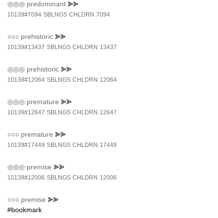
◎◎◎
predominant
⪢⪢
10139#7094
SBLNGS
CHLDRN
7094
○○○
prehistoric
⪢⪢
10139#13437
SBLNGS
CHLDRN
13437
◎◎◎
prehistoric
⪢⪢
10139#12064
SBLNGS
CHLDRN
12064
◎◎◎
premature
⪢⪢
10139#12647
SBLNGS
CHLDRN
12647
○○○
premature
⪢⪢
10139#17449
SBLNGS
CHLDRN
17449
◎◎◎
premise
⪢⪢
10139#12006
SBLNGS
CHLDRN
12006
○○○
premise
⪢⪢
#bookmark