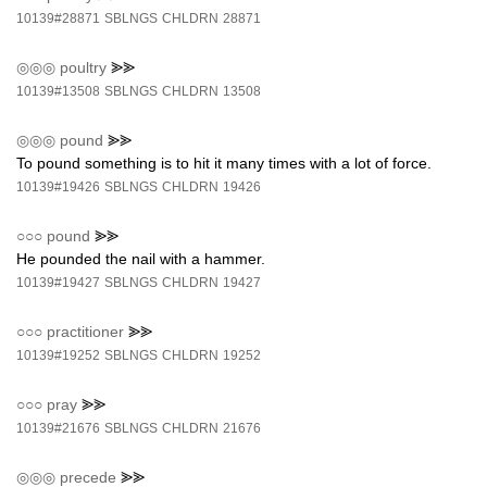
10139#28871
SBLNGS
CHLDRN
28871
◎◎◎
poultry
⪢⪢
10139#13508
SBLNGS
CHLDRN
13508
◎◎◎
pound
⪢⪢
To pound something is to hit it many times with a lot of force.
10139#19426
SBLNGS
CHLDRN
19426
○○○
pound
⪢⪢
He pounded the nail with a hammer.
10139#19427
SBLNGS
CHLDRN
19427
○○○
practitioner
⪢⪢
10139#19252
SBLNGS
CHLDRN
19252
○○○
pray
⪢⪢
10139#21676
SBLNGS
CHLDRN
21676
◎◎◎
precede
⪢⪢