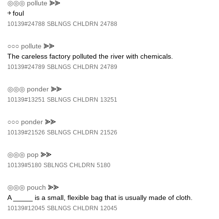
◎◎◎
pollute
⪢⪢
￫ foul
10139#24788
SBLNGS
CHLDRN
24788
○○○
pollute
⪢⪢
The careless factory polluted the river with chemicals.
10139#24789
SBLNGS
CHLDRN
24789
◎◎◎
ponder
⪢⪢
10139#13251
SBLNGS
CHLDRN
13251
○○○
ponder
⪢⪢
10139#21526
SBLNGS
CHLDRN
21526
◎◎◎
pop
⪢⪢
10139#5180
SBLNGS
CHLDRN
5180
◎◎◎
pouch
⪢⪢
A _____ is a small, flexible bag that is usually made of cloth.
10139#12045
SBLNGS
CHLDRN
12045