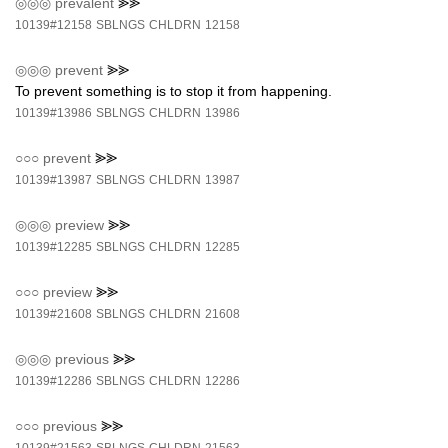
◎◎◎
prevalent
⪢⪢
10139#12158
SBLNGS
CHLDRN
12158
◎◎◎
prevent
⪢⪢
To prevent something is to stop it from happening.
10139#13986
SBLNGS
CHLDRN
13986
○○○
prevent
⪢⪢
10139#13987
SBLNGS
CHLDRN
13987
◎◎◎
preview
⪢⪢
10139#12285
SBLNGS
CHLDRN
12285
○○○
preview
⪢⪢
10139#21608
SBLNGS
CHLDRN
21608
◎◎◎
previous
⪢⪢
10139#12286
SBLNGS
CHLDRN
12286
○○○
previous
⪢⪢