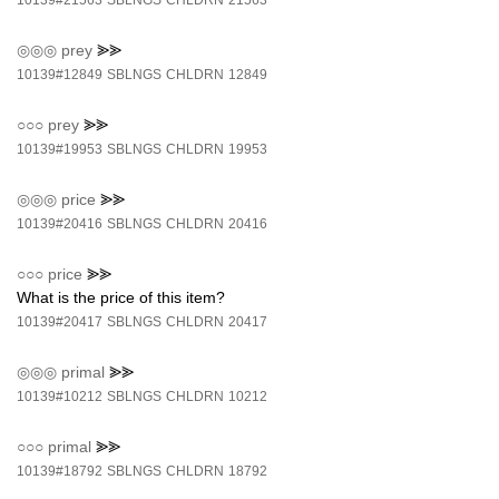
10139#21563
SBLNGS
CHLDRN
21563
◎◎◎
prey
⪢⪢
10139#12849
SBLNGS
CHLDRN
12849
○○○
prey
⪢⪢
10139#19953
SBLNGS
CHLDRN
19953
◎◎◎
price
⪢⪢
10139#20416
SBLNGS
CHLDRN
20416
○○○
price
⪢⪢
What is the price of this item?
10139#20417
SBLNGS
CHLDRN
20417
◎◎◎
primal
⪢⪢
10139#10212
SBLNGS
CHLDRN
10212
○○○
primal
⪢⪢
10139#18792
SBLNGS
CHLDRN
18792