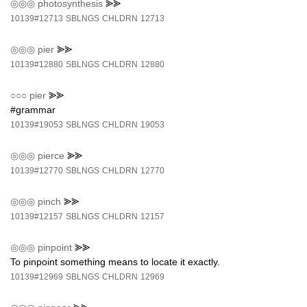
◎◎◎
photosynthesis
⪢⪢
10139#12713
SBLNGS
CHLDRN
12713
◎◎◎
pier
⪢⪢
10139#12880
SBLNGS
CHLDRN
12880
○○○
pier
⪢⪢
#grammar
10139#19053
SBLNGS
CHLDRN
19053
◎◎◎
pierce
⪢⪢
10139#12770
SBLNGS
CHLDRN
12770
◎◎◎
pinch
⪢⪢
10139#12157
SBLNGS
CHLDRN
12157
◎◎◎
pinpoint
⪢⪢
To pinpoint something means to locate it exactly.
10139#12969
SBLNGS
CHLDRN
12969