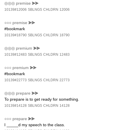
◎◎◎
premise
⪢⪢
10139#12006
SBLNGS
CHLDRN
12006
○○○
premise
⪢⪢
#bookmark
10139#18790
SBLNGS
CHLDRN
18790
◎◎◎
premium
⪢⪢
10139#12483
SBLNGS
CHLDRN
12483
○○○
premium
⪢⪢
#bookmark
10139#22773
SBLNGS
CHLDRN
22773
◎◎◎
prepare
⪢⪢
To prepare is to get ready for something.
10139#14128
SBLNGS
CHLDRN
14128
○○○
prepare
⪢⪢
I _____d my speech to the class.