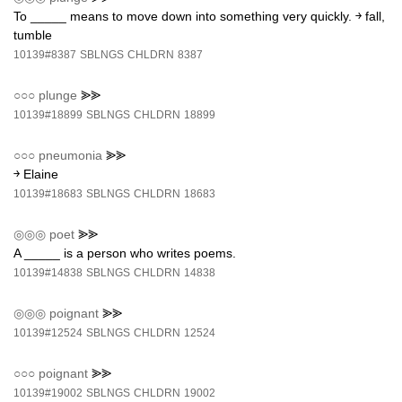
To _____ means to move down into something very quickly. ￫ fall,
tumble
10139#8387
SBLNGS
CHLDRN
8387
○○○
plunge
⪢⪢
10139#18899
SBLNGS
CHLDRN
18899
○○○
pneumonia
⪢⪢
￫ Elaine
10139#18683
SBLNGS
CHLDRN
18683
◎◎◎
poet
⪢⪢
A _____ is a person who writes poems.
10139#14838
SBLNGS
CHLDRN
14838
◎◎◎
poignant
⪢⪢
10139#12524
SBLNGS
CHLDRN
12524
○○○
poignant
⪢⪢
10139#19002
SBLNGS
CHLDRN
19002