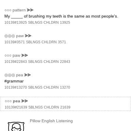
○○○
pattern
⪢⪢
My _____ of brushing my teeth is the same as most people's.
10139#13925
SBLNGS
CHLDRN
13925
◎◎◎
paw
⪢⪢
10139#3571
SBLNGS
CHLDRN
3571
○○○
paw
⪢⪢
10139#22843
SBLNGS
CHLDRN
22843
◎◎◎
pea
⪢⪢
#grammar
10139#13270
SBLNGS
CHLDRN
13270
○○○
pea
⪢⪢
10139#21639
SBLNGS
CHLDRN
21639
Pillow English Listening