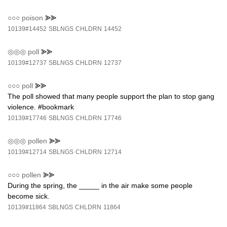
○○○
poison
⪢⪢
10139#14452
SBLNGS
CHLDRN
14452
◎◎◎
poll
⪢⪢
10139#12737
SBLNGS
CHLDRN
12737
○○○
poll
⪢⪢
The poll showed that many people support the plan to stop gang
violence. #bookmark
10139#17746
SBLNGS
CHLDRN
17746
◎◎◎
pollen
⪢⪢
10139#12714
SBLNGS
CHLDRN
12714
○○○
pollen
⪢⪢
During the spring, the _____ in the air make some people
become sick.
10139#11864
SBLNGS
CHLDRN
11864