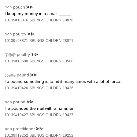
○○○
pouch
⪢⪢
I keep my money in a small _____ .
10139#18876
SBLNGS
CHLDRN
18876
○○○
poultry
⪢⪢
10139#28871
SBLNGS
CHLDRN
28871
◎◎◎
poultry
⪢⪢
10139#13508
SBLNGS
CHLDRN
13508
◎◎◎
pound
⪢⪢
To pound something is to hit it many times with a lot of force.
10139#19426
SBLNGS
CHLDRN
19426
○○○
pound
⪢⪢
He pounded the nail with a hammer.
10139#19427
SBLNGS
CHLDRN
19427
○○○
practitioner
⪢⪢
10139#19252
SBLNGS
CHLDRN
19252