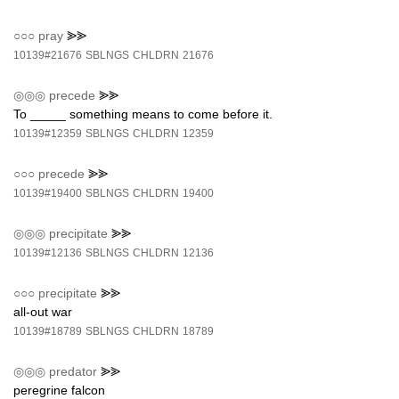
○○○
pray
⪢⪢
10139#21676
SBLNGS
CHLDRN
21676
◎◎◎
precede
⪢⪢
To _____ something means to come before it.
10139#12359
SBLNGS
CHLDRN
12359
○○○
precede
⪢⪢
10139#19400
SBLNGS
CHLDRN
19400
◎◎◎
precipitate
⪢⪢
10139#12136
SBLNGS
CHLDRN
12136
○○○
precipitate
⪢⪢
all-out war
10139#18789
SBLNGS
CHLDRN
18789
◎◎◎
predator
⪢⪢
peregrine falcon