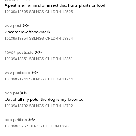
A pest is an animal or insect that hurts plants or food.
10139#12505
SBLNGS
CHLDRN
12505
○○○
pest
⪢⪢
￫ scarecrow #bookmark
10139#18354
SBLNGS
CHLDRN
18354
◎◎◎
pesticide
⪢⪢
10139#13351
SBLNGS
CHLDRN
13351
○○○
pesticide
⪢⪢
10139#21744
SBLNGS
CHLDRN
21744
○○○
pet
⪢⪢
Out of all my pets, the dog is my favorite.
10139#13792
SBLNGS
CHLDRN
13792
○○○
petition
⪢⪢
10139#6326
SBLNGS
CHLDRN
6326