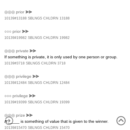
◎◎◎
prior
⪢⪢
10139#13188
SBLNGS
CHLDRN
13188
○○○
prior
⪢⪢
10139#19982
SBLNGS
CHLDRN
19982
◎◎◎
private
⪢⪢
If something is private, it is only used by one person or group.
10139#3718
SBLNGS
CHLDRN
3718
◎◎◎
privilege
⪢⪢
10139#12484
SBLNGS
CHLDRN
12484
○○○
privilege
⪢⪢
10139#19399
SBLNGS
CHLDRN
19399
◎◎◎
prize
⪢⪢
A _____ is something of value that is given to the winner.
10139#15470
SBLNGS
CHLDRN
15470