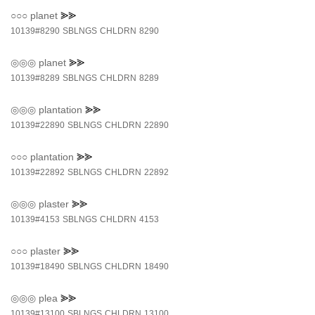
○○○
planet
⪢⪢
10139#8290
SBLNGS
CHLDRN
8290
◎◎◎
planet
⪢⪢
10139#8289
SBLNGS
CHLDRN
8289
◎◎◎
plantation
⪢⪢
10139#22890
SBLNGS
CHLDRN
22890
○○○
plantation
⪢⪢
10139#22892
SBLNGS
CHLDRN
22892
◎◎◎
plaster
⪢⪢
10139#4153
SBLNGS
CHLDRN
4153
○○○
plaster
⪢⪢
10139#18490
SBLNGS
CHLDRN
18490
◎◎◎
plea
⪢⪢
10139#13100
SBLNGS
CHLDRN
13100