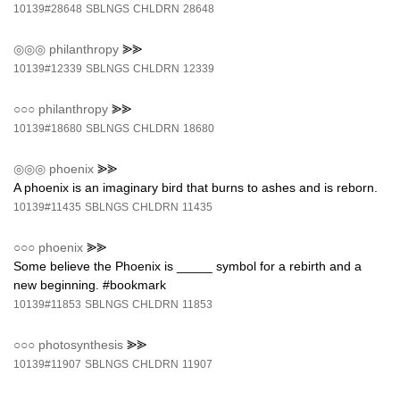
10139#28648
SBLNGS
CHLDRN
28648
◎◎◎
philanthropy
⪢⪢
10139#12339
SBLNGS
CHLDRN
12339
○○○
philanthropy
⪢⪢
10139#18680
SBLNGS
CHLDRN
18680
◎◎◎
phoenix
⪢⪢
A phoenix is an imaginary bird that burns to ashes and is reborn.
10139#11435
SBLNGS
CHLDRN
11435
○○○
phoenix
⪢⪢
Some believe the Phoenix is _____ symbol for a rebirth and a
new beginning. #bookmark
10139#11853
SBLNGS
CHLDRN
11853
○○○
photosynthesis
⪢⪢
10139#11907
SBLNGS
CHLDRN
11907