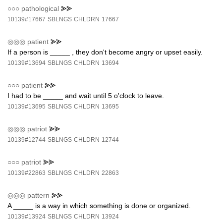
○○○
pathological
⪢⪢
10139#17667
SBLNGS
CHLDRN
17667
◎◎◎
patient
⪢⪢
If a person is _____ , they don't become angry or upset easily.
10139#13694
SBLNGS
CHLDRN
13694
○○○
patient
⪢⪢
I had to be _____ and wait until 5 o'clock to leave.
10139#13695
SBLNGS
CHLDRN
13695
◎◎◎
patriot
⪢⪢
10139#12744
SBLNGS
CHLDRN
12744
○○○
patriot
⪢⪢
10139#22863
SBLNGS
CHLDRN
22863
◎◎◎
pattern
⪢⪢
A _____ is a way in which something is done or organized.
10139#13924
SBLNGS
CHLDRN
13924