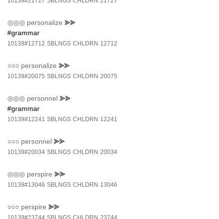
10139#21727
SBLNGS
CHLDRN
21727
◎◎◎
personalize
⪢⪢
#grammar
10139#12712
SBLNGS
CHLDRN
12712
○○○
personalize
⪢⪢
10139#20075
SBLNGS
CHLDRN
20075
◎◎◎
personnel
⪢⪢
#grammar
10139#12241
SBLNGS
CHLDRN
12241
○○○
personnel
⪢⪢
10139#20034
SBLNGS
CHLDRN
20034
◎◎◎
perspire
⪢⪢
10139#13046
SBLNGS
CHLDRN
13046
○○○
perspire
⪢⪢
10139#23744
SBLNGS
CHLDRN
23744