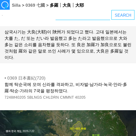
Silla
>
0369 七國
>
多羅┆大良┆大耶
삼국사기는 大良(大耶)이 陜州가 되었다고 했다. 고대 일본에서는
大를 た, だ 또는 だい라 발음했고 多는 た라고 발음했으므로 大와
多는 같은 소리를 음차했을 듯하다. 또 良은 加羅가 加良으로도 불린
것처럼 羅와 같은 말로 쓰인 사례가 몇 있으므로, 大良은 多羅일 것
이다.
•
0369 日本書紀(720)
함께 탁순국에 모여 신라를 격파하고, 비자발‧남가라‧녹국‧안라‧多
羅‧탁순‧가라의 7국을 평정하였다.
7248#40205
SBLNGS
CHLDRN
CMMNT
40205