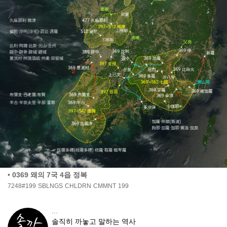
•
0369 왜의 7국 4읍 정복
7248#199
SBLNGS
CHLDRN
CMMNT
199
...
솔직히 까놓고 말하는 역사