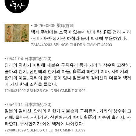
•
0526~0539 梁職貢圖
백제 주변에는 소국이 있는데 반파·탁·多羅·전라·사라
·지미·마련·상기문·하침라 등이 백제에 부용하였다.
7248#40203
SBLNGS
CHLDRN
CMMNT
40203
•
0541.04 日本書紀(720)
안라의 차한기 이탄해·대불손·구취유리 등과 가라의 상수위 고전해,
졸마의 한기, 산반해의 한기의 아들, 多羅의 하한기 이타, 사이기의
한기의 아들, 자타의 한기 등이 임나 일본부의 길비신과 더불어 백제
에 가서 함께 조칙을 들었다.
7248#31902
SBLNGS
CHLDRN
CMMNT
31902
•
0544.11 日本書紀(720)
일본의 길비신, 안라의 하한기 대불손과 구취유리, 가라의 상수위 고
전해, 졸마군, 사이기군, 산반해군의 아이, 多羅의 이수위 흘건지, 자
타한기, 구차한기가 이에 백제에 나아갔다.
7248#31899
SBLNGS
CHLDRN
CMMNT
31899