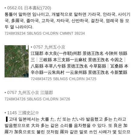
•
0562.01 日本書紀(720)
통틀어 말하면 임나이고, 개별적으로 말하면 가라국, 안라국, 사이기
국, 多羅국, 졸마국, 고차국, 자타국, 산반하국, 걸찬국, 염례국 등 모
두 열 나라이다.
7248#39234
SBLNGS
CHLDRN
CMMNT
39234
•
0757 九州五小京
江陽郡 夲大良(一作耶)州郡 景徳王攺名 今陜州 領縣
三┆三岐縣 本三支縣一云麻杖 景徳王攺名 今因之┆
八谿縣 夲草八兮縣 景徳王攺名 今草谿縣┆冝桑縣 本
辛尒縣一云朱烏村 一云泉州縣 景德王攺名 今新繁縣
7248#34725
SBLNGS
CHLDRN
34725
•
0757 九州五小京 江陽郡
7248#34726
SBLNGS
CHLDRN
34726
•
1145 三國史記※
▐ 고대 일본에서는 大를 た, だ 또는 だい라 발음했고 多는 た라고
발음했으므로 大와 多는 같은 소리를 음차했을 수 있다. 또 良은 加
羅가 加良으로도 불린 것처럼 羅와 같은 말로 쓰인 사례가 몇 있으므