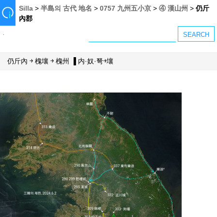
Silla
>
半島의 古代 地名
>
0757 九州五小京
>
④ 漢山州
>
仍斤
內郡
仍斤內 ￫ 槐壤 ￫ 槐州 ▐ 内·奴·弩￫壤