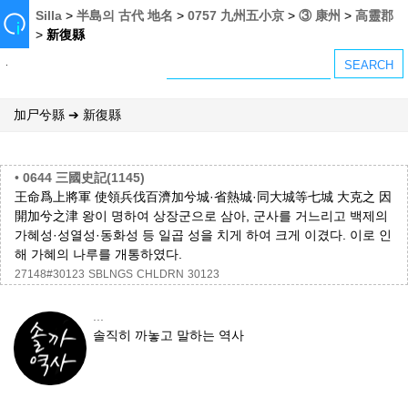
Silla
>
半島의 古代 地名
>
0757 九州五小京
>
③ 康州
>
高靈郡
>
新復縣
加尸兮縣 ➔ 新復縣
•
0644 三國史記(1145)
王命爲上將軍 使領兵伐百濟加兮城·省熱城·同大城等七城 大克之 因
開加兮之津 왕이 명하여 상장군으로 삼아, 군사를 거느리고 백제의
가혜성·성열성·동화성 등 일곱 성을 치게 하여 크게 이겼다. 이로 인
해 가혜의 나루를 개통하였다.
27148#30123
SBLNGS
CHLDRN
30123
...
솔직히 까놓고 말하는 역사