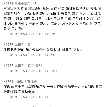
•
0661 三國史記(1145)
王聞軍敗大驚 遣將軍金純·眞欽·天存·竹旨 濟師救援 至加尸兮津 聞
軍退至加召川 乃還 왕은 군대가 패배하였음을 듣고 크게 놀라서 장
군 금순·진흠·천존·죽지를 보내서 군사를 도와 구원케 하였다. 그런
데 가시혜진에 이르러서 군사가 물러나 가소천에 이르렀다는 것을
듣고 돌아왔다.
27148#29949
SBLNGS
CHLDRN
29949
•
0757 九州五小京
新復縣은 본래 加尸兮縣인데 경덕왕 때 이름을 고쳤다.
27148#26903
SBLNGS
CHLDRN
26903
•
0757 九州五小京 高靈郡
27148#29937
SBLNGS
CHLDRN
29937
•
1861~1866 大東地志
新復 南三十里 本新羅加尸兮 一云加尸城 景德王十六年改新復 爲高
靈郡領縣 高麗初來屬
27148#30194
SBLNGS
CHLDRN
30194