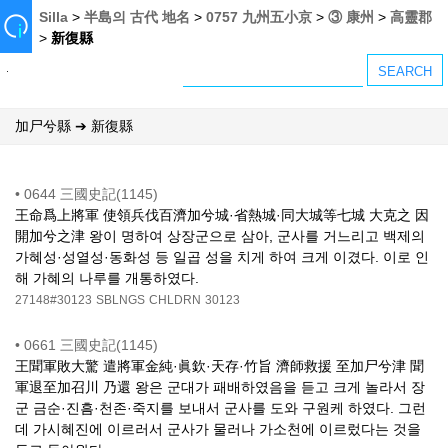
Silla
>
半島의 古代 地名
>
0757 九州五小京
>
③ 康州
>
高靈郡
>
新復縣
加尸兮縣 ➔ 新復縣
•
0644 三國史記(1145)
王命爲上將軍 使領兵伐百濟加兮城·省熱城·同大城等七城 大克之 因
開加兮之津 왕이 명하여 상장군으로 삼아, 군사를 거느리고 백제의
가혜성·성열성·동화성 등 일곱 성을 치게 하여 크게 이겼다. 이로 인
해 가혜의 나루를 개통하였다.
27148#30123
SBLNGS
CHLDRN
30123
•
0661 三國史記(1145)
王聞軍敗大驚 遣將軍金純·眞欽·天存·竹旨 濟師救援 至加尸兮津 聞
軍退至加召川 乃還 왕은 군대가 패배하였음을 듣고 크게 놀라서 장
군 금순·진흠·천존·죽지를 보내서 군사를 도와 구원케 하였다. 그런
데 가시혜진에 이르러서 군사가 물러나 가소천에 이르렀다는 것을