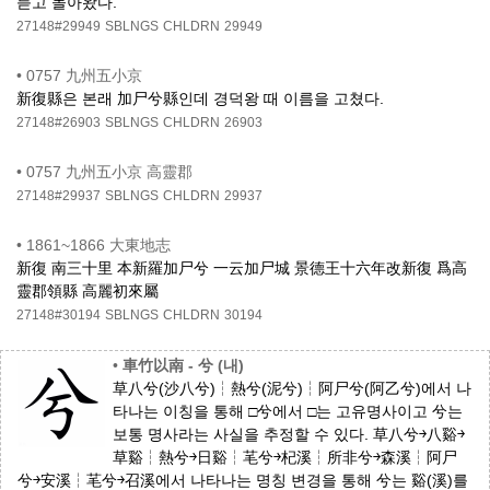
듣고 돌아왔다.
27148#29949
SBLNGS
CHLDRN
29949
•
0757 九州五小京
新復縣은 본래 加尸兮縣인데 경덕왕 때 이름을 고쳤다.
27148#26903
SBLNGS
CHLDRN
26903
•
0757 九州五小京 高靈郡
27148#29937
SBLNGS
CHLDRN
29937
•
1861~1866 大東地志
新復 南三十里 本新羅加尸兮 一云加尸城 景德王十六年改新復 爲高
靈郡領縣 高麗初來屬
27148#30194
SBLNGS
CHLDRN
30194
•
車竹以南 - 兮 (내)
草八兮(沙八兮)┆熱兮(泥兮)┆阿尸兮(阿乙兮)에서 나
타나는 이칭을 통해 □兮에서 □는 고유명사이고 兮는
보통 명사라는 사실을 추정할 수 있다. 草八兮￫八谿￫
草谿┆熱兮￫日谿┆芼兮￫杞溪┆所非兮￫森溪┆阿尸
兮￫安溪┆芼兮￫召溪에서 나타나는 명칭 변경을 통해 兮는 谿(溪)를