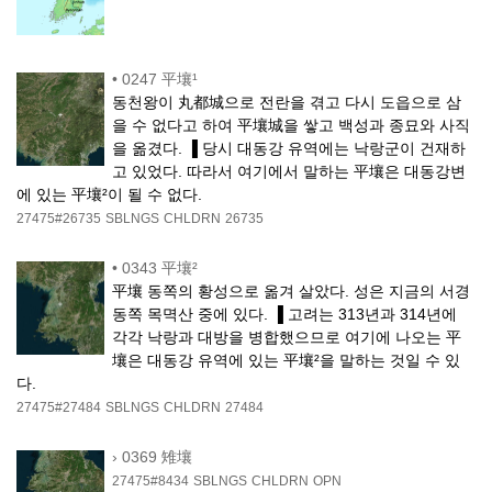
•
0247 平壤¹
동천왕이 丸都城으로 전란을 겪고 다시 도읍으로 삼
을 수 없다고 하여 平壤城을 쌓고 백성과 종묘와 사직
을 옮겼다. ▐ 당시 대동강 유역에는 낙랑군이 건재하
고 있었다. 따라서 여기에서 말하는 平壤은 대동강변
에 있는 平壤²이 될 수 없다.
27475#26735
SBLNGS
CHLDRN
26735
•
0343 平壤²
平壤 동쪽의 황성으로 옮겨 살았다. 성은 지금의 서경
동쪽 목멱산 중에 있다. ▐ 고려는 313년과 314년에
각각 낙랑과 대방을 병합했으므로 여기에 나오는 平
壤은 대동강 유역에 있는 平壤²을 말하는 것일 수 있
다.
27475#27484
SBLNGS
CHLDRN
27484
›
0369 雉壤
27475#8434
SBLNGS
CHLDRN
OPN