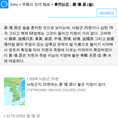
Silla
>
半島의 古代 地名
>
車竹以北 - 襄·壤·原 (들)
襄·壤·原은 벌을 훈차한 것으로 보이는데, 낙랑군 25현이나 삼한 78
국 그리고 백제 58성에는 그것이 들어간 지명이 거의 없다. 고려에
서 國襄, 故國川原, 東襄, 柴原, 中壤, 西壤, 好壤, 故國原 그리고 故國
壤처럼 왕의 무덤이 있는 압록강 유역의 벌 이름으로 붙이기 시작해
서 영토의 확장을 따라 차현과 죽령에 이르는 지역까지 확장하였다.
이 襄·壤·原은 차현과 죽령 이남의 지명에 붙은 卑離·夫里·伐·弗·火
에 대응된다.
•
0008 낙랑군 25현
낙랑군의 25현에는 襄·壤·原이 붙은 지명이 없다.
27475#24962
SBLNGS
CHLDRN
24962
•
0179~0392 襄·壤·原