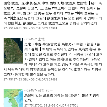
國襄·故國川原·東襄·柴原·中壤·西壤·好壤·故國原·故國壤 ▐ 왕이 죽
으면 □川之原에 묻고 □川王 또는 □壤王이라고 했다. □에 들어가는
故國, 東, 中, 西 그리고 美는 모두 훈차다. □壤은 □川이 흐르는 들,
즉 □川之原을 뜻한다. 그런데 故國之原에는 묻힌 왕이 세 명이나 되
어 故國川王, 故國原王 그리고 故國壤王으로 명칭을 달리하였다.
27475#24981
SBLNGS
CHLDRN
24981
•
0245↶ 走壤
走壤 ￫ 牛首·牛頭(首次若·烏根乃) ￫ 中首 ￫ 首若 ￫ 朔
州 ￫ 春州 ▐ 백제의 동쪽에 있었다는 東有樂浪²은 춘
천에 있었던 것으로 추정된다. 이 낙랑은 37년에 고려
가 멸망시켰다고 하는 樂浪²으로 추정되는데, 245년
에 위나라가 고려를 치고 영동 지역을 복속시킬 때 다
시 낙랑과 대방의 영향권으로 들어갔을 것이다. 走壤이라는 지명은
고려가 통치할 때 붙여졌을 듯하다.
27475#27493
SBLNGS
CHLDRN
27493
•
0245↷ 삼한 78국
馬韓에 있는 爰襄國 외에는 襄·壤·原이 붙은 지명이
없다.
27475#27501
SBLNGS
CHLDRN
27501