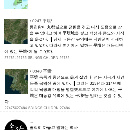
•
0247 平壤¹
동천왕이 丸都城으로 전란을 겪고 다시 도읍으로 삼
을 수 없다고 하여 平壤城을 쌓고 백성과 종묘와 사직
을 옮겼다. ▐ 당시 대동강 유역에는 낙랑군이 건재하
고 있었다. 따라서 여기에서 말하는 平壤은 대동강변
에 있는 平壤²이 될 수 없다.
27475#26735
SBLNGS
CHLDRN
26735
•
0343 平壤²
平壤 동쪽의 황성으로 옮겨 살았다. 성은 지금의 서경
동쪽 목멱산 중에 있다. ▐ 고려는 313년과 314년에
각각 낙랑과 대방을 병합했으므로 여기에 나오는 平
壤은 대동강 유역에 있는 平壤²을 말하는 것일 수 있
다.
27475#27484
SBLNGS
CHLDRN
27484
...
솔직히 까놓고 말하는 역사