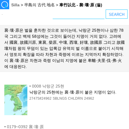
Silla
>
半島의 古代 地名
>
車竹以北 - 襄·壤·原 (들)
襄·壤·原은 벌을 훈차한 것으로 보이는데, 낙랑군 25현이나 삼한 78
국 그리고 백제 58성에는 그것이 들어간 지명이 거의 없다. 고려에
서 國襄, 故國川原, 東襄, 柴原, 中壤, 西壤, 好壤, 故國原 그리고 故國
壤처럼 왕의 무덤이 있는 압록강 유역의 벌 이름으로 붙이기 시작해
서 영토의 확장을 따라 차현과 죽령에 이르는 지역까지 확장하였다.
이 襄·壤·原은 차현과 죽령 이남의 지명에 붙은 卑離·夫里·伐·弗·火
에 대응된다.
•
0008 낙랑군 25현
낙랑군의 25현에는 襄·壤·原이 붙은 지명이 없다.
27475#24962
SBLNGS
CHLDRN
24962
•
0179~0392 襄·壤·原