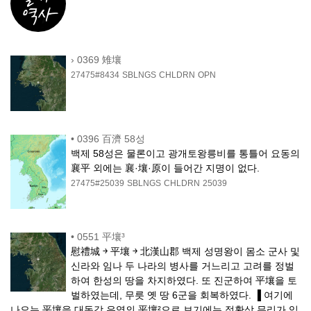
›
0369 雉壤
27475#8434
SBLNGS
CHLDRN
OPN
•
0396 百濟 58성
백제 58성은 물론이고 광개토왕릉비를 통틀어 요동의
襄平 외에는 襄·壤·原이 들어간 지명이 없다.
27475#25039
SBLNGS
CHLDRN
25039
•
0551 平壤³
慰禮城 ￫ 平壤 ￫ 北漢山郡 백제 성명왕이 몸소 군사 및
신라와 임나 두 나라의 병사를 거느리고 고려를 정벌
하여 한성의 땅을 차지하였다. 또 진군하여 平壤을 토
벌하였는데, 무릇 옛 땅 6군을 회복하였다. ▐ 여기에
나오는 平壤을 대동강 유역의 平壤²으로 보기에는 정황상 무리가 있