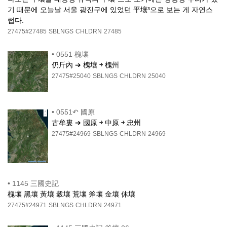
기 때문에 오늘날 서울 광진구에 있었던 平壤³으로 보는 게 자연스
럽다.
27475#27485
SBLNGS
CHLDRN
27485
•
0551 槐壤
仍斤內 ➔ 槐壤 ￫ 槐州
27475#25040
SBLNGS
CHLDRN
25040
•
0551↶ 國原
古牟婁 ➔ 國原 ￫ 中原 ￫ 忠州
27475#24969
SBLNGS
CHLDRN
24969
•
1145 三國史記
槐壤 黑壤 黃壤 穀壤 荒壤 斧壤 金壤 休壤
27475#24971
SBLNGS
CHLDRN
24971