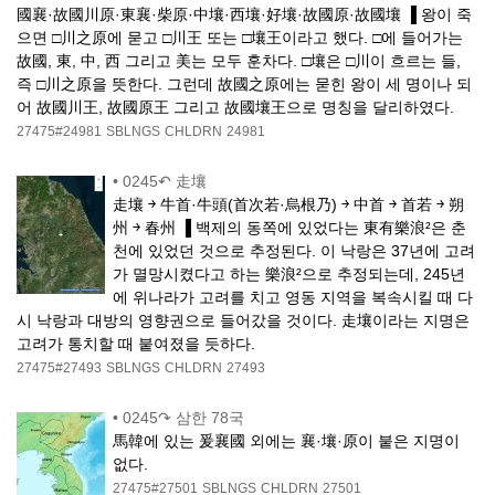
國襄·故國川原·東襄·柴原·中壤·西壤·好壤·故國原·故國壤 ▐ 왕이 죽
으면 □川之原에 묻고 □川王 또는 □壤王이라고 했다. □에 들어가는
故國, 東, 中, 西 그리고 美는 모두 훈차다. □壤은 □川이 흐르는 들,
즉 □川之原을 뜻한다. 그런데 故國之原에는 묻힌 왕이 세 명이나 되
어 故國川王, 故國原王 그리고 故國壤王으로 명칭을 달리하였다.
27475#24981
SBLNGS
CHLDRN
24981
•
0245↶ 走壤
走壤 ￫ 牛首·牛頭(首次若·烏根乃) ￫ 中首 ￫ 首若 ￫ 朔
州 ￫ 春州 ▐ 백제의 동쪽에 있었다는 東有樂浪²은 춘
천에 있었던 것으로 추정된다. 이 낙랑은 37년에 고려
가 멸망시켰다고 하는 樂浪²으로 추정되는데, 245년
에 위나라가 고려를 치고 영동 지역을 복속시킬 때 다
시 낙랑과 대방의 영향권으로 들어갔을 것이다. 走壤이라는 지명은
고려가 통치할 때 붙여졌을 듯하다.
27475#27493
SBLNGS
CHLDRN
27493
•
0245↷ 삼한 78국
馬韓에 있는 爰襄國 외에는 襄·壤·原이 붙은 지명이
없다.
27475#27501
SBLNGS
CHLDRN
27501