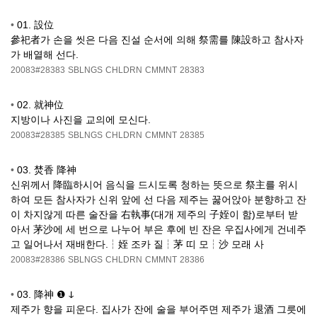
•
01. 設位
參祀者가 손을 씻은 다음 진설 순서에 의해 祭需를 陳設하고 참사자
가 배열해 선다.
20083#28383
SBLNGS
CHLDRN
CMMNT
28383
•
02. 就神位
지방이나 사진을 교의에 모신다.
20083#28385
SBLNGS
CHLDRN
CMMNT
28385
•
03. 焚香 降神
신위께서 降臨하시어 음식을 드시도록 청하는 뜻으로 祭主를 위시
하여 모든 참사자가 신위 앞에 선 다음 제주는 꿇어앉아 분향하고 잔
이 차지않게 따른 술잔을 右執事(대개 제주의 子姪이 함)로부터 받
아서 茅沙에 세 번으로 나누어 부은 후에 빈 잔은 우집사에게 건네주
고 일어나서 재배한다.┆姪 조카 질┆茅 띠 모┆沙 모래 사
20083#28386
SBLNGS
CHLDRN
CMMNT
28386
•
03. 降神 ❶ ↆ
제주가 향을 피운다. 집사가 잔에 술을 부어주면 제주가 退酒 그릇에