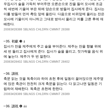
우집사가 술을 가득히 부어주면 오른손으로 잔을 들어 모사에 조금
씩 세번에 기울여 부은 뒤에 양손으로 받들어 집사에게 준다. 집사는
이를 받들어 먼저 考位 앞에 올린다. 다음으로 비위앞에 올리는 잔은
모사에 기울이지 아니하고 그대로 받아서 올리고 저를 고른 후에 재
배한다.
20083#28388
SBLNGS
CHLDRN
CMMNT
28388
•
05. 初獻 ❸ ↆ
집사가 잔을 제주에게 주고 술을 부어준다. 제주는 잔을 향불 위에
세 번 돌리고 집사에게 준다. 집사가 술을 올리고, 젓가락을 음식 위
에 놓는다. 제주가 두 번 절한다.
20083#28402
SBLNGS
CHLDRN
CMMNT
28402
•
06. 讀祝
축문 읽는 것을 독축이라 하며 초헌 후에 일동이 꿇어앉으면 제주옆
에 앉은 축관이 천천히 크게 축문을 읽는다. 다 읽고나면 일동은 기
립하여 재배한다. 독축은 초헌에 한한다.
20083#28389
SBLNGS
CHLDRN
CMMNT
28389
•
06. 讀祝 ❹ ↆↆ