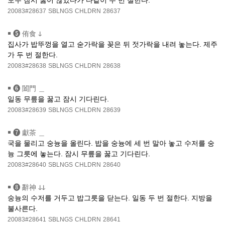
모두 잠시 꿇어 않았다가 다같이 두 번 절한다.
20083#28637
SBLNGS
CHLDRN
28637
￭
❺ 侑食 ↆ
집사가 밥뚜껑을 열고 숟가락을 꽂은 뒤 젓가락을 내려 놓는다. 제주
가 두 번 절한다.
20083#28638
SBLNGS
CHLDRN
28638
￭
❻ 闔門 ＿
일동 무릎을 꿇고 잠시 기다린다.
20083#28639
SBLNGS
CHLDRN
28639
￭
❼ 獻茶 ＿
국을 물리고 숭늉을 올린다. 밥을 숭늉에 세 번 말아 놓고 수저를 숭
늉 그릇에 놓는다. 잠시 무릎을 꿇고 기다린다.
20083#28640
SBLNGS
CHLDRN
28640
￭
❽ 辭神 ↆↆ
숭늉의 수저를 거두고 밥그릇을 닫는다. 일동 두 번 절한다. 지방을
불사른다.
20083#28641
SBLNGS
CHLDRN
28641