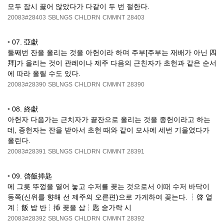
모두 잠시 꿇어 않았다가 다같이 두 번 절한다.
20083#28403
SBLNGS
CHLDRN
CMMNT
28403
•
07. 亞獻
둘째번 잔을 올리는 것을 아헌이라 하며 주부[주부는 재배가 아닌 四
拜]가 올리는 것이 관례이나 제주 다음의 근친자가 초헌과 같은 순서
에 따라 올릴 수도 있다.
20083#28390
SBLNGS
CHLDRN
CMMNT
28390
•
08. 終獻
아헌자 다음가는 근치자가 끝잔으로 올리는 것을 종헌이라고 하는
데, 종헌자는 잔을 받아서 초헌 때와 같이 모사에 세번 기울였다가
올린다.
20083#28391
SBLNGS
CHLDRN
CMMNT
28391
•
09. 啓飯揷匙
메 그릇 뚜껑을 열어 놓고 수저를 꽂는 것으로서 이때 수저 바닥이
동쪽(신위를 향해 선 제주의 오른편)으로 가게하여 꽂는다. ┆啓 열
계┆飯 밥 반┆揷 꽂을 삽┆匙 숟가락 시
20083#28392
SBLNGS
CHLDRN
CMMNT
28392