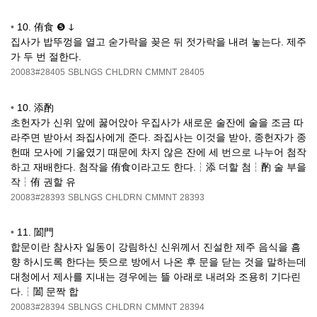
•
10. 侑食 ❺ ↆ
집사가 밥뚜껑을 열고 숟가락을 꽂은 뒤 젓가락을 내려 놓는다. 제주
가 두 번 절한다.
20083#28405
SBLNGS
CHLDRN
CMMNT
28405
•
10. 添酌
초헌자가 신위 앞에 꿇어앉아 우집사가 새로운 술잔에 술을 조금 따
라주면 받아서 좌집사에게 준다. 좌집사는 이것을 받아, 종헌자가 종
헌때 모사에 기울였기 때문에 차지 않은 잔에 세 번으로 나누어 첨작
하고 재배한다. 첨작을 侑食이라고도 한다.┆添 더할 첨┆酌 술 부을
작┆侑 권할 유
20083#28393
SBLNGS
CHLDRN
CMMNT
28393
•
11. 闔門
합문이란 참사자 일동이 강림하신 신위께서 진설한 제주 음식을 흠
향 하시도록 한다는 뜻으로 방에서 나온 후 문을 닫는 것을 말하는데
대청에서 제사를 지내는 경우에는 뜰 아래로 내려와 조용히 기다린
다.┆闔 문짝 합
20083#28394
SBLNGS
CHLDRN
CMMNT
28394