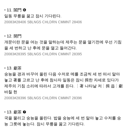
•
11. 闔門 ❻
일동 무릎을 꿇고 잠시 기다린다.
20083#28406
SBLNGS
CHLDRN
CMMNT
28406
•
12. 開門
개문이란 문을 여는 것을 말하는데 제주는 문을 열기전에 우선 기침
을 세 번하고 난 후에 문을 열고 들어간다.
20083#28395
SBLNGS
CHLDRN
CMMNT
28395
•
13. 獻茶
숭늉을 갱과 바꾸어 올린 다음 수저로 메를 조금씩 세 번 떠서 말아
놓고 著를 고르고 난 후에 참사자 일동은 잠시 揖한 자세로 있다가
제주의 기침 소리에 따라서 고개를 든다. ┆著 나타날 저┆揖 읍┆獻
바칠 헌
20083#28396
SBLNGS
CHLDRN
CMMNT
28396
•
13. 獻茶 ❼
국을 물리고 숭늉을 올린다. 밥을 숭늉에 세 번 말아 놓고 수저를 숭
늉 그릇에 놓는다. 잠시 무릎을 꿇고 기다린다.