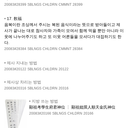
20083#28399
SBLNGS
CHLDRN
CMMNT
28399
•
17. 飮福
음복이란 조상께서 주시는 복된 음식이라는 뜻으로 받아들이고 제
사가 끝나는 대로 참사자와 가족이 모여서 함께 먹을 뿐만 아니라 이
웃에 나누어주기도 하고 또 이웃 어른들을 모셔다가 대접하기도 한
다.
20083#28384
SBLNGS
CHLDRN
CMMNT
28384
•
제사 지내는 방법
20083#20122
SBLNGS
CHLDRN
20122
•
제사상 차리는 방법
20083#20316
SBLNGS
CHLDRN
20316
•
지방 쓰는 방법
顯祖考學生府君神位 ┆ 顯祖妣孺人順天金氏神位
20083#20166
SBLNGS
CHLDRN
20166