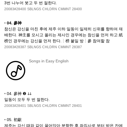
3번 나누어 붓고 두 번 절한다.
20083#28400
SBLNGS
CHLDRN
CMMNT
28400
•
04. 參神
참신은 강신을 마친 후에 제주 이하 일동이 일제히 신위를 향하여 재
배한다. 神主를 모시고 올리는 제사인 경우에는 참신을 먼저 하고 紙
榜인 경우에는 강신을 먼저 한다.┆榜 붙일 방┆參 참여할 참
20083#28387
SBLNGS
CHLDRN
CMMNT
28387
Songs in Easy English
•
04. 參神 ❷ ↆↆ
일동이 모두 두 번 절한다.
20083#28401
SBLNGS
CHLDRN
CMMNT
28401
•
05. 初獻
제주는 강신 때와 같이 꿇어앉아 분향한 후 좌집사로 부터 받은 잔에