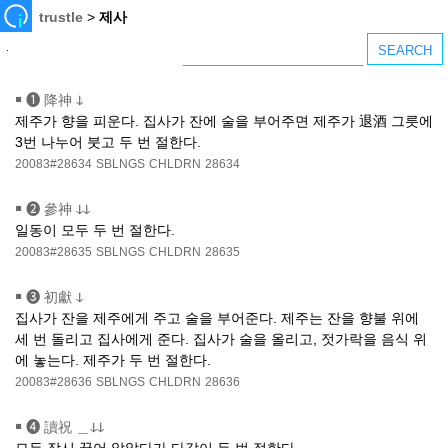
trustle
>
제사
￭
❶ 降神 ↆ
제주가 향을 피운다. 집사가 잔에 술을 부어주면 제주가 退酒 그릇에
3번 나누어 붓고 두 번 절한다.
20083#28634
SBLNGS
CHLDRN
28634
￭
❷ 參神 ↆↆ
일동이 모두 두 번 절한다.
20083#28635
SBLNGS
CHLDRN
28635
￭
❸ 初獻 ↆ
집사가 잔을 제주에게 주고 술을 부어준다. 제주는 잔을 향불 위에
세 번 돌리고 집사에게 준다. 집사가 술을 올리고, 젓가락을 음식 위
에 놓는다. 제주가 두 번 절한다.
20083#28636
SBLNGS
CHLDRN
28636
￭
❹ 讀祝 ＿ↆↆ