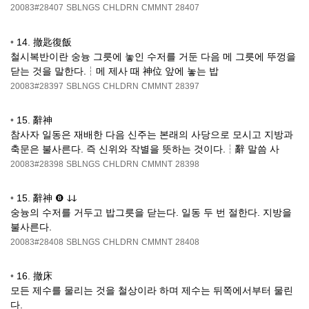
20083#28407
SBLNGS
CHLDRN
CMMNT
28407
•
14. 撤匙復飯
철시복반이란 숭늉 그릇에 놓인 수저를 거둔 다음 메 그릇에 뚜껑을
닫는 것을 말한다.┆메 제사 때 神位 앞에 놓는 밥
20083#28397
SBLNGS
CHLDRN
CMMNT
28397
•
15. 辭神
참사자 일동은 재배한 다음 신주는 본래의 사당으로 모시고 지방과
축문은 불사른다. 즉 신위와 작별을 뜻하는 것이다.┆辭 말씀 사
20083#28398
SBLNGS
CHLDRN
CMMNT
28398
•
15. 辭神 ❽ ↆↆ
숭늉의 수저를 거두고 밥그릇을 닫는다. 일동 두 번 절한다. 지방을
불사른다.
20083#28408
SBLNGS
CHLDRN
CMMNT
28408
•
16. 撤床
모든 제수를 물리는 것을 철상이라 하며 제수는 뒤쪽에서부터 물린
다.