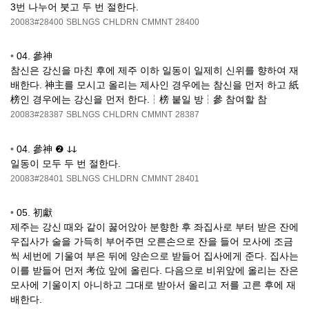
3번 나누어 붓고 두 번 절한다.
20083#28400
SBLNGS
CHLDRN
CMMNT
28400
•
04. 參神
참신은 강신을 마친 후에 제주 이하 일동이 일제히 신위를 향하여 재
배한다. 神主를 모시고 올리는 제사인 경우에는 참신을 먼저 하고 紙
榜인 경우에는 강신을 먼저 한다.┆榜 붙일 방┆參 참여할 참
20083#28387
SBLNGS
CHLDRN
CMMNT
28387
•
04. 參神 ❷ ↆↆ
일동이 모두 두 번 절한다.
20083#28401
SBLNGS
CHLDRN
CMMNT
28401
•
05. 初獻
제주는 강신 때와 같이 꿇어앉아 분향한 후 좌집사로 부터 받은 잔에
우집사가 술을 가득히 부어주면 오른손으로 잔을 들어 모사에 조금
씩 세번에 기울여 부은 뒤에 양손으로 받들어 집사에게 준다. 집사는
이를 받들어 먼저 考位 앞에 올린다. 다음으로 비위앞에 올리는 잔은
모사에 기울이지 아니하고 그대로 받아서 올리고 저를 고른 후에 재
배한다.