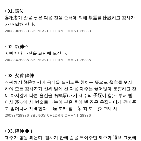
•
01. 設位
參祀者가 손을 씻은 다음 진설 순서에 의해 祭需를 陳設하고 참사자
가 배열해 선다.
20083#28383
SBLNGS
CHLDRN
CMMNT
28383
•
02. 就神位
지방이나 사진을 교의에 모신다.
20083#28385
SBLNGS
CHLDRN
CMMNT
28385
•
03. 焚香 降神
신위께서 降臨하시어 음식을 드시도록 청하는 뜻으로 祭主를 위시
하여 모든 참사자가 신위 앞에 선 다음 제주는 꿇어앉아 분향하고 잔
이 차지않게 따른 술잔을 右執事(대개 제주의 子姪이 함)로부터 받
아서 茅沙에 세 번으로 나누어 부은 후에 빈 잔은 우집사에게 건네주
고 일어나서 재배한다.┆姪 조카 질┆茅 띠 모┆沙 모래 사
20083#28386
SBLNGS
CHLDRN
CMMNT
28386
•
03. 降神 ❶ ↆ
제주가 향을 피운다. 집사가 잔에 술을 부어주면 제주가 退酒 그릇에