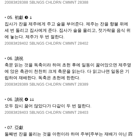
20083#28388
SBLNGS
CHLDRN
CMMNT
28388
•
05. 初獻 ❸ ↆ
집사가 잔을 제주에게 주고 술을 부어준다. 제주는 잔을 향불 위에
세 번 돌리고 집사에게 준다. 집사가 술을 올리고, 젓가락을 음식 위
에 놓는다. 제주가 두 번 절한다.
20083#28402
SBLNGS
CHLDRN
CMMNT
28402
•
06. 讀祝
축문 읽는 것을 독축이라 하며 초헌 후에 일동이 꿇어앉으면 제주옆
에 앉은 축관이 천천히 크게 축문을 읽는다. 다 읽고나면 일동은 기
립하여 재배한다. 독축은 초헌에 한한다.
20083#28389
SBLNGS
CHLDRN
CMMNT
28389
•
06. 讀祝 ❹ ↆↆ
모두 잠시 꿇어 않았다가 다같이 두 번 절한다.
20083#28403
SBLNGS
CHLDRN
CMMNT
28403
•
07. 亞獻
둘째번 잔을 올리는 것을 아헌이라 하며 주부[주부는 재배가 아닌 四