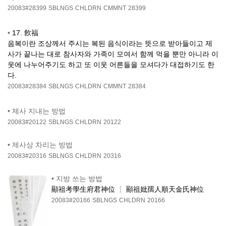
20083#28399
SBLNGS
CHLDRN
CMMNT
28399
•
17. 飮福
음복이란 조상께서 주시는 복된 음식이라는 뜻으로 받아들이고 제
사가 끝나는 대로 참사자와 가족이 모여서 함께 먹을 뿐만 아니라 이
웃에 나누어주기도 하고 또 이웃 어른들을 모셔다가 대접하기도 한
다.
20083#28384
SBLNGS
CHLDRN
CMMNT
28384
•
제사 지내는 방법
20083#20122
SBLNGS
CHLDRN
20122
•
제사상 차리는 방법
20083#20316
SBLNGS
CHLDRN
20316
•
지방 쓰는 방법
顯祖考學生府君神位 ┆ 顯祖妣孺人順天金氏神位
20083#20166
SBLNGS
CHLDRN
20166