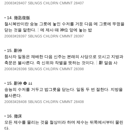
20083#28407
SBLNGS
CHLDRN
CMMNT
28407
•
14. 撤匙復飯
철시복반이란 숭늉 그릇에 놓인 수저를 거둔 다음 메 그릇에 뚜껑을
닫는 것을 말한다.┆메 제사 때 神位 앞에 놓는 밥
20083#28397
SBLNGS
CHLDRN
CMMNT
28397
•
15. 辭神
참사자 일동은 재배한 다음 신주는 본래의 사당으로 모시고 지방과
축문은 불사른다. 즉 신위와 작별을 뜻하는 것이다.┆辭 말씀 사
20083#28398
SBLNGS
CHLDRN
CMMNT
28398
•
15. 辭神 ❽ ↆↆ
숭늉의 수저를 거두고 밥그릇을 닫는다. 일동 두 번 절한다. 지방을
불사른다.
20083#28408
SBLNGS
CHLDRN
CMMNT
28408
•
16. 撤床
모든 제수를 물리는 것을 철상이라 하며 제수는 뒤쪽에서부터 물린
다.