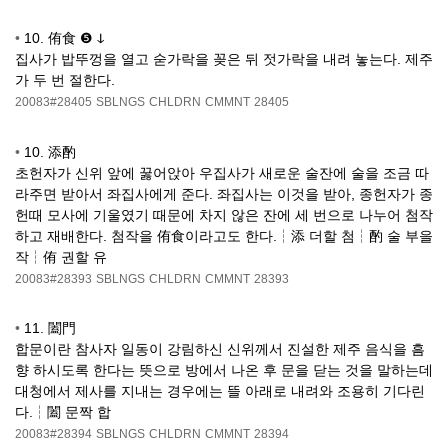
•
10. 侑食 ❺ ↆ
집사가 밥뚜껑을 열고 숟가락을 꽂은 뒤 젓가락을 내려 놓는다. 제주
가 두 번 절한다.
20083#28405
SBLNGS
CHLDRN
CMMNT
28405
•
10. 添酌
초헌자가 신위 앞에 꿇어앉아 우집사가 새로운 술잔에 술을 조금 따
라주면 받아서 좌집사에게 준다. 좌집사는 이것을 받아, 종헌자가 종
헌때 모사에 기울였기 때문에 차지 않은 잔에 세 번으로 나누어 첨작
하고 재배한다. 첨작을 侑食이라고도 한다.┆添 더할 첨┆酌 술 부을
작┆侑 권할 유
20083#28393
SBLNGS
CHLDRN
CMMNT
28393
•
11. 闔門
합문이란 참사자 일동이 강림하신 신위께서 진설한 제주 음식을 흠
향 하시도록 한다는 뜻으로 방에서 나온 후 문을 닫는 것을 말하는데
대청에서 제사를 지내는 경우에는 뜰 아래로 내려와 조용히 기다린
다.┆闔 문짝 합
20083#28394
SBLNGS
CHLDRN
CMMNT
28394