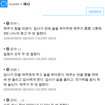
trustle
>
제사
￭
❶ 降神 ↆ
제주가 향을 피운다. 집사가 잔에 술을 부어주면 제주가 退酒 그릇에
3번 나누어 붓고 두 번 절한다.
20083#28634
SBLNGS
CHLDRN
28634
￭
❷ 參神 ↆↆ
일동이 모두 두 번 절한다.
20083#28635
SBLNGS
CHLDRN
28635
￭
❸ 初獻 ↆ
집사가 잔을 제주에게 주고 술을 부어준다. 제주는 잔을 향불 위에
세 번 돌리고 집사에게 준다. 집사가 술을 올리고, 젓가락을 음식 위
에 놓는다. 제주가 두 번 절한다.
20083#28636
SBLNGS
CHLDRN
28636
￭
❹ 讀祝 ＿ↆↆ