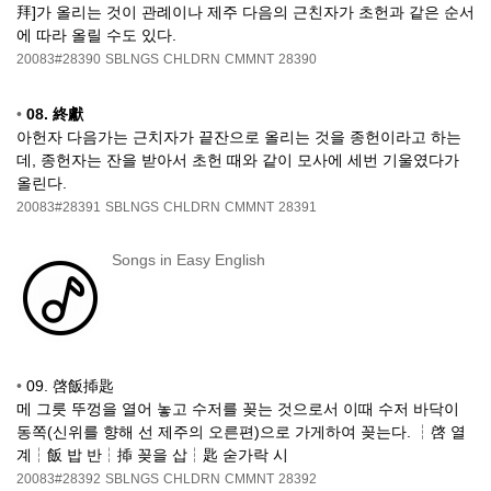
拜]가 올리는 것이 관례이나 제주 다음의 근친자가 초헌과 같은 순서
에 따라 올릴 수도 있다.
20083#28390
SBLNGS
CHLDRN
CMMNT
28390
•
08. 終獻
아헌자 다음가는 근치자가 끝잔으로 올리는 것을 종헌이라고 하는
데, 종헌자는 잔을 받아서 초헌 때와 같이 모사에 세번 기울였다가
올린다.
20083#28391
SBLNGS
CHLDRN
CMMNT
28391
Songs in Easy English
•
09. 啓飯揷匙
메 그릇 뚜껑을 열어 놓고 수저를 꽂는 것으로서 이때 수저 바닥이
동쪽(신위를 향해 선 제주의 오른편)으로 가게하여 꽂는다. ┆啓 열
계┆飯 밥 반┆揷 꽂을 삽┆匙 숟가락 시
20083#28392
SBLNGS
CHLDRN
CMMNT
28392