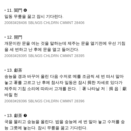
•
11. 闔門 ❻
일동 무릎을 꿇고 잠시 기다린다.
20083#28406
SBLNGS
CHLDRN
CMMNT
28406
•
12. 開門
개문이란 문을 여는 것을 말하는데 제주는 문을 열기전에 우선 기침
을 세 번하고 난 후에 문을 열고 들어간다.
20083#28395
SBLNGS
CHLDRN
CMMNT
28395
•
13. 獻茶
숭늉을 갱과 바꾸어 올린 다음 수저로 메를 조금씩 세 번 떠서 말아
놓고 著를 고르고 난 후에 참사자 일동은 잠시 揖한 자세로 있다가
제주의 기침 소리에 따라서 고개를 든다. ┆著 나타날 저┆揖 읍┆獻
바칠 헌
20083#28396
SBLNGS
CHLDRN
CMMNT
28396
•
13. 獻茶 ❼
국을 물리고 숭늉을 올린다. 밥을 숭늉에 세 번 말아 놓고 수저를 숭
늉 그릇에 놓는다. 잠시 무릎을 꿇고 기다린다.