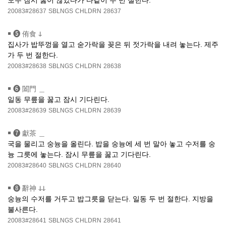
모두 잠시 꿇어 않았다가 다같이 두 번 절한다.
20083#28637
SBLNGS
CHLDRN
28637
￭
❺ 侑食 ↆ
집사가 밥뚜껑을 열고 숟가락을 꽂은 뒤 젓가락을 내려 놓는다. 제주
가 두 번 절한다.
20083#28638
SBLNGS
CHLDRN
28638
￭
❻ 闔門 ＿
일동 무릎을 꿇고 잠시 기다린다.
20083#28639
SBLNGS
CHLDRN
28639
￭
❼ 獻茶 ＿
국을 물리고 숭늉을 올린다. 밥을 숭늉에 세 번 말아 놓고 수저를 숭
늉 그릇에 놓는다. 잠시 무릎을 꿇고 기다린다.
20083#28640
SBLNGS
CHLDRN
28640
￭
❽ 辭神 ↆↆ
숭늉의 수저를 거두고 밥그릇을 닫는다. 일동 두 번 절한다. 지방을
불사른다.
20083#28641
SBLNGS
CHLDRN
28641