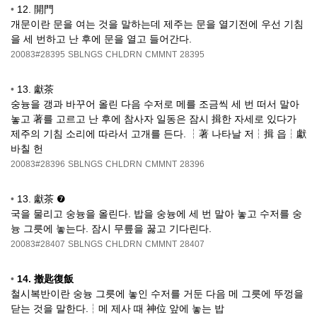
•
12. 開門
개문이란 문을 여는 것을 말하는데 제주는 문을 열기전에 우선 기침
을 세 번하고 난 후에 문을 열고 들어간다.
20083#28395
SBLNGS
CHLDRN
CMMNT
28395
•
13. 獻茶
숭늉을 갱과 바꾸어 올린 다음 수저로 메를 조금씩 세 번 떠서 말아
놓고 著를 고르고 난 후에 참사자 일동은 잠시 揖한 자세로 있다가
제주의 기침 소리에 따라서 고개를 든다. ┆著 나타날 저┆揖 읍┆獻
바칠 헌
20083#28396
SBLNGS
CHLDRN
CMMNT
28396
•
13. 獻茶 ❼
국을 물리고 숭늉을 올린다. 밥을 숭늉에 세 번 말아 놓고 수저를 숭
늉 그릇에 놓는다. 잠시 무릎을 꿇고 기다린다.
20083#28407
SBLNGS
CHLDRN
CMMNT
28407
•
14. 撤匙復飯
철시복반이란 숭늉 그릇에 놓인 수저를 거둔 다음 메 그릇에 뚜껑을
닫는 것을 말한다.┆메 제사 때 神位 앞에 놓는 밥