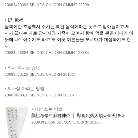
20083#28399
SBLNGS
CHLDRN
CMMNT
28399
•
17. 飮福
음복이란 조상께서 주시는 복된 음식이라는 뜻으로 받아들이고 제
사가 끝나는 대로 참사자와 가족이 모여서 함께 먹을 뿐만 아니라 이
웃에 나누어주기도 하고 또 이웃 어른들을 모셔다가 대접하기도 한
다.
20083#28384
SBLNGS
CHLDRN
CMMNT
28384
•
제사 지내는 방법
20083#20122
SBLNGS
CHLDRN
20122
•
제사상 차리는 방법
20083#20316
SBLNGS
CHLDRN
20316
•
지방 쓰는 방법
顯祖考學生府君神位 ┆ 顯祖妣孺人順天金氏神位
20083#20166
SBLNGS
CHLDRN
20166