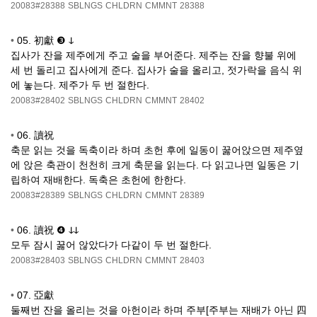
20083#28388
SBLNGS
CHLDRN
CMMNT
28388
•
05. 初獻 ❸ ↆ
집사가 잔을 제주에게 주고 술을 부어준다. 제주는 잔을 향불 위에
세 번 돌리고 집사에게 준다. 집사가 술을 올리고, 젓가락을 음식 위
에 놓는다. 제주가 두 번 절한다.
20083#28402
SBLNGS
CHLDRN
CMMNT
28402
•
06. 讀祝
축문 읽는 것을 독축이라 하며 초헌 후에 일동이 꿇어앉으면 제주옆
에 앉은 축관이 천천히 크게 축문을 읽는다. 다 읽고나면 일동은 기
립하여 재배한다. 독축은 초헌에 한한다.
20083#28389
SBLNGS
CHLDRN
CMMNT
28389
•
06. 讀祝 ❹ ↆↆ
모두 잠시 꿇어 않았다가 다같이 두 번 절한다.
20083#28403
SBLNGS
CHLDRN
CMMNT
28403
•
07. 亞獻
둘째번 잔을 올리는 것을 아헌이라 하며 주부[주부는 재배가 아닌 四