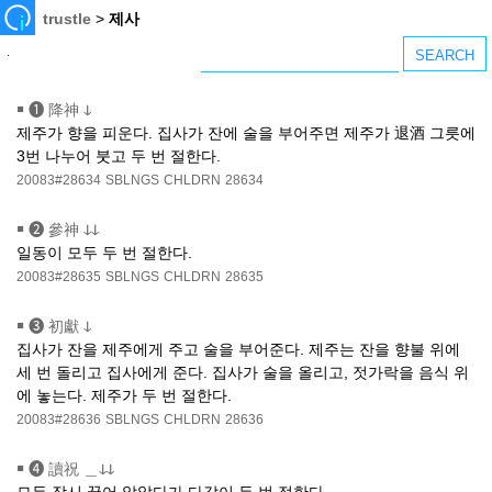
trustle
>
제사
￭
❶ 降神 ↆ
제주가 향을 피운다. 집사가 잔에 술을 부어주면 제주가 退酒 그릇에
3번 나누어 붓고 두 번 절한다.
20083#28634
SBLNGS
CHLDRN
28634
￭
❷ 參神 ↆↆ
일동이 모두 두 번 절한다.
20083#28635
SBLNGS
CHLDRN
28635
￭
❸ 初獻 ↆ
집사가 잔을 제주에게 주고 술을 부어준다. 제주는 잔을 향불 위에
세 번 돌리고 집사에게 준다. 집사가 술을 올리고, 젓가락을 음식 위
에 놓는다. 제주가 두 번 절한다.
20083#28636
SBLNGS
CHLDRN
28636
￭
❹ 讀祝 ＿ↆↆ