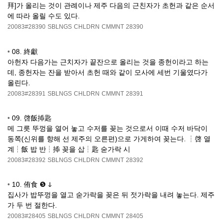
拜]가 올리는 것이 관례이나 제주 다음의 근친자가 초헌과 같은 순서
에 따라 올릴 수도 있다.
20083#28390
SBLNGS
CHLDRN
CMMNT
28390
•
08. 終獻
아헌자 다음가는 근치자가 끝잔으로 올리는 것을 종헌이라고 하는
데, 종헌자는 잔을 받아서 초헌 때와 같이 모사에 세번 기울였다가
올린다.
20083#28391
SBLNGS
CHLDRN
CMMNT
28391
•
09. 啓飯揷匙
메 그릇 뚜껑을 열어 놓고 수저를 꽂는 것으로서 이때 수저 바닥이
동쪽(신위를 향해 선 제주의 오른편)으로 가게하여 꽂는다. ┆啓 열
계┆飯 밥 반┆揷 꽂을 삽┆匙 숟가락 시
20083#28392
SBLNGS
CHLDRN
CMMNT
28392
•
10. 侑食 ❺ ↆ
집사가 밥뚜껑을 열고 숟가락을 꽂은 뒤 젓가락을 내려 놓는다. 제주
가 두 번 절한다.
20083#28405
SBLNGS
CHLDRN
CMMNT
28405