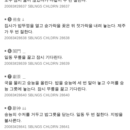
모두 잠시 꿇어 않았다가 다같이 두 번 절한다.
20083#28637
SBLNGS
CHLDRN
28637
￭
❺ 侑食 ↆ
집사가 밥뚜껑을 열고 숟가락을 꽂은 뒤 젓가락을 내려 놓는다. 제주
가 두 번 절한다.
20083#28638
SBLNGS
CHLDRN
28638
￭
❻ 闔門 ＿
일동 무릎을 꿇고 잠시 기다린다.
20083#28639
SBLNGS
CHLDRN
28639
￭
❼ 獻茶 ＿
국을 물리고 숭늉을 올린다. 밥을 숭늉에 세 번 말아 놓고 수저를 숭
늉 그릇에 놓는다. 잠시 무릎을 꿇고 기다린다.
20083#28640
SBLNGS
CHLDRN
28640
￭
❽ 辭神 ↆↆ
숭늉의 수저를 거두고 밥그릇을 닫는다. 일동 두 번 절한다. 지방을
불사른다.
20083#28641
SBLNGS
CHLDRN
28641