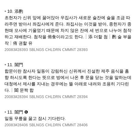
•
10. 添酌
초헌자가 신위 앞에 꿇어앉아 우집사가 새로운 술잔에 술을 조금 따
라주면 받아서 좌집사에게 준다. 좌집사는 이것을 받아, 종헌자가 종
헌때 모사에 기울였기 때문에 차지 않은 잔에 세 번으로 나누어 첨작
하고 재배한다. 첨작을 侑食이라고도 한다.┆添 더할 첨┆酌 술 부을
작┆侑 권할 유
20083#28393
SBLNGS
CHLDRN
CMMNT
28393
•
11. 闔門
합문이란 참사자 일동이 강림하신 신위께서 진설한 제주 음식을 흠
향 하시도록 한다는 뜻으로 방에서 나온 후 문을 닫는 것을 말하는데
대청에서 제사를 지내는 경우에는 뜰 아래로 내려와 조용히 기다린
다.┆闔 문짝 합
20083#28394
SBLNGS
CHLDRN
CMMNT
28394
•
11. 闔門 ❻
일동 무릎을 꿇고 잠시 기다린다.
20083#28406
SBLNGS
CHLDRN
CMMNT
28406