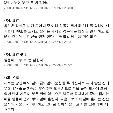
3번 나누어 붓고 두 번 절한다.
20083#28400
SBLNGS
CHLDRN
CMMNT
28400
•
04. 參神
참신은 강신을 마친 후에 제주 이하 일동이 일제히 신위를 향하여 재
배한다. 神主를 모시고 올리는 제사인 경우에는 참신을 먼저 하고 紙
榜인 경우에는 강신을 먼저 한다.┆榜 붙일 방┆參 참여할 참
20083#28387
SBLNGS
CHLDRN
CMMNT
28387
•
04. 參神 ❷ ↆↆ
일동이 모두 두 번 절한다.
20083#28401
SBLNGS
CHLDRN
CMMNT
28401
•
05. 初獻
제주는 강신 때와 같이 꿇어앉아 분향한 후 좌집사로 부터 받은 잔에
우집사가 술을 가득히 부어주면 오른손으로 잔을 들어 모사에 조금
씩 세번에 기울여 부은 뒤에 양손으로 받들어 집사에게 준다. 집사는
이를 받들어 먼저 考位 앞에 올린다. 다음으로 비위앞에 올리는 잔은
모사에 기울이지 아니하고 그대로 받아서 올리고 저를 고른 후에 재
배한다.