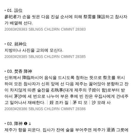
•
01. 設位
參祀者가 손을 씻은 다음 진설 순서에 의해 祭需를 陳設하고 참사자
가 배열해 선다.
20083#28383
SBLNGS
CHLDRN
CMMNT
28383
•
02. 就神位
지방이나 사진을 교의에 모신다.
20083#28385
SBLNGS
CHLDRN
CMMNT
28385
•
03. 焚香 降神
신위께서 降臨하시어 음식을 드시도록 청하는 뜻으로 祭主를 위시
하여 모든 참사자가 신위 앞에 선 다음 제주는 꿇어앉아 분향하고 잔
이 차지않게 따른 술잔을 右執事(대개 제주의 子姪이 함)로부터 받
아서 茅沙에 세 번으로 나누어 부은 후에 빈 잔은 우집사에게 건네주
고 일어나서 재배한다.┆姪 조카 질┆茅 띠 모┆沙 모래 사
20083#28386
SBLNGS
CHLDRN
CMMNT
28386
•
03. 降神 ❶ ↆ
제주가 향을 피운다. 집사가 잔에 술을 부어주면 제주가 退酒 그릇에