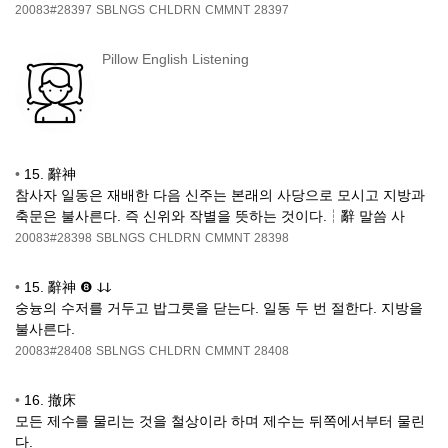
20083#28397
SBLNGS
CHLDRN
CMMNT
28397
Pillow English Listening
•
15. 辭神
참사자 일동은 재배한 다음 신주는 본래의 사당으로 모시고 지방과
축문은 불사른다. 즉 신위와 작별을 뜻하는 것이다.┆辭 말씀 사
20083#28398
SBLNGS
CHLDRN
CMMNT
28398
•
15. 辭神 ❽ ↆↆ
숭늉의 수저를 거두고 밥그릇을 닫는다. 일동 두 번 절한다. 지방을
불사른다.
20083#28408
SBLNGS
CHLDRN
CMMNT
28408
•
16. 撤床
모든 제수를 물리는 것을 철상이라 하며 제수는 뒤쪽에서부터 물린
다.