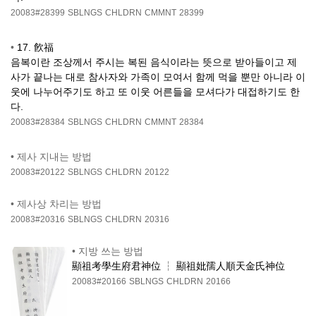
20083#28399
SBLNGS
CHLDRN
CMMNT
28399
•
17. 飮福
음복이란 조상께서 주시는 복된 음식이라는 뜻으로 받아들이고 제
사가 끝나는 대로 참사자와 가족이 모여서 함께 먹을 뿐만 아니라 이
웃에 나누어주기도 하고 또 이웃 어른들을 모셔다가 대접하기도 한
다.
20083#28384
SBLNGS
CHLDRN
CMMNT
28384
•
제사 지내는 방법
20083#20122
SBLNGS
CHLDRN
20122
•
제사상 차리는 방법
20083#20316
SBLNGS
CHLDRN
20316
•
지방 쓰는 방법
顯祖考學生府君神位 ┆ 顯祖妣孺人順天金氏神位
20083#20166
SBLNGS
CHLDRN
20166