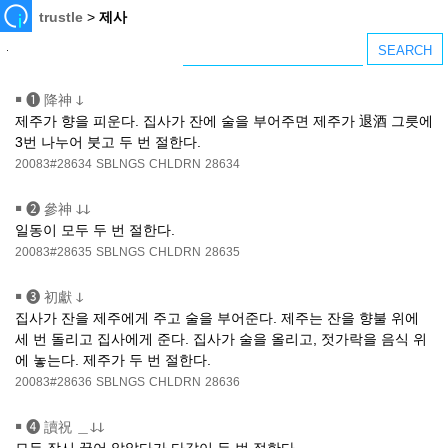
trustle
>
제사
￭
❶ 降神 ↆ
제주가 향을 피운다. 집사가 잔에 술을 부어주면 제주가 退酒 그릇에
3번 나누어 붓고 두 번 절한다.
20083#28634
SBLNGS
CHLDRN
28634
￭
❷ 參神 ↆↆ
일동이 모두 두 번 절한다.
20083#28635
SBLNGS
CHLDRN
28635
￭
❸ 初獻 ↆ
집사가 잔을 제주에게 주고 술을 부어준다. 제주는 잔을 향불 위에
세 번 돌리고 집사에게 준다. 집사가 술을 올리고, 젓가락을 음식 위
에 놓는다. 제주가 두 번 절한다.
20083#28636
SBLNGS
CHLDRN
28636
￭
❹ 讀祝 ＿ↆↆ