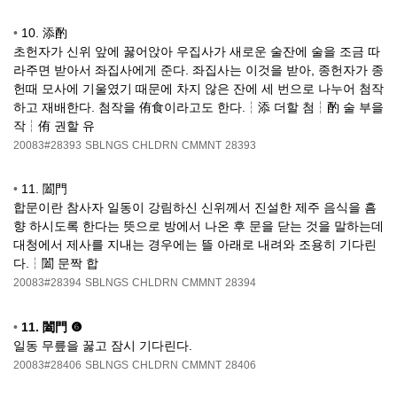
•
10. 添酌
초헌자가 신위 앞에 꿇어앉아 우집사가 새로운 술잔에 술을 조금 따
라주면 받아서 좌집사에게 준다. 좌집사는 이것을 받아, 종헌자가 종
헌때 모사에 기울였기 때문에 차지 않은 잔에 세 번으로 나누어 첨작
하고 재배한다. 첨작을 侑食이라고도 한다.┆添 더할 첨┆酌 술 부을
작┆侑 권할 유
20083#28393
SBLNGS
CHLDRN
CMMNT
28393
•
11. 闔門
합문이란 참사자 일동이 강림하신 신위께서 진설한 제주 음식을 흠
향 하시도록 한다는 뜻으로 방에서 나온 후 문을 닫는 것을 말하는데
대청에서 제사를 지내는 경우에는 뜰 아래로 내려와 조용히 기다린
다.┆闔 문짝 합
20083#28394
SBLNGS
CHLDRN
CMMNT
28394
•
11. 闔門 ❻
일동 무릎을 꿇고 잠시 기다린다.
20083#28406
SBLNGS
CHLDRN
CMMNT
28406