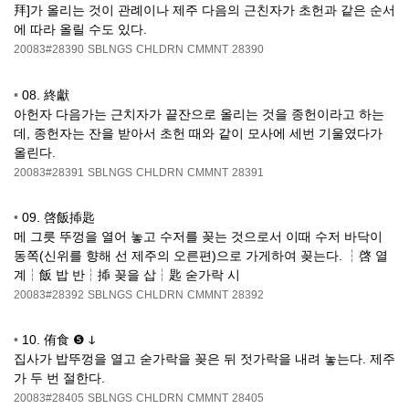
拜]가 올리는 것이 관례이나 제주 다음의 근친자가 초헌과 같은 순서
에 따라 올릴 수도 있다.
20083#28390
SBLNGS
CHLDRN
CMMNT
28390
•
08. 終獻
아헌자 다음가는 근치자가 끝잔으로 올리는 것을 종헌이라고 하는
데, 종헌자는 잔을 받아서 초헌 때와 같이 모사에 세번 기울였다가
올린다.
20083#28391
SBLNGS
CHLDRN
CMMNT
28391
•
09. 啓飯揷匙
메 그릇 뚜껑을 열어 놓고 수저를 꽂는 것으로서 이때 수저 바닥이
동쪽(신위를 향해 선 제주의 오른편)으로 가게하여 꽂는다. ┆啓 열
계┆飯 밥 반┆揷 꽂을 삽┆匙 숟가락 시
20083#28392
SBLNGS
CHLDRN
CMMNT
28392
•
10. 侑食 ❺ ↆ
집사가 밥뚜껑을 열고 숟가락을 꽂은 뒤 젓가락을 내려 놓는다. 제주
가 두 번 절한다.
20083#28405
SBLNGS
CHLDRN
CMMNT
28405