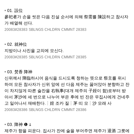
•
01. 設位
參祀者가 손을 씻은 다음 진설 순서에 의해 祭需를 陳設하고 참사자
가 배열해 선다.
20083#28383
SBLNGS
CHLDRN
CMMNT
28383
•
02. 就神位
지방이나 사진을 교의에 모신다.
20083#28385
SBLNGS
CHLDRN
CMMNT
28385
•
03. 焚香 降神
신위께서 降臨하시어 음식을 드시도록 청하는 뜻으로 祭主를 위시
하여 모든 참사자가 신위 앞에 선 다음 제주는 꿇어앉아 분향하고 잔
이 차지않게 따른 술잔을 右執事(대개 제주의 子姪이 함)로부터 받
아서 茅沙에 세 번으로 나누어 부은 후에 빈 잔은 우집사에게 건네주
고 일어나서 재배한다.┆姪 조카 질┆茅 띠 모┆沙 모래 사
20083#28386
SBLNGS
CHLDRN
CMMNT
28386
•
03. 降神 ❶ ↆ
제주가 향을 피운다. 집사가 잔에 술을 부어주면 제주가 退酒 그릇에