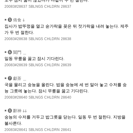
모두 잠시 꿇어 않았다가 다같이 두 번 절한다.
20083#28637
SBLNGS
CHLDRN
28637
￭
❺ 侑食 ↆ
집사가 밥뚜껑을 열고 숟가락을 꽂은 뒤 젓가락을 내려 놓는다. 제주
가 두 번 절한다.
20083#28638
SBLNGS
CHLDRN
28638
￭
❻ 闔門 ＿
일동 무릎을 꿇고 잠시 기다린다.
20083#28639
SBLNGS
CHLDRN
28639
￭
❼ 獻茶 ＿
국을 물리고 숭늉을 올린다. 밥을 숭늉에 세 번 말아 놓고 수저를 숭
늉 그릇에 놓는다. 잠시 무릎을 꿇고 기다린다.
20083#28640
SBLNGS
CHLDRN
28640
￭
❽ 辭神 ↆↆ
숭늉의 수저를 거두고 밥그릇을 닫는다. 일동 두 번 절한다. 지방을
불사른다.
20083#28641
SBLNGS
CHLDRN
28641