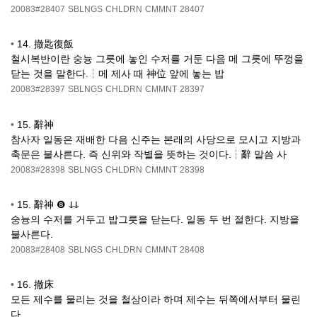
20083#28407
SBLNGS
CHLDRN
CMMNT
28407
•
14. 撤匙復飯
철시복반이란 숭늉 그릇에 놓인 수저를 거둔 다음 메 그릇에 뚜껑을
닫는 것을 말한다.┆메 제사 때 神位 앞에 놓는 밥
20083#28397
SBLNGS
CHLDRN
CMMNT
28397
•
15. 辭神
참사자 일동은 재배한 다음 신주는 본래의 사당으로 모시고 지방과
축문은 불사른다. 즉 신위와 작별을 뜻하는 것이다.┆辭 말씀 사
20083#28398
SBLNGS
CHLDRN
CMMNT
28398
•
15. 辭神 ❽ ↆↆ
숭늉의 수저를 거두고 밥그릇을 닫는다. 일동 두 번 절한다. 지방을
불사른다.
20083#28408
SBLNGS
CHLDRN
CMMNT
28408
•
16. 撤床
모든 제수를 물리는 것을 철상이라 하며 제수는 뒤쪽에서부터 물린
다.