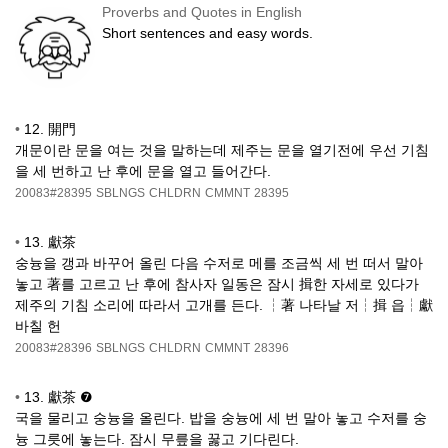
Proverbs and Quotes in English
Short sentences and easy words.
•
12. 開門
개문이란 문을 여는 것을 말하는데 제주는 문을 열기전에 우선 기침
을 세 번하고 난 후에 문을 열고 들어간다.
20083#28395
SBLNGS
CHLDRN
CMMNT
28395
•
13. 獻茶
숭늉을 갱과 바꾸어 올린 다음 수저로 메를 조금씩 세 번 떠서 말아
놓고 著를 고르고 난 후에 참사자 일동은 잠시 揖한 자세로 있다가
제주의 기침 소리에 따라서 고개를 든다. ┆著 나타날 저┆揖 읍┆獻
바칠 헌
20083#28396
SBLNGS
CHLDRN
CMMNT
28396
•
13. 獻茶 ❼
국을 물리고 숭늉을 올린다. 밥을 숭늉에 세 번 말아 놓고 수저를 숭
늉 그릇에 놓는다. 잠시 무릎을 꿇고 기다린다.