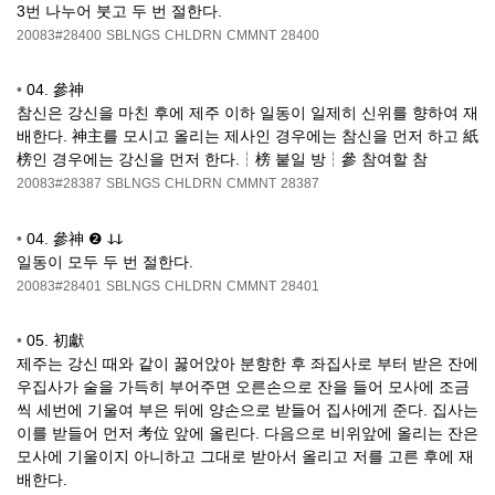
3번 나누어 붓고 두 번 절한다.
20083#28400
SBLNGS
CHLDRN
CMMNT
28400
•
04. 參神
참신은 강신을 마친 후에 제주 이하 일동이 일제히 신위를 향하여 재
배한다. 神主를 모시고 올리는 제사인 경우에는 참신을 먼저 하고 紙
榜인 경우에는 강신을 먼저 한다.┆榜 붙일 방┆參 참여할 참
20083#28387
SBLNGS
CHLDRN
CMMNT
28387
•
04. 參神 ❷ ↆↆ
일동이 모두 두 번 절한다.
20083#28401
SBLNGS
CHLDRN
CMMNT
28401
•
05. 初獻
제주는 강신 때와 같이 꿇어앉아 분향한 후 좌집사로 부터 받은 잔에
우집사가 술을 가득히 부어주면 오른손으로 잔을 들어 모사에 조금
씩 세번에 기울여 부은 뒤에 양손으로 받들어 집사에게 준다. 집사는
이를 받들어 먼저 考位 앞에 올린다. 다음으로 비위앞에 올리는 잔은
모사에 기울이지 아니하고 그대로 받아서 올리고 저를 고른 후에 재
배한다.