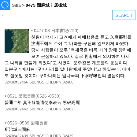
Silla
>
0475 固麻城┆居拔城
•
0477.03 日本書紀(720)
천황이 백제가 고려에게 패배했음을 듣고 久麻那利를
汶洲王에게 주어 그 나라를 구원해 일으키게 하였다.
당시 사람들이 모두 “백제국은 비록 거의 망해 창하에
모여 근심하고 있으나, 실로 천황에게 의지하여 다시
그 나라를 만들게 되었다”고 하였다. 문주왕은 개로왕의 동생이다.
일본구기에서는 “구마나리를 말다왕에게 주었다”고 하였는데, 아마
도 잘못일 것이다. 구마나리는 임나국의 下哆呼唎현의 별읍이다.
32438#32466
SBLNGS
CHLDRN
32466
•
0521 梁職貢圖(0526~0539)
普通二年 其王餘隆遣使奉表云 累破高麗
32438#32462
SBLNGS
CHLDRN
32462
•
0526~0539 梁職貢圖
所治城曰固麻
32438#32439
SBLNGS
CHLDRN
32439