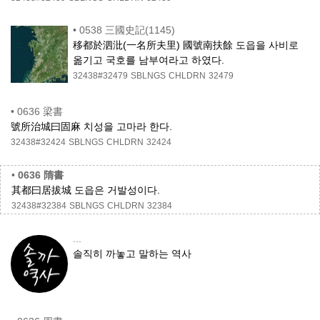
•
0538 三國史記(1145)
移都於泗沘(一名所夫里) 國號南扶餘 도읍을 사비로
옮기고 국호를 남부여라고 하였다.
32438#32479
SBLNGS
CHLDRN
32479
•
0636 梁書
號所治城曰固麻 치성을 고마라 한다.
32438#32424
SBLNGS
CHLDRN
32424
•
0636 隋書
其都曰居拔城 도읍은 거발성이다.
32438#32384
SBLNGS
CHLDRN
32384
...
솔직히 까놓고 말하는 역사