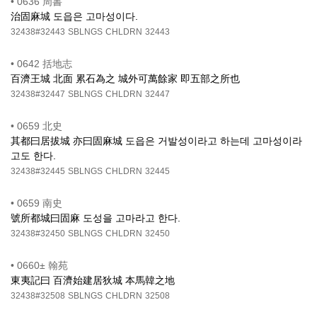
•
0636 周書
治固麻城 도읍은 고마성이다.
32438#32443
SBLNGS
CHLDRN
32443
•
0642 括地志
百濟王城 北面 累石為之 城外可萬餘家 即五部之所也
32438#32447
SBLNGS
CHLDRN
32447
•
0659 北史
其都曰居拔城 亦曰固麻城 도읍은 거발성이라고 하는데 고마성이라
고도 한다.
32438#32445
SBLNGS
CHLDRN
32445
•
0659 南史
號所都城曰固麻 도성을 고마라고 한다.
32438#32450
SBLNGS
CHLDRN
32450
•
0660± 翰苑
東夷記曰 百濟始建居狄城 本馬韓之地
32438#32508
SBLNGS
CHLDRN
32508