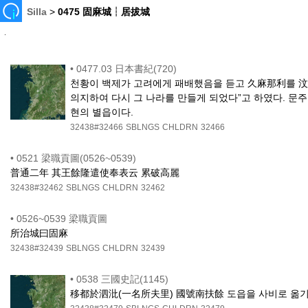
Silla
>
0475 固麻城┆居拔城
•
0477.03 日本書紀(720)
천황이 백제가 고려에게 패배했음을 듣고 久麻那利를 汶洲
의지하여 다시 그 나라를 만들게 되었다”고 하였다. 문
현의 별읍이다.
32438#32466
SBLNGS
CHLDRN
32466
•
0521 梁職貢圖(0526~0539)
普通二年 其王餘隆遣使奉表云 累破高麗
32438#32462
SBLNGS
CHLDRN
32462
•
0526~0539 梁職貢圖
所治城曰固麻
32438#32439
SBLNGS
CHLDRN
32439
•
0538 三國史記(1145)
移都於泗沘(一名所夫里) 國號南扶餘 도읍을 사비로 옮기