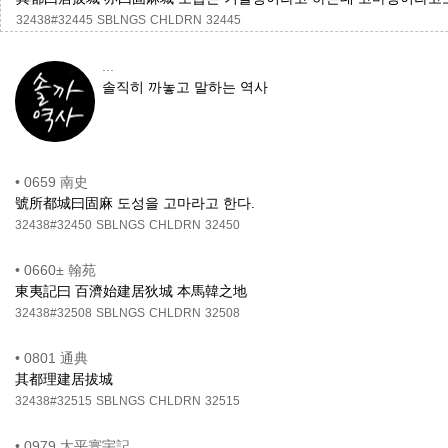
32438#32445
SBLNGS
CHLDRN
32445
...
솔직히 까놓고 말하는 역사
•
0659 南史
號所都城曰固麻 도성을 고마라고 한다.
32438#32450
SBLNGS
CHLDRN
32450
•
0660± 翰苑
東夷記曰 百濟始建居狄城 本馬韓之地
32438#32508
SBLNGS
CHLDRN
32508
•
0801 通典
其都理建居拔城
32438#32515
SBLNGS
CHLDRN
32515
•
0979 太平寰宇記