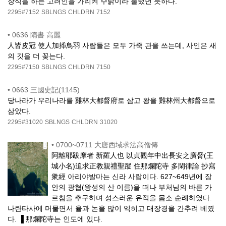
장식을 하는 고려인을 가리켜 수탉이라 불렀던 듯하다.
2295#7152
SBLNGS
CHLDRN
7152
•
0636 隋書 高麗
人皆皮冠 使人加揷鳥羽 사람들은 모두 가죽 관을 쓰는데, 사인은 새
의 깃을 더 꽂는다.
2295#7150
SBLNGS
CHLDRN
7150
•
0663 三國史記(1145)
당나라가 우리나라를 雞林大都督府로 삼고 왕을 雞林州大都督으로
삼았다.
2295#31020
SBLNGS
CHLDRN
31020
•
0700~0711 大唐西域求法高僧傳
阿離耶跋摩者 新羅人也 以貞觀年中出長安之廣脅(王
城小名)追求正教親禮聖蹤 住那爛陀寺 多閑律論 抄寫
衆經 아리야발마는 신라 사람이다. 627~649년에 장
안의 광협(왕성의 산 이름)을 떠나 부처님의 바른 가
르침을 추구하며 성스러운 유적을 몸소 순례하였다.
나란타사에 머물면서 율과 논을 많이 익히고 대장경을 간추려 베꼈
다. ▐ 那爛陀寺는 인도에 있다.