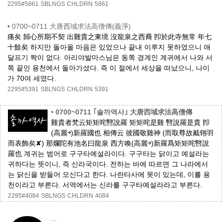
2295#5861
SBLNGS
CHLDRN
5861
•
0700~0711 大唐西域求法高僧傳(義淨)
痛矣 歸心所期不契 出雞貴之東境 沒龍泉之西裔 卽於此寺無常 年七
十餘矣 하지만 돌아올 마음은 있었으나 끝내 이루지 못하였으니 애
달프기 짝이 없다. 아리야발마스님은 동쪽 경계인 계귀에서 나와 서
쪽 끝인 용천에서 돌아가셨다. 즉 이 절에서 세상을 떠났으니, 나이
가 70여 세였다.
2295#5391
SBLNGS
CHLDRN
5391
•
0700~0711 ｢솔까역사｣ 大唐西域求法高僧傳
雞貴者梵云矩矩咤㗨說羅 矩矩咤是雞 㗨說羅是貴 卽
(高麗￫)新羅國也 相傳云 彼國敬雞神 (而取尊故戴翎羽
而表飾矣✘) 那爛陀有池名曰龍泉 西方喚(高麗￫)新羅爲矩矩咤㗨說
羅也 계귀는 범어로 구구타예설라이다. 구구타는 닭이고 예설라는
귀하다는 뜻이니, 즉 신라국이다. 전하는 바에 따르면 그 나라에서
는 닭신을 받들어 모신다고 한다. 나란타사에 못이 있는데, 이를 용
천이라고 부른다. 서역에서는 신라를 구구타예설라라고 부른다.
2295#4084
SBLNGS
CHLDRN
4084
...