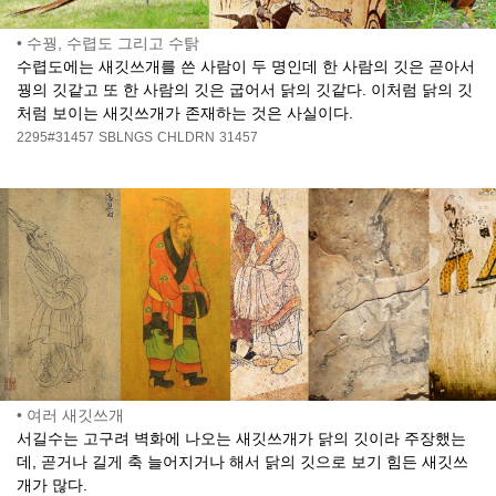
•
수꿩, 수렵도 그리고 수탉
수렵도에는 새깃쓰개를 쓴 사람이 두 명인데 한 사람의 깃은 곧아서
꿩의 깃같고 또 한 사람의 깃은 굽어서 닭의 깃같다. 이처럼 닭의 깃
처럼 보이는 새깃쓰개가 존재하는 것은 사실이다.
2295#31457
SBLNGS
CHLDRN
31457
•
여러 새깃쓰개
서길수는 고구려 벽화에 나오는 새깃쓰개가 닭의 깃이라 주장했는
데, 곧거나 길게 축 늘어지거나 해서 닭의 깃으로 보기 힘든 새깃쓰
개가 많다.