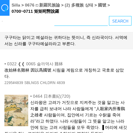
Silla
>
0676 ⏍ 新羅民族論
>
(2) 多種族 상태
>
國號
>
0700~0711 矩矩咤㗨說羅
구구타는 닭이고 예설라는 귀하다는 뜻이니, 즉 신라국이다. 서역에
서는 신라를 구구타예설라라고 부른다.
•
0322 ❰❰ 0065 솔까역사 雞林
改始林名雞林 因以爲國號 시림을 계림으로 개칭하고 국호로 삼았
다.
2295#4839
SBLNGS
CHLDRN
4839
•
0464 日本書紀(720)
신라왕은 고려가 거짓으로 지켜주는 것을 알고는 사
자를 급히 보내어 나라 사람들에게 “人殺家內所養鷄
之雄者 사람들이여, 집안에서 기르는 수탉을 죽여
라”라고 하였다. 나라 사람들이 그 뜻을 알고는 나라
안에 있는 고려 사람들을 모두 죽였다. ▐ 머리에 새깃