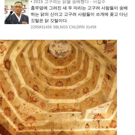
•
2015 고구려는 닭을 숭배했다 - 서길수
춤무덤에 그려진 새 두 마리는 고구려 사람들이 숭배
하는 닭의 신이고 고구려 사람들이 쓰개에 꽂고 다닌
깃털은 닭 깃털이다.
2295#31456
SBLNGS
CHLDRN
31456