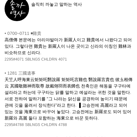
솔직히 까놓고 말하는 역사
•
0700~0711 ◾雞貴
高僧傳 본문에는 아리야발마가 新羅人이고 雞貴에서 나왔다고 되어
있다. 그렇다면 雞貴는 新羅人이 나온 곳이고 신라의 이칭인 雞林과
비슷하므로 신라다.
2295#4071
SBLNGS
CHLDRN
4071
•
1281 三國遺事
天笁人呼海東云矩矩吒䃜說羅 矩矩吒言雞也 䃜說羅言貴也 彼圡相傳
云 其國敬雞神而取尊 故戴翎羽而表餙也 천축인은 해동을 구구타예
설라라고 하는데 구구타는 닭를 말하고 예설라는 귀한 것을 말한다.
서로 전하여 말하기를 “그 나라는 닭신을 공경하여 높이기 때문에
관에 깃을 올려서 장식한다”라고 한다. ▐ 고승전에 高麗라고 되어
있는 것을 海東으로 바꾸어 놓았다. 고승전에는 新羅로도 되어 있어
新羅와 高麗 둘다 포함하는 海東으로 바꾼 듯하다.
2295#4788
SBLNGS
CHLDRN
4788