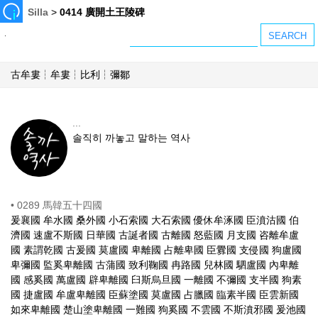
Silla
>
0414 廣開土王陵碑
古牟婁┆牟婁┆比利┆彌鄒
...
솔직히 까놓고 말하는 역사
•
0289 馬韓五十四國
爰襄國 牟水國 桑外國 小石索國 大石索國 優休牟涿國 臣濆沽國 伯
濟國 速盧不斯國 日華國 古誕者國 古離國 怒藍國 月支國 咨離牟盧
國 素謂乾國 古爰國 莫盧國 卑離國 占離卑國 臣釁國 支侵國 狗盧國
卑彌國 監奚卑離國 古蒲國 致利鞠國 冉路國 兒林國 駟盧國 內卑離
國 感奚國 萬盧國 辟卑離國 臼斯烏旦國 一離國 不彌國 支半國 狗素
國 捷盧國 牟盧卑離國 臣蘇塗國 莫盧國 占臘國 臨素半國 臣雲新國
如來卑離國 楚山塗卑離國 一難國 狗奚國 不雲國 不斯濆邪國 爰池國