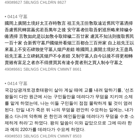
490#8627
SBLNGS
CHLDRN
8627
•
0414 守墓
國岡上廣開土境好太王存時敎言 祖王先王但敎取遠近舊民守墓洒掃
吾慮舊民轉當羸劣若吾萬年之後 安守墓者但取吾躬巡所略來韓穢令
備洒掃 言敎如此是以如敎令取韓穢二百廿家 慮其不知法則復取舊民
一百十家 合新舊守墓戶國烟卅看烟三百都合三百卅家 自上祖先王以
來墓上不安石碑致使守墓人烟戶差錯 唯國岡上廣開土境好太王盡爲
祖先王墓上立碑銘其烟戶不令差錯 又制守墓人自今以後不得更相轉
賣雖有富足之者亦不得擅買其有違令賣者刑之買人制令守墓之
490#8661
SBLNGS
CHLDRN
CMMNT
8661
•
0414 守墓
국강상광개토경호태왕이 살아 계실 때에 교를 내려 말하기를, ‘선조
왕들이 다만 원근에 사는 구민들만을 데려다가 무덤을 지키며 소제
를 맡게 하였는데, 나는 이들 구민들이 점점 몰락하게 될 것이 염려
된다. 만일 내가 죽은 뒤 나의 무덤을 편안히 수묘하는 일에는, 내가
몸소 다니며 약취해 온 한인과 예인들만을 데려다가 무덤을 수호·소
제하게 하라’고 하였다. 왕의 말씀이 이와 같았으므로 그에 따라 한
과 예의 220가를 데려다가 수묘케 하였다.
490#8503
SBLNGS
CHLDRN
CMMNT
8503