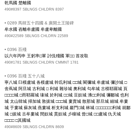
乾馬國 楚離國
490#8397
SBLNGS
CHLDRN
8397
•
0289 馬韓五十四國 & 廣開土王陵碑
牟水國 咨離牟盧國 牟盧卑離國
490#22589
SBLNGS
CHLDRN
22589
•
0396 百殘
以六年丙申 王躬率□軍 討伐殘國 軍□□ 首攻取
490#1781
SBLNGS
CHLDRN
CMMNT
1781
•
0396 百殘 五十八城
寧八城 臼模盧城 各模盧城 幹氐利城 □□城 閣彌城 牟盧城 彌沙城 □
舍蔦城 阿旦城 古利城 □ 利城 雜珍城 奧利城 勾牟城 古模耶羅城 頁
□□□□城 □而耶羅城 瑑城 於利城 □□城 豆奴城 沸□□利城 彌鄒城 也利
城 太山韓城 掃加城 敦拔城 □□□城 婁賣城 散那城 那旦城 細城 牟婁
城 于婁城 蘇灰城 燕婁城 析支利城 巖門□城 林城 □□□□□□□利城 就鄒
城 □拔城 古牟婁城 閏奴城 貫奴城 彡穰城 曾□城 □□盧城 仇天城
□□□□ □其國城
490#8609
SBLNGS
CHLDRN
8609