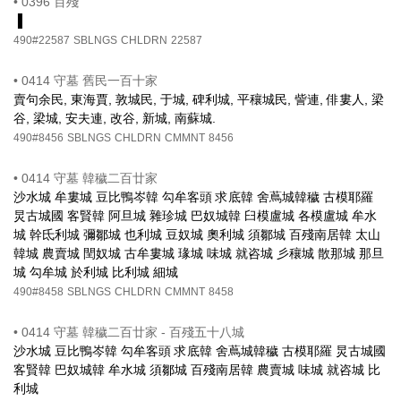
•
0396 百殘
▐
490#22587
SBLNGS
CHLDRN
22587
•
0414 守墓 舊民一百十家
賣句余民, 東海賈, 敦城民, 于城, 碑利城, 平穰城民, 訾連, 俳婁人, 梁
谷, 梁城, 安夫連, 改谷, 新城, 南蘇城.
490#8456
SBLNGS
CHLDRN
CMMNT
8456
•
0414 守墓 韓穢二百廿家
沙水城 牟婁城 豆比鴨岑韓 勾牟客頭 求底韓 舍蔦城韓穢 古模耶羅
炅古城國 客賢韓 阿旦城 雜珍城 巴奴城韓 臼模盧城 各模盧城 牟水
城 幹氐利城 彌鄒城 也利城 豆奴城 奧利城 須鄒城 百殘南居韓 太山
韓城 農賣城 閏奴城 古牟婁城 瑑城 味城 就咨城 彡穰城 散那城 那旦
城 勾牟城 於利城 比利城 細城
490#8458
SBLNGS
CHLDRN
CMMNT
8458
•
0414 守墓 韓穢二百廿家 - 百殘五十八城
沙水城 豆比鴨岑韓 勾牟客頭 求底韓 舍蔦城韓穢 古模耶羅 炅古城國
客賢韓 巴奴城韓 牟水城 須鄒城 百殘南居韓 農賣城 味城 就咨城 比
利城