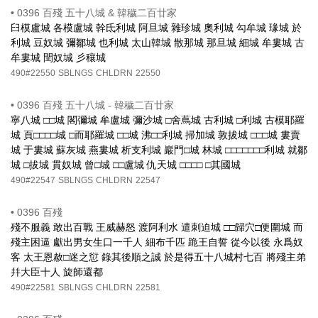
•
0396 百殘 五十八城 & 韓穢二百廿家
臼模盧城 各模盧城 幹氐利城 阿旦城 雜珍城 奧利城 勾牟城 瑑城 於
利城 豆奴城 彌鄒城 也利城 太山韓城 散那城 那旦城 細城 牟婁城 古
牟婁城 閏奴城 彡穰城
490#22550
SBLNGS
CHLDRN
22550
•
0396 百殘 五十八城 - 韓穢二百廿家
寧八城 □□城 閣彌城 牟盧城 彌沙城 □舍蔦城 古利城 □利城 古模耶羅
城 頁□□□□城 □而耶羅城 □□城 沸□□利城 掃加城 敦拔城 □□□城 婁賣
城 于婁城 蘇灰城 燕婁城 析支利城 巖門□城 林城 □□□□□□□利城 就鄒
城 □拔城 貫奴城 曾□城 □□盧城 仇天城 □□□□ □其國城
490#22547
SBLNGS
CHLDRN
22547
•
0396 百殘
殘不服義 敢出百戰 王威赫怒 渡阿利水 遣刺迫城 □□歸穴□便圍城 而
殘主困逼 獻出男女生口一千人 細布千匹 跪王自誓 從今以後 永爲奴
客 太王恩赦□迷之愆 錄其後順之誠 於是得五十八城村七百 將殘主弟
幷大臣十人 旋師還都
490#22581
SBLNGS
CHLDRN
22581