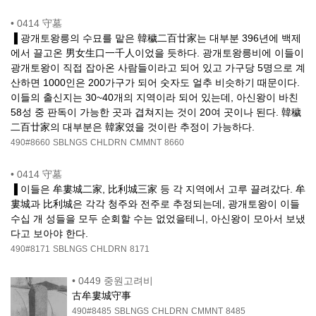
•
0414 守墓
▐ 광개토왕릉의 수묘를 맡은 韓穢二百廿家는 대부분 396년에 백제
에서 끌고온 男女生口一千人이었을 듯하다. 광개토왕릉비에 이들이
광개토왕이 직접 잡아온 사람들이라고 되어 있고 가구당 5명으로 계
산하면 1000인은 200가구가 되어 숫자도 얼추 비슷하기 때문이다.
이들의 출신지는 30~40개의 지역이라 되어 있는데, 아신왕이 바친
58성 중 판독이 가능한 곳과 겹쳐지는 것이 20여 곳이나 된다. 韓穢
二百廿家의 대부분은 韓家였을 것이란 추정이 가능하다.
490#8660
SBLNGS
CHLDRN
CMMNT
8660
•
0414 守墓
▐ 이들은 牟婁城二家, 比利城三家 등 각 지역에서 고루 끌려갔다. 牟
婁城과 比利城은 각각 청주와 전주로 추정되는데, 광개토왕이 이들
수십 개 성들을 모두 순회할 수는 없었을테니, 아신왕이 모아서 보냈
다고 보아야 한다.
490#8171
SBLNGS
CHLDRN
8171
•
0449 중원고려비
古牟婁城守事
490#8485
SBLNGS
CHLDRN
CMMNT
8485