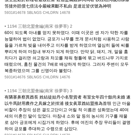
笞撻外賠償七倍法令嚴峻果斷不私由 是達近皆伏號為神明
5931#14678
SBLNGS
CHLDRN
14678
•
1194 三朝北盟會編(南宋 徐夢莘) 2
60이 되도록 아내를 얻지 못하였다. 이때 이곳은 센 자가 약한 자를
능멸하여 법이 없었다. 긍포가 나무를 쪼개 문서처럼 사용하고 사람
들을 가르쳐 빚을 내어주고 이자를 받게 하였으며 열심히 들에 씨를
뿌리게 하여 마침내 부자가 되게 하였다. 만약 닭, 돼지, 개, 말을 훔
치다가 걸리면 쇠고랑과 차꼬를 채워 형틀에 묶고 버드나무 가지로
때렸으며, 훔친 물건의 7배로 배상하게 하였다. 그러자 주변이 모두
복종하였으며 그를 신명이라 불렀다.
5931#14676
SBLNGS
CHLDRN
14676
•
1194 三朝北盟會編(南宋 徐夢莘) 3
有隣寨鼻察異酋長 姓結徒姑丹小名聖貨者 有室女年四十餘尚未婚 遂
以牛馬財用農作之具嫁之於掯浦 後女眞眾酋結盟推為首領 인근 마을
비찰이 추장의 성은 결도고단이고 어릴 적 이름은 성화였는데 40여
세의 미혼인 딸이 있었다. 마침내 소와 말 등의 농사의 기구를 재물
로 삼아 긍포에게 시집가게 하였다. 후에 여진의 추장 무리들이 결맹
하여 긍포를 추대하고 수령으로 삼았다.