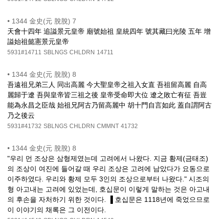
•
1344 金史(元 脫脫) 7
天會十四年 追謚景元皇帝 廟號始祖 皇統四年 號其藏曰光陵 五年 增
謚始祖懿憲景元皇帝
5931#14711
SBLNGS
CHLDRN
14711
•
1344 金史(元 脫脫) 8
吾遠祖兄弟三人 同出高麗 今大聖皇帝之祖入女直 吾祖留高麗 自高
麗歸于遼 吾與皇帝皆三祖之後 皇帝受命即大位 遼之敗亡有征 吾豈
能為永昌之臣哉 始祖兄阿古乃留高麗中 胡十門自言如此 蓋自謂阿古
乃之後云
5931#41732
SBLNGS
CHLDRN
CMMNT
41732
•
1344 金史(元 脫脫) 8
"우리 먼 조상은 삼형제였는데 고려에서 나왔다. 지금 황제(금태조)
의 조상이 여진에 들어갈 때 우리 조상은 고려에 남았다가 요동으로
이주하였다. 우리와 황제 모두 3인의 조상으로부터 나왔다." 시조의
형 아고내는 고려에 있었는데, 호십문이 이렇게 말하는 것은 아고내
의 후손을 자처하기 위한 것이다. ▐ 호십문은 1118년에 죽었으므로
이 이야기의 채록은 그 이전이다.