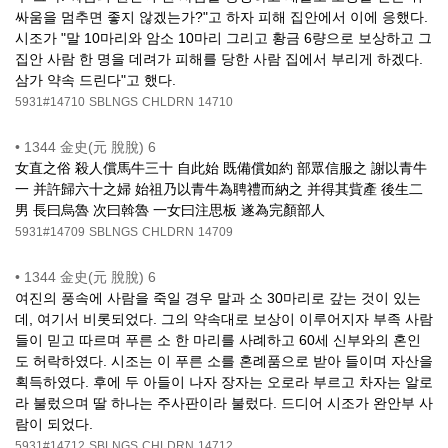
싸움을 멈추면 좋지 않겠는가?"고 하자 피해 집안에서 이에 응했다.
시조가 "말 10마리와 암소 10마리 그리고 황금 6량으로 보상하고 그
집안 사람 한 명을 데려가 피해를 당한 사람 집에서 부리게 하겠다.
삼가 약속 드린다"고 했다.
5931#14710
SBLNGS
CHLDRN
14710
•
1344 金史(元 脫脫) 6
女直之俗 殺人償馬牛三十 自此始 既備償如約 部眾信服之 謝以青牛
一 并許歸六十之婦 始祖乃以青牛為聘禮而納之 并得其貲產 後生二
男 長曰烏魯 次曰斡魯 一女曰注思板 遂為完顏部人
5931#14709
SBLNGS
CHLDRN
14709
•
1344 金史(元 脫脫) 6
여진의 풍속에 사람을 죽일 경우 말과 소 30마리로 갚는 것이 있는
데, 여기서 비롯되었다. 그의 약속대로 보상이 이루어지자 부족 사람
들이 믿고 따르며 푸른 소 한 마리를 사례하고 60세 신부와의 혼인
도 허락하였다. 시조는 이 푸른 소를 혼례품으로 받아 들이며 자산을
획득하였다. 후에 두 아들이 나자 장자는 오로라 부르고 차자는 알로
라 불렀으며 딸 하나는 주사판이라 불렀다. 드디어 시조가 완안부 사
람이 되었다.
5931#14712
SBLNGS
CHLDRN
14712