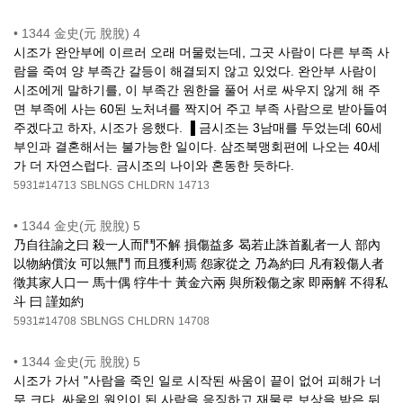
•
1344 金史(元 脫脫) 4
시조가 완안부에 이르러 오래 머물렀는데, 그곳 사람이 다른 부족 사
람을 죽여 양 부족간 갈등이 해결되지 않고 있었다. 완안부 사람이
시조에게 말하기를, 이 부족간 원한을 풀어 서로 싸우지 않게 해 주
면 부족에 사는 60된 노처녀를 짝지어 주고 부족 사람으로 받아들여
주겠다고 하자, 시조가 응했다. ▐ 금시조는 3남매를 두었는데 60세
부인과 결혼해서는 불가능한 일이다. 삼조북맹회편에 나오는 40세
가 더 자연스럽다. 금시조의 나이와 혼동한 듯하다.
5931#14713
SBLNGS
CHLDRN
14713
•
1344 金史(元 脫脫) 5
乃自往諭之曰 殺一人而鬥不解 損傷益多 曷若止誅首亂者一人 部內
以物納償汝 可以無鬥 而且獲利焉 怨家從之 乃為約曰 凡有殺傷人者
徵其家人口一 馬十偶 牸牛十 黃金六兩 與所殺傷之家 即兩解 不得私
斗 曰 謹如約
5931#14708
SBLNGS
CHLDRN
14708
•
1344 金史(元 脫脫) 5
시조가 가서 "사람을 죽인 일로 시작된 싸움이 끝이 없어 피해가 너
무 크다. 싸움의 원인이 된 사람을 응징하고 재물로 보상을 받은 뒤