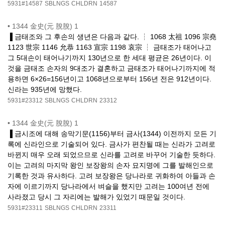
5931#14587
SBLNGS
CHLDRN
14587
•
1344 金史(元 脫脫) 1
▐ 금태조와 그 후손의 생년은 다음과 같다. ┆ 1068 太祖 1096 宗堯
1123 世宗 1146 允恭 1163 宣宗 1198 哀宗 ┆ 금태조가 태어나고
그 5대손이 태어나기까지 130년으로 한 세대 평균은 26년이다. 이
것을 금태조 손자의 9대조가 결혼하고 금태조가 태어나기까지에 적
용하면 6×26=156년이고 1068년으로부터 156년 전은 912년이다.
신라는 935년에 망했다.
5931#23312
SBLNGS
CHLDRN
23312
•
1344 金史(元 脫脫) 1
▐ 금시조에 대해 송막기문(1156)부터 금사(1344) 이전까지 모든 기
록에 신라인으로 기술되어 있다. 금사가 편찬될 때는 신라가 고려로
바뀐지 매우 오래 되었으므로 신라를 고려로 바꾸어 기술한 듯하다.
이는 고려의 마지막 왕인 보장왕의 손자 묘지명에 그를 발해인으로
기록한 것과 유사하다. 고려 보장왕은 당나라로 귀화하여 아들과 손
자에 이르기까지 당나라에서 벼슬을 했지만 고려는 100여년 전에
사라졌고 당시 그 자리에는 발해가 있었기 때문일 것이다.
5931#23311
SBLNGS
CHLDRN
23311