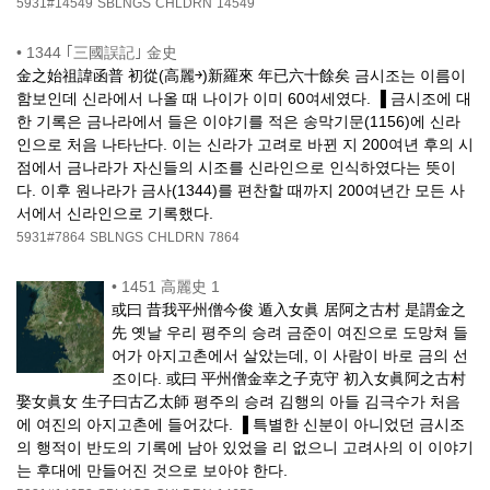
5931#14549
SBLNGS
CHLDRN
14549
•
1344 ｢三國誤記｣ 金史
金之始祖諱函普 初從(高麗￫)新羅來 年已六十餘矣 금시조는 이름이
함보인데 신라에서 나올 때 나이가 이미 60여세였다. ▐ 금시조에 대
한 기록은 금나라에서 들은 이야기를 적은 송막기문(1156)에 신라
인으로 처음 나타난다. 이는 신라가 고려로 바뀐 지 200여년 후의 시
점에서 금나라가 자신들의 시조를 신라인으로 인식하였다는 뜻이
다. 이후 원나라가 금사(1344)를 편찬할 때까지 200여년간 모든 사
서에서 신라인으로 기록했다.
5931#7864
SBLNGS
CHLDRN
7864
•
1451 高麗史 1
或曰 昔我平州僧今俊 遁入女眞 居阿之古村 是謂金之
先 옛날 우리 평주의 승려 금준이 여진으로 도망쳐 들
어가 아지고촌에서 살았는데, 이 사람이 바로 금의 선
조이다. 或曰 平州僧金幸之子克守 初入女眞阿之古村
娶女眞女 生子曰古乙太師 평주의 승려 김행의 아들 김극수가 처음
에 여진의 아지고촌에 들어갔다. ▐ 특별한 신분이 아니었던 금시조
의 행적이 반도의 기록에 남아 있었을 리 없으니 고려사의 이 이야기
는 후대에 만들어진 것으로 보아야 한다.