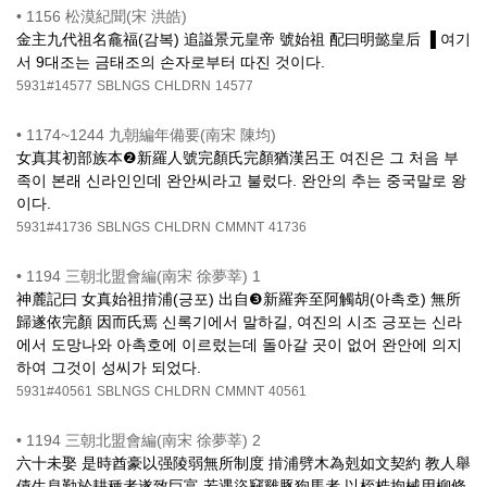
•
1156 松漠紀聞(宋 洪皓)
金主九代祖名龕福(감복) 追謚景元皇帝 號始祖 配曰明懿皇后 ▐ 여기
서 9대조는 금태조의 손자로부터 따진 것이다.
5931#14577
SBLNGS
CHLDRN
14577
•
1174~1244 九朝編年備要(南宋 陳均)
女真其初部族本❷新羅人號完顏氏完顏猶漢呂王 여진은 그 처음 부
족이 본래 신라인인데 완안씨라고 불렀다. 완안의 추는 중국말로 왕
이다.
5931#41736
SBLNGS
CHLDRN
CMMNT
41736
•
1194 三朝北盟會編(南宋 徐夢莘) 1
神麓記曰 女真始祖掯浦(긍포) 出自❸新羅奔至阿觸胡(아촉호) 無所
歸遂依完顏 因而氏焉 신록기에서 말하길, 여진의 시조 긍포는 신라
에서 도망나와 아촉호에 이르렀는데 돌아갈 곳이 없어 완안에 의지
하여 그것이 성씨가 되었다.
5931#40561
SBLNGS
CHLDRN
CMMNT
40561
•
1194 三朝北盟會編(南宋 徐夢莘) 2
六十未娶 是時酋豪以强陵弱無所制度 掯浦劈木為剋如文契約 教人舉
債生息勤於耕種者遂致巨富 若遇盜竊雞豚狗馬者 以桎梏拘械用柳條