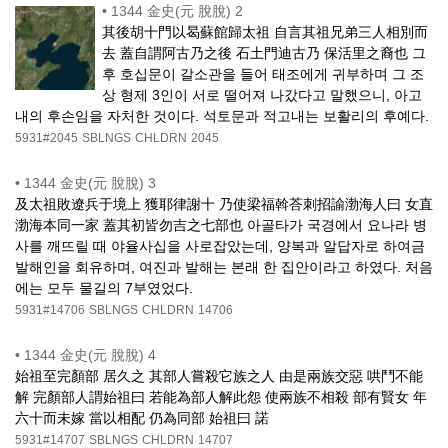
•
1344 金史(元 脫脫) 2
其後胡十門以曷蘇館歸太祖 自言其祖兄弟三人相別而
去 蓋自謂阿古乃之後 石土門迪古乃 保活里之裔也 그
후 호십문이 갈소관을 들어 태조에게 귀부하며 그 조
상 형제 3인이 서로 떨어져 나갔다고 말했으니, 아고
내의 후손임을 자처한 것이다. 석토문과 적고내는 보활리의 후예다.
5931#2045
SBLNGS
CHLDRN
2045
•
1344 金史(元 脫脫) 3
及太祖敗遼兵于境上 獲耶律謝十 乃使梁福斡荅刺招諭渤海人曰 女直
渤海本同一家 蓋其初皆勿吉之七部也 아골타가 국경에서 요나라 병
사를 깨뜨릴 때 야율사십을 사로잡았는데, 양복과 알답자로 하여금
발해인을 회유하며, 여진과 발해는 본래 한 집안이라고 하였다. 처음
에는 모두 물길의 7부였었다.
5931#14706
SBLNGS
CHLDRN
14706
•
1344 金史(元 脫脫) 4
始祖至完顏部 居久之 其部人嘗殺它族之人 由是兩族交惡 哄鬥不能
解 完顏部人謂始祖曰 若能為部人解此怨 使兩族不相殺 部有賢女 年
六十而未嫁 當以相配 仍為同部 始祖曰 諾
5931#14707
SBLNGS
CHLDRN
14707