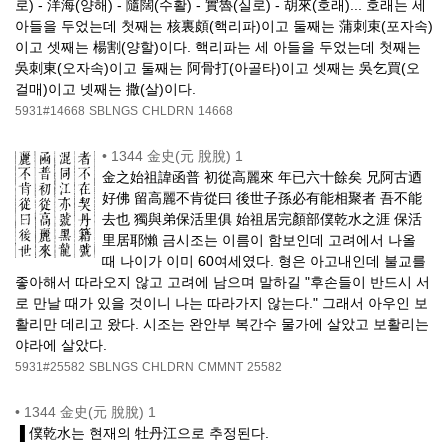
로) - 洋海(양해) - 隨闊(수활) - 實魯(실로) - 胡來(호래)... 호래는 세
아들을 두었는데 첫째는 核裏頗(핵리파)이고 둘째는 蒲刺束(포자속)
이고 셋째는 楊割(양할)이다. 핵리파는 세 아들을 두었는데 첫째는
吳刺東(오자속)이고 둘째는 阿骨打(아골타)이고 셋째는 吳乞買(오
걸매)이고 넷째는 撒(살)이다.
5931#14668
SBLNGS
CHLDRN
14668
•
1344 金史(元 脫脫) 1
金之始祖諱函普 初從高麗來 年已六十餘矣 兄阿古迺
好佛 留高麗不肯從曰 後世子孫必有能相聚者 吾不能
去也 獨與弟保活里俱 始祖居完顏部僕乾水之涯 保活
里居耶懶 금시조는 이름이 함보인데 고려에서 나올
때 나이가 이미 60여세였다. 형은 아고내인데 불교를
좋아해서 따라오지 않고 고려에 남으며 말하길 "후손들이 반드시 서
로 만날 때가 있을 것이니 나는 따라가지 않는다." 그래서 아우인 보
활리만 데리고 왔다. 시조는 완안부 복간수 물가에 살았고 보활리는
야라에 살았다.
5931#25582
SBLNGS
CHLDRN
CMMNT
25582
•
1344 金史(元 脫脫) 1
▐ 僕乾水는 현재의 牡丹江으로 추정된다.