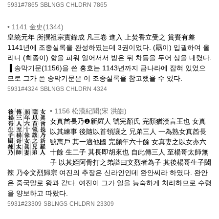
5931#7865
SBLNGS
CHLDRN
7865
•
1141 金史(1344)
皇統元年 所撰祖宗實錄成 凡三卷 進入 上焚香立受之 賞賚有差
1141년에 조종실록을 완성하였는데 3권이었다. (勗이) 입궐하여 올
리니 (희종이) 향을 피워 일어서서 받은 뒤 차등을 두어 상을 내렸다.
▐ 송막기문(1156)을 쓴 홍호는 1143년까지 금나라에 잡혀 있었으
므로 그가 쓴 송막기문은 이 조종실록을 참고했을 수 있다.
5931#4324
SBLNGS
CHLDRN
4324
•
1156 松漠紀聞(宋 洪皓)
女真酋長乃❶新羅人 號完顏氏 完顏猶漢言王也 女真
以其練事 後隨以首領讓之 兄弟三人 一為熟女真酋長
號萬戶 其一適他國 完顏年六十餘 女真妻之以女亦六
十餘 生二子 其長即胡來也 自此傳三人 至楊哥太師無
子 以其姪阿骨打之弟謚曰文烈者為子 其後楊哥生子闥
辣 乃令文烈歸宗 여진의 추장은 신라인인데 완안씨라 하였다. 완안
은 중국말로 왕과 같다. 여진이 그가 일을 능숙하게 처리하므로 수령
을 양보하고 따랐다.
5931#23309
SBLNGS
CHLDRN
23309