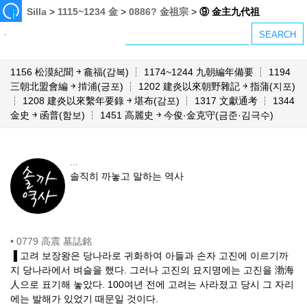
Silla
>
1115~1234 金
>
0886? 金祖宗
>
⑨ 金主九代祖
1156 松漠紀聞 ￫ 龕福(감복) ┆ 1174~1244 九朝編年備要 ┆ 1194
三朝北盟會編 ￫ 掯浦(긍포) ┆ 1202 建炎以來朝野雜記 ￫ 指蒲(지포)
┆ 1208 建炎以來繫年要錄 ￫ 堪布(감포) ┆ 1317 文獻通考 ┆ 1344
金史 ￫ 函普(함보) ┆ 1451 高麗史 ￫ 今俊·金克守(금준·김극수)
...
솔직히 까놓고 말하는 역사
•
0779 高震 墓誌銘
▐ 고려 보장왕은 당나라로 귀화하여 아들과 손자 고진에 이르기까
지 당나라에서 벼슬을 했다. 그러나 고진의 묘지명에는 고진을 渤海
人으로 표기해 놓았다. 100여년 전에 고려는 사라졌고 당시 그 자리
에는 발해가 있었기 때문일 것이다.