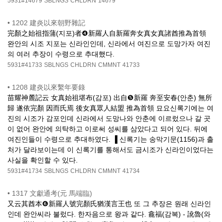
5931#14679
SBLNGS
CHLDRN
14679
•
1202 建炎以來朝野雜記
完顏之始祖指蒲(지포)者❹新羅人自新羅奔女真女真諸酋推為首領
완안의 시조 지포는 신라인인데, 신라에서 여진으로 도망가자 여진
의 여러 추장이 수령으로 추대했다.
5931#41733
SBLNGS
CHLDRN
CMMNT
41733
•
1208 建炎以來繫年要錄
苗耀神麓記云 女真始祖堪布(감포) 出自❺新羅 奔至安春(안춘) 無所
歸 遂依完顏 因而氏焉 後女真眾人結盟 推為首領 묘요신록기에는 여
진의 시조가 감포인데 신라에서 도망나와 안춘에 이르렀으나 갈 곳
이 없어 완안에 의탁하고 이로써 성씨를 삼았다고 되어 있다. 뒤에
여진인들이 수령으로 추대하였다. ▐ 신록기는 송막기문(1156)과 출
처가 달라보이는데 이 신록기를 통해서도 금시조가 신라인이었다는
사실을 확인할 수 있다.
5931#41734
SBLNGS
CHLDRN
CMMNT
41734
•
1317 文獻通考(元 馬端臨)
又云其酋本❻新羅人號完顏氏猶漢言王也 또 그 추장은 원래 신라인
인데 완안씨라 불렀다. 한자음으로 왕과 같다. 龕福(감복) - 訛魯(와