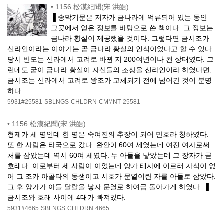
•
1156 松漠紀聞(宋 洪皓)
▐ 송막기문은 저자가 금나라에 억류되어 있는 동안
그곳에서 얻은 정보를 바탕으로 쓴 책이다. 그 정보는
금나라 황실이 제공했을 것이다. 그렇다면 금시조가
신라인이라는 이야기는 곧 금나라 황실의 인식이었다고 할 수 있다.
당시 반도는 신라에서 고려로 바뀐 지 200여년이나 된 상태였다. 그
런데도 굳이 금나라 황실이 자신들의 조상을 신라인이라 하였다면,
금시조는 신라에서 고려로 왕조가 교체되기 전에 넘어간 것이 분명
하다.
5931#25581
SBLNGS
CHLDRN
CMMNT
25581
•
1156 松漠紀聞(宋 洪皓)
형제가 세 명인데 한 명은 숙여진의 추장이 되어 만호라 칭하였다.
또 한 사람은 타국으로 갔다. 완안이 60여 세였는데 여진 여자로써
처를 삼았는데 역시 60여 세였다. 두 아들을 낳았는데 그 장자가 곧
호래다. 이로부터 세 사람이 이었는데 양가 태사에 이르러 자식이 없
어 그 조카 아골타의 동생이고 시호가 문열이란 자를 아들로 삼았다.
그 후 양가가 아들 달랄을 낳자 문열로 하여금 돌아가게 하였다. ▐
금시조와 호래 사이에 4대가 빠져있다.
5931#4665
SBLNGS
CHLDRN
4665