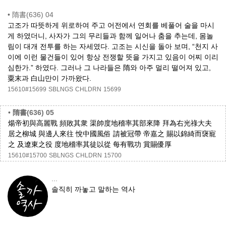
•
隋書(636) 04
고조가 따뜻하게 위로하여 주고 어전에서 연회를 베풀어 술을 마시
게 하였더니, 사자가 그의 무리들과 함께 일어나 춤을 추는데, 몸놀
림이 대개 전투를 하는 자세였다. 고조는 시신을 돌아 보며, “천지 사
이에 이런 물건들이 있어 항상 전쟁할 뜻을 가지고 있음이 어찌 이리
심한가.” 하였다. 그러나 그 나라들은 隋와 아주 멀리 떨어져 있고,
粟末과 白山만이 가까왔다.
15610#15699
SBLNGS
CHLDRN
15699
•
隋書(636) 05
煬帝初與高麗戰 頻敗其衆 渠帥度地稽率其部來降 拜為右光祿大夫
居之柳城 與邊人來往 悅中國風俗 請被冠帶 帝嘉之 賜以錦綺而襃寵
之 及遼東之役 度地稽率其徒以從 每有戰功 賞賜優厚
15610#15700
SBLNGS
CHLDRN
15700
...
솔직히 까놓고 말하는 역사