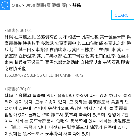
Silla
>
0636 隋書(唐 魏徵 等)
>
靺鞨
•
隋書(636) 01
靺鞨 在高麗之北 邑落俱有酋長 不相總一 凡有七種 其一號粟末部 與
高麗相接 勝兵數千 多驍武 每寇高麗中 其二曰伯咄部 在粟末之北 勝
兵七千 其三曰安車骨部 在伯咄東北 其四曰拂涅部 在伯咄東 其五曰
號室部 在拂涅東 其六曰黑水部 在安車骨西北 其七曰白山部 在粟末
東南 勝兵並不過三千 而黑水部尤為勁健 自拂涅以東 矢皆石鏃 即古
之肅慎氏也
15610#4672
SBLNGS
CHLDRN
CMMNT
4672
•
隋書(636) 01
靺鞨은 高麗의 북쪽에 있다. 읍락마다 추장이 따로 있어 하나로 통일
되어 있지 않다. 모두 7 종이 있다. 그 첫째는 粟末部로서 高麗와 인
접하여 있는데, 정병이 수천명으로 용감한 병사가 많아, 늘 高麗를
침입하였다. 둘째는 伯咄部로서 粟末의 북쪽에 있으며, 정병이 7천
이다. 세째는 安車骨部로서 伯咄의 동북쪽에 있다. 네째는 拂涅部로
서 伯咄의 동쪽에 있다. 다섯째는 號室部로서 拂涅의 동쪽에 있다.
여섯째는 黑水部로서 安車骨의 서북쪽에 있다.