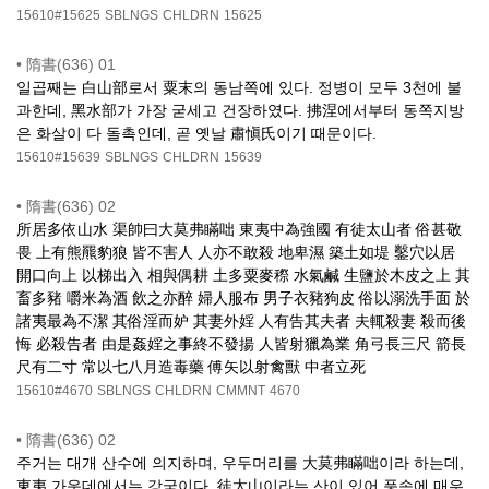
15610#15625
SBLNGS
CHLDRN
15625
•
隋書(636) 01
일곱째는 白山部로서 粟末의 동남쪽에 있다. 정병이 모두 3천에 불
과한데, 黑水部가 가장 굳세고 건장하였다. 拂涅에서부터 동쪽지방
은 화살이 다 돌촉인데, 곧 옛날 肅愼氏이기 때문이다.
15610#15639
SBLNGS
CHLDRN
15639
•
隋書(636) 02
所居多依山水 渠帥曰大莫弗瞞咄 東夷中為強國 有徒太山者 俗甚敬
畏 上有熊羆豹狼 皆不害人 人亦不敢殺 地卑濕 築土如堤 鑿穴以居
開口向上 以梯出入 相與偶耕 土多粟麥穄 水氣鹹 生鹽於木皮之上 其
畜多豬 嚼米為酒 飲之亦醉 婦人服布 男子衣豬狗皮 俗以溺洗手面 於
諸夷最為不潔 其俗淫而妒 其妻外婬 人有告其夫者 夫輒殺妻 殺而後
悔 必殺告者 由是姦婬之事終不發揚 人皆射獵為業 角弓長三尺 箭長
尺有二寸 常以七八月造毒藥 傅矢以射禽獸 中者立死
15610#4670
SBLNGS
CHLDRN
CMMNT
4670
•
隋書(636) 02
주거는 대개 산수에 의지하며, 우두머리를 大莫弗瞞咄이라 하는데,
東夷 가운데에서는 강국이다. 徒太山이라는 산이 있어 풍속에 매우