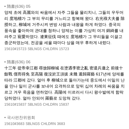
•
隋書(636) 05
양제 초에 高麗와의 싸움에서 자주 그들을 물리치니, 그들의 우두머
리 度地稽가 그 부의 무리를 거느리고 항복해 왔다. 右光祿大夫를 除
授하고, 柳城에 거주시켜 변방 사람과 내왕을 하게 하였다. 중국의
풍속을 좋아하여 관대를 청하니 양제는 이를 가상히 여겨 錦綺를 내
려주고 寵愛하였다. 遼東征伐 때에도 度地稽가 그 무리들을 이끌고
종군하였는데, 전공을 세울 때마다 상을 매우 후하게 내렸다.
15610#15723
SBLNGS
CHLDRN
15723
•
隋書(636) 06
十三年 從帝幸江都 尋放歸柳城 在塗遇李密之亂 密遣兵邀之 前後十
餘戰 僅而得免 至高陽 復沒於王須拔 未幾 遁歸羅藝 617년에 양제를
따라 江都에 갔다. 얼마 후 柳城으로 돌아가는데 중도에서 이밀의 난
을 만나 밀이 군사를 보내어 요격하므로 앞뒤 십여 차례의 싸움을 치
르고 겨우 죽음을 면하였다. 高陽에 이르러서 다시 왕수발에게 함락
당하였다. 얼마 안되어 羅藝로 도망쳐 갔다.
15610#15837
SBLNGS
CHLDRN
15837
•
국사편찬위원회
15610#3683
SBLNGS
CHLDRN
3683