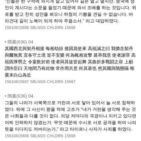
“신들은 한 구석에 외지게 살고 있어서 길은 멀고 멀지만, 중국에 성
인이 계시다는 소문을 들었기 때문에 와서 조배를 하는 것입니다. 위
로를 받고 친히 성안을 뵈오니 하청의 기쁨을 견딜 수 없습니다. 바
라건대 길이 노복이 되게 하여 주옵소서.” 라고 대답하였다.
15610#15696
SBLNGS
CHLDRN
15696
•
隋書(636) 04
其國西北與契丹相接 每相劫掠 後因其使來 高祖誡之曰 我憐念契丹
與爾無異 宜各守土境 豈不安樂 何為輒相攻擊 甚乖我意 使者謝罪 高
祖因厚勞之 令宴飲於前 使者與其徒皆起舞 其曲折多戰鬪之容 上顧
謂侍臣曰 天地間乃有此物 常作用兵意 何其甚也 然其國與隋懸隔 唯
粟末白山為近
15610#15697
SBLNGS
CHLDRN
15697
•
隋書(636) 04
그들의 나라가 서북쪽으로 거란과 서로 닿아 있어서 늘 서로 침략하
였다. 뒤에 그 사신이 왔을 적에 고조가 “내가 거란을 생각해 주는 것
은 너희들과 다를 것이 없다. 의당 저마다의 국경이나 지키고 있다면
어찌 안락하지 않겠는가. 무엇 때문에 수시로 서로 공격을 하여 나의
뜻을 이다지도 저버리는가,” 라고 타이르니 사자가 사죄를 하였다.
15610#15698
SBLNGS
CHLDRN
15698