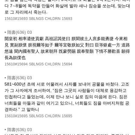
다 7∼8월에 독약을 만들어 화살에 발라 새나 짐승을 쏘는데, 맞는대
로 그 자리에서 죽는다.
15610#15693
SBLNGS
CHLDRN
15693
•
隋書(636) 03
開皇初 相率遣使貢獻 高祖詔其使曰 朕聞彼土人庶多能勇捷 今來相
見 實副朕懷 朕視爾等如子 爾等宜敬朕如父 對曰 臣等僻處一方 道路
悠遠 聞內國有聖人 故來朝拜 旣蒙勞賜 親奉聖顏 下情不勝歡喜 願得
長為奴僕也
15610#15694
SBLNGS
CHLDRN
15694
•
隋書(636) 03
581~600년 초에 서로 어울려서 사자를 보내어 공물을 바쳤다. 고조
가 그 사자에게 조서하여, “짐은 그곳의 사람들이 대체로 용감하고
민첩하다고 들었는데, 이제 만나 보니 실로 짐의 마음에 든다. 짐은
너희들을 아들과 같이 여기고 있으니, 너희들도 짐을 아버지처럼 공
경하라.” 고 말하니
15610#15695
SBLNGS
CHLDRN
15695
•
隋書(636) 03