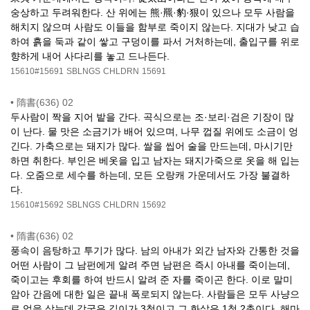
숭상하고 두려워한다. 산 위에는 熊·羆·豹·狠이 있으나 모두 사람을
해치지 않으며 사람도 이들을 함부로 죽이지 않는다. 지대가 낮고 습
하여 흙을 둑과 같이 쌓고 구덩이를 파서 거처하는데, 출입구를 위로
향하게 내어 사다리를 놓고 드나든다.
15610#15691
SBLNGS
CHLDRN
15691
•
隋書(636) 02
두사람이 짝을 지어 밭을 간다. 곡식으로는 조·보리·검은 기장이 많
이 난다. 물 맛은 소금기가 배어 있으며, 나무 껍질 위에도 소금이 엉
긴다. 가축으로는 돼지가 많다. 쌀을 씹어 술을 만드는데, 마시기만
하면 취한다. 부인은 베옷을 입고 남자는 돼지가죽으로 옷을 해 입는
다. 오줌으로 세수를 하는데, 모든 오랑캐 가운데서도 가장 불결하
다.
15610#15692
SBLNGS
CHLDRN
15692
•
隋書(636) 02
풍속이 음탕하고 투기가 많다. 남의 아내가 외간 남자와 간통한 것을
어떤 사람이 그 남펀에게 알려 주면 남편은 즉시 아내를 죽이는데,
죽이고는 후회를 하여 반드시 알려 준 자를 죽이곤 한다. 이로 말미
암아 간음에 대한 일은 끝내 폭로되지 않는다. 사람들은 모두 사냥으
로 업을 삼는데 각궁은 길이가 3척이고 그 화살은 1척 2촌이다. 해마