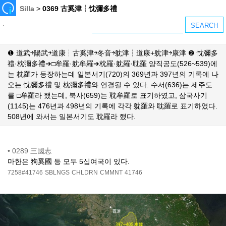
Silla
>
0369 古奚津┆忱彌多禮
❶ 道武￫陽武￫道康┆古奚津￫冬音￫躭津┆道康+躭津￫康津 ❷ 忱彌多
禮·枕彌多禮➔□牟羅·躭牟羅➔枕羅·躭羅·耽羅 양직공도(526~539)에
는 枕羅가 등장하는데 일본서기(720)의 369년과 397년의 기록에 나
오는 忱彌多禮 및 枕彌多禮와 연결될 수 있다. 수서(636)는 제주도
를 □牟羅라 했는데, 북사(659)는 耽牟羅로 표기하였고, 삼국사기
(1145)는 476년과 498년의 기록에 각각 躭羅와 耽羅로 표기하였다.
508년에 와서는 일본서기도 耽羅라 했다.
•
0289 三國志
마한은 狗奚國 등 모두 5십여국이 있다.
7258#41746
SBLNGS
CHLDRN
CMMNT
41746