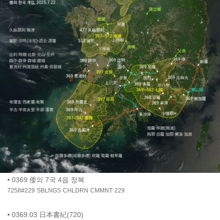
•
0369 倭의 7국 4읍 정복
7258#229
SBLNGS
CHLDRN
CMMNT
229
•
0369.03 日本書紀(720)