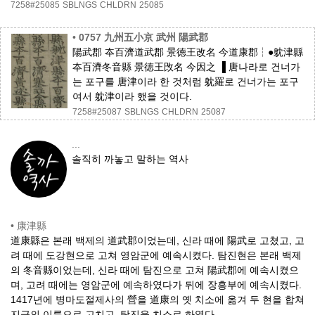
7258#25085
SBLNGS
CHLDRN
25085
•
0757 九州五小京 武州 陽武郡
陽武郡 夲百濟道武郡 景徳王改名 今道康郡┆●躭津縣
夲百濟冬音縣 景徳王攺名 今因之 ▐ 唐나라로 건너가
는 포구를 唐津이라 한 것처럼 躭羅로 건너가는 포구
여서 躭津이라 했을 것이다.
7258#25087
SBLNGS
CHLDRN
25087
...
솔직히 까놓고 말하는 역사
•
康津縣
道康縣은 본래 백제의 道武郡이었는데, 신라 때에 陽武로 고쳤고, 고
려 때에 도강현으로 고쳐 영암군에 예속시켰다. 탐진현은 본래 백제
의 冬音縣이었는데, 신라 때에 탐진으로 고쳐 陽武郡에 예속시켰으
며, 고려 때에는 영암군에 예속하였다가 뒤에 장흥부에 예속시켰다.
1417년에 병마도절제사의 營을 道康의 옛 치소에 옮겨 두 현을 합쳐
지금의 이름으로 고치고, 탐진을 치소로 하였다.