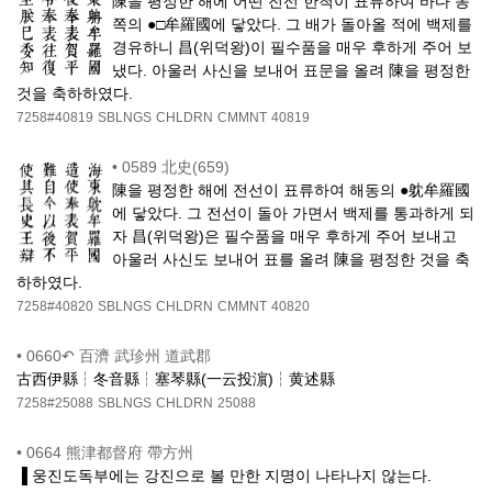
陳을 평정한 해에 어떤 전선 한척이 표류하여 바다 동
쪽의 ●□牟羅國에 닿았다. 그 배가 돌아올 적에 백제를
경유하니 昌(위덕왕)이 필수품을 매우 후하게 주어 보
냈다. 아울러 사신을 보내어 표문을 올려 陳을 평정한
것을 축하하였다.
7258#40819
SBLNGS
CHLDRN
CMMNT
40819
•
0589 北史(659)
陳을 평정한 해에 전선이 표류하여 해동의 ●躭牟羅國
에 닿았다. 그 전선이 돌아 가면서 백제를 통과하게 되
자 昌(위덕왕)은 필수품을 매우 후하게 주어 보내고
아울러 사신도 보내어 표를 올려 陳을 평정한 것을 축
하하였다.
7258#40820
SBLNGS
CHLDRN
CMMNT
40820
•
0660↶ 百濟 武珍州 道武郡
古西伊縣┆冬音縣┆塞琴縣(一云投濵)┆黄述縣
7258#25088
SBLNGS
CHLDRN
25088
•
0664 熊津都督府 帶方州
▐ 웅진도독부에는 강진으로 볼 만한 지명이 나타나지 않는다.