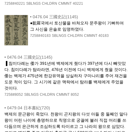
7258#40221
SBLNGS
CHLDRN
CMMNT
40221
•
0476.04 三國史記(1145)
●躭羅국에서 토산물을 바쳐오자 문주왕이 기뻐하여
그 사신을 은솔로 임명하였다.
7258#40183
SBLNGS
CHLDRN
CMMNT
40183
•
0476.04 三國史記(1145)
▐ 침미다례는 倭가 391년에 백제에게 줬다가 397년에 다시 빼앗았
다. 침미다례가 탐라라면, 476년 이전에 다시 백제에게 줬을 것이다.
倭는 백제가 475년에 한강유역을 상실하자 구마나리를 주어 재건을
도운 적이 있다. 그 시기에 같은 맥락에서 탐라를 백제에게 주었을
것이다.
7258#8052
SBLNGS
CHLDRN
CMMNT
8052
•
0479.04 日本書紀(720)
백제의 문근왕이 죽었다. 천왕이 곤지왕의 다섯 아들 중 둘째인 말다
왕이 어린 나이에 총명하므로 칙명으로 궁궐에 불러 직접 머리를 쓰
다듬으며 은근하게 조심하도록 타이르고 그 나라의 왕으로 삼았다.