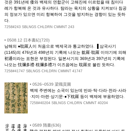
것은 391년에 倭와 백제의 연합군이 고해진에 이르렀을 때 침미다
례가 항복해 온 것과 유사하다. 탐라는 육지의 상황을 지켜보다 침공
의 정보가 있으면 미리 항복하여 그것을 방지하는 경향이 있는 듯하
다.
7258#243
SBLNGS
CHLDRN
CMMNT
243
•
0508.12 日本書紀(720)
남해의 ●耽羅人이 처음으로 백제국과 통교하였다. ▐ 삼국사기
(1145)의 476년과 498년의 기록에 나오는 躭羅·耽羅 이야기에 의해
初通이라는 표현은 부정된다. 일본서기의 369년과 397년의 기록에
나오는 忱彌多禮·枕彌多禮가 이즈음에는 耽羅로 불린 듯하다.
7258#41747
SBLNGS
CHLDRN
CMMNT
41747
•
0526~0539 梁職貢圖
백제 주변에는 소국이 있는데 반파·탁·다라·전라·사라
·지미·마련·상기문·●下枕羅 등이 백제에 부용하였다.
7258#40204
SBLNGS
CHLDRN
CMMNT
40204
•
0589 隋書(636)