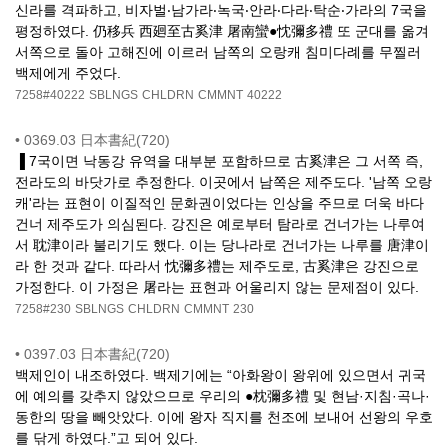
신라를 격파하고, 비자벌‧남가라‧녹국‧안라‧다라‧탁순‧가라의 7국을
평정하였다. 仍移兵 西廻至古奚津 屠南蠻●忱彌多禮 또 군대를 옮겨
서쪽으로 돌아 고해진에 이르러 남쪽의 오랑캐 침미다례를 무찔러
백제에게 주었다.
7258#40222
SBLNGS
CHLDRN
CMMNT
40222
•
0369.03 日本書紀(720)
▐ 7국이면 낙동강 유역을 대부분 포함하므로 古奚津은 그 서쪽 즉,
전라도의 바닷가로 추정한다. 이곳에서 남쪽은 제주도다. '남쪽 오랑
캐'라는 표현이 이질적인 문화권이었다는 인상을 주므로 더욱 바다
건너 제주도가 의심된다. 강진은 예로부터 탐라로 건너가는 나루여
서 耽津이라 불리기도 했다. 이는 당나라로 건너가는 나루를 唐津이
라 한 것과 같다. 따라서 忱彌多禮는 제주도로, 古奚津은 강진으로
가정한다. 이 가정은 屠라는 표현과 어울리지 않는 문제점이 있다.
7258#230
SBLNGS
CHLDRN
CMMNT
230
•
0397.03 日本書紀(720)
백제인이 내조하였다. 백제기에는 “아화왕이 왕위에 있으면서 귀국
에 예의를 갖추지 않았으므로 우리의 ●枕彌多禮 및 현남·지침·곡나·
동한의 땅을 빼앗았다. 이에 왕자 직지를 천조에 보내어 선왕의 우호
를 닦게 하였다.”고 되어 있다.