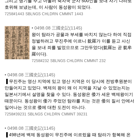
그리고 병기를 주고 아울러 축자국 군사 500인을 보내 자기 나라로
호위해 보냈는데, 이 사람이 동성왕이 되었다.
7258#1443
SBLNGS
CHLDRN
CMMNT
1443
•
0498.08 三國史記(1145)
왕이 탐라가 공물과 부세를 바치지 않는다 하여 직접
정벌하려고 무진주에 이르니 躭羅가 이를 듣고 사신
을 보내 죄를 빌었으므로 그만두었다(躭羅는 곧 躭牟
羅이다).
7258#232
SBLNGS
CHLDRN
CMMNT
232
•
0498.08 三國史記(1145)
▐ 무진주는 영산 지역에 있고 영산 지역은 이 당시에 전방후원분이
만들어지고 있었다. 백제의 왕이 왜 이 지역을 지날 수 있었는지는
일본서기에서 설명을 찾을 수 있다. 동성왕은 倭가 세운 백제왕이기
때문이다. 동성왕이 倭가 주었던 탐라를 치는 것은 倭의 질서 안에서
일어나는 것으로 倭에 대한 도전이 아니다.
7258#39231
SBLNGS
CHLDRN
CMMNT
39231
•
0498.08 三國史記(1145)
▐ 498년에 백제 동성왕이 무진주에 이르렀을 때 탐라가 항복해 온