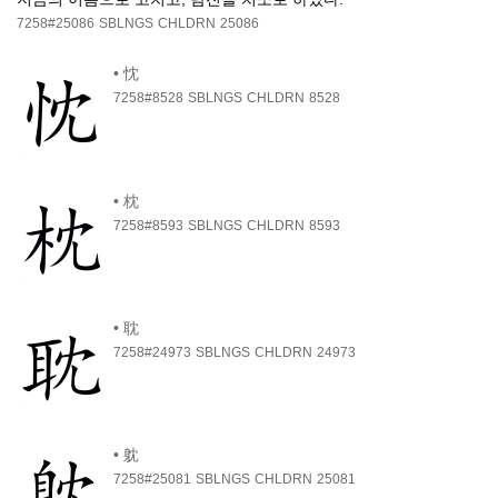
7258#25086
SBLNGS
CHLDRN
25086
•
忱
7258#8528
SBLNGS
CHLDRN
8528
•
枕
7258#8593
SBLNGS
CHLDRN
8593
•
耽
7258#24973
SBLNGS
CHLDRN
24973
•
躭
7258#25081
SBLNGS
CHLDRN
25081