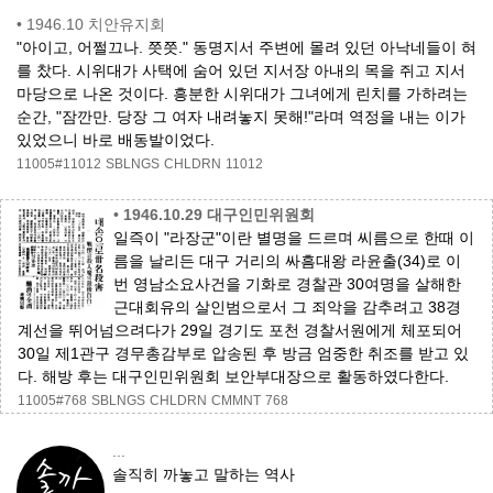
•
1946.10 치안유지회
"아이고, 어쩔끄나. 쯧쯧." 동명지서 주변에 몰려 있던 아낙네들이 혀
를 찼다. 시위대가 사택에 숨어 있던 지서장 아내의 목을 쥐고 지서
마당으로 나온 것이다. 흥분한 시위대가 그녀에게 린치를 가하려는
순간, "잠깐만. 당장 그 여자 내려놓지 못해!"라며 역정을 내는 이가
있었으니 바로 배동발이었다.
11005#11012
SBLNGS
CHLDRN
11012
•
1946.10.29 대구인민위원회
일즉이 "라장군"이란 별명을 드르며 씨름으로 한때 이
름을 날리든 대구 거리의 싸흠대왕 라윤출(34)로 이
번 영남소요사건을 기화로 경찰관 30여명을 살해한
근대회유의 살인범으로서 그 죄악을 감추려고 38경
계선을 뛰어넘으려다가 29일 경기도 포천 경찰서원에게 체포되어
30일 제1관구 경무총감부로 압송된 후 방금 엄중한 취조를 받고 있
다. 해방 후는 대구인민위원회 보안부대장으로 활동하였다한다.
11005#768
SBLNGS
CHLDRN
CMMNT
768
...
솔직히 까놓고 말하는 역사