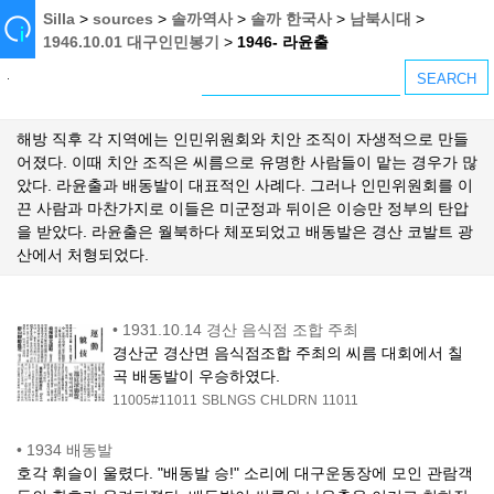
Silla
>
sources
>
솔까역사
>
솔까 한국사
>
남북시대
>
1946.10.01 대구인민봉기
>
1946- 라윤출
해방 직후 각 지역에는 인민위원회와 치안 조직이 자생적으로 만들
어졌다. 이때 치안 조직은 씨름으로 유명한 사람들이 맡는 경우가 많
았다. 라윤출과 배동발이 대표적인 사례다. 그러나 인민위원회를 이
끈 사람과 마찬가지로 이들은 미군정과 뒤이은 이승만 정부의 탄압
을 받았다. 라윤출은 월북하다 체포되었고 배동발은 경산 코발트 광
산에서 처형되었다.
•
1931.10.14 경산 음식점 조합 주최
경산군 경산면 음식점조합 주최의 씨름 대회에서 칠
곡 배동발이 우승하였다.
11005#11011
SBLNGS
CHLDRN
11011
•
1934 배동발
호각 휘슬이 울렸다. "배동발 승!" 소리에 대구운동장에 모인 관람객