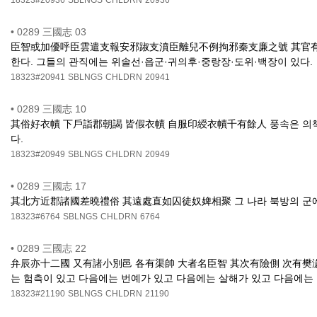
•
0289 三國志 03
臣智或加優呼臣雲遣支報安邪踧支濆臣離兒不例拘邪秦支廉之號 其官有魏率
한다. 그들의 관직에는 위솔선·읍군·귀의후·중랑장·도위·백장이 있다.
18323#20941
SBLNGS
CHLDRN
20941
•
0289 三國志 10
其俗好衣幘 下戶詣郡朝謁 皆假衣幘 自服印綬衣幘千有餘人 풍속은 의책을
다.
18323#20949
SBLNGS
CHLDRN
20949
•
0289 三國志 17
其北方近郡諸國差曉禮俗 其遠處直如囚徒奴婢相聚 그 나라 북방의 군에 가
18323#6764
SBLNGS
CHLDRN
6764
•
0289 三國志 22
弁辰亦十二國 又有諸小別邑 各有渠帥 大者名臣智 其次有險側 次有樊濊 次有
는 험측이 있고 다음에는 번예가 있고 다음에는 살해가 있고 다음에는 
18323#21190
SBLNGS
CHLDRN
21190