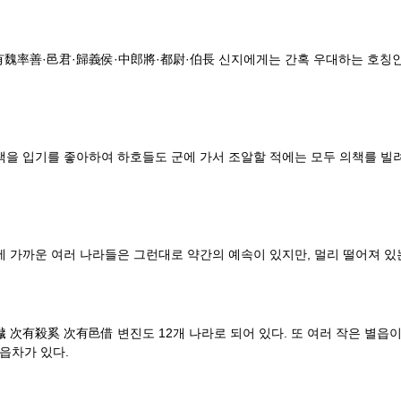
善·邑君·歸義侯·中郎將·都尉·伯長 신지에게는 간혹 우대하는 호칭인
 입기를 좋아하여 하호들도 군에 가서 조알할 적에는 모두 의책를 빌려
까운 여러 나라들은 그런대로 약간의 예속이 있지만, 멀리 떨어져 있는 
殺奚 次有邑借 변진도 12개 나라로 되어 있다. 또 여러 작은 별읍이 
읍차가 있다.