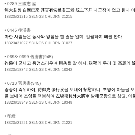
•
0289 三國志 濊
無大君長 自漢已來 其官有侯邑君三老 統主下戶 대군장이 없고 한대 이
18323#21215
SBLNGS
CHLDRN
21215
•
0445 後漢書
마한 사람들은 농사와 양잠을 할 줄을 알며, 길쌈하여 베를 짠다.
18323#31027
SBLNGS
CHLDRN
31027
•
0698~0699 舊唐書(945)
祚榮이 굳세고 용맹스러우며 用兵을 잘 하자, 靺鞨의 무리 및 高麗의 
18323#18342
SBLNGS
CHLDRN
18342
•
0713 舊唐書(945)
중종이 즉위하여, 侍御史 張行岌을 보내어 招慰하니, 조영이 아들을 보
을 보내어 조영을 책봉하여 左驍衛員外大將軍 발해군왕으로 삼고, 아울
18323#18349
SBLNGS
CHLDRN
18349
•
印綬
18323#21221
SBLNGS
CHLDRN
21221