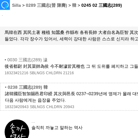
Silla
>
0289 三國志(晉 陳壽)
>
韓
>
0245 02 三國志(289)
馬韓在西 其民土著 種植 知蠶桑 作緜布 各有長帥 大者自名為臣智 其次為
들었다. 각각 장수가 있어서, 세력이 강대한 사람은 스스로 신지라 하고
•
0030 三國志(289) 濊
後省都尉 封其渠帥為侯 今不耐濊皆其種也 그 뒤 도위를 폐지하고 그들의
18323#21216
SBLNGS
CHLDRN
21216
•
0238 三國志(289) 韓
諸韓國臣智加賜邑君印綬 其次與邑長 0237~0239년에 명제가 몰래 
다음 사람에게는 읍장을 주었다.
18323#20943
SBLNGS
CHLDRN
20943
...
솔직히 까놓고 말하는 역사