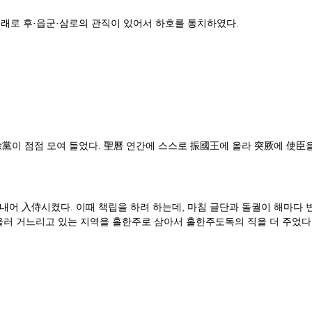
래로 후·읍군·삼로의 관직이 있어서 하호를 통치하였다.
餘黨이 점점 모여 들었다. 聖曆 연간에 스스로 振國王에 올라 突厥에 使臣
내어 入侍시켰다. 이때 책립을 하려 하는데, 마침 글단과 돌궐이 해마다 
러 거느리고 있는 지역을 홀한주로 삼아서 홀한주도독의 직을 더 주었다