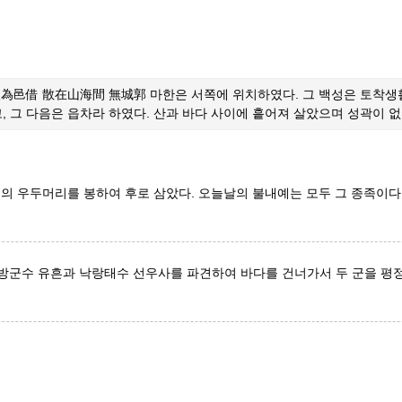
邑借 散在山海間 無城郭 마한은 서쪽에 위치하였다. 그 백성은 토착생활
, 그 다음은 읍차라 하였다. 산과 바다 사이에 흩어져 살았으며 성곽이 없
 우두머리를 봉하여 후로 삼았다. 오늘날의 불내예는 모두 그 종족이다
대방군수 유흔과 낙랑태수 선우사를 파견하여 바다를 건너가서 두 군을 평정