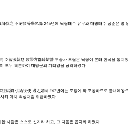
伐之 不耐侯等舉邑降 245년에 낙랑태수 유무와 대방태수 궁준은 령 
臣智激韓忿 攻帶方郡崎離營 부종사 오림은 낙랑이 본래 한국을 통치했다는
들이 모두 격분하여 대방군의 기리영을 공격하였다.
賦調 供給役使 遇之如民 247년에는 조정에 와 조공하므로 불내예왕으로
 시켜 마치 백성처럼 취급하였다.
 사람은 스스로 신지라 하고, 그 다음은 읍차라 하였다.