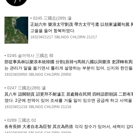
•
0245 三國志(289) 濊
正始六年 樂浪太守劉茂 帶方太守弓遵 以領東濊屬句麗 興師
고을을 들어 항복하였다.
18323#21217
SBLNGS
CHLDRN
21217
•
0245 솔까역사 三國志 韓
部從事吳林以樂浪本統韓國 分割(辰韓￫)馬韓八國以與樂浪 吏譯轉有異同 
는 관리가 말을 옮기면서 틀리게 설명하는 부분이 있어, 신지와 한인
18323#20950
SBLNGS
CHLDRN
20950
•
0247 三國志(289) 濊
其八年 詣闕朝貢 詔更拜不耐濊王 居處雜在民間 四時詣郡朝謁 二郡有軍征
였다. 2군에 전역이 있어 조세를 거둘 일이 있으면 공급케 하고 사역을
18323#21218
SBLNGS
CHLDRN
21218
•
0289 三國志 02
各有長帥 大者自名為臣智 其次為邑借 각각 장수가 있어서, 세력이 강대한
18323#20936
SBLNGS
CHLDRN
20936