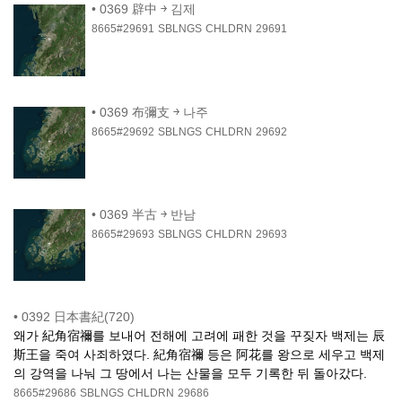
•
0369 辟中 ￫ 김제
8665#29691
SBLNGS
CHLDRN
29691
•
0369 布彌支 ￫ 나주
8665#29692
SBLNGS
CHLDRN
29692
•
0369 半古 ￫ 반남
8665#29693
SBLNGS
CHLDRN
29693
•
0392 日本書紀(720)
왜가 紀角宿禰를 보내어 전해에 고려에 패한 것을 꾸짖자 백제는 辰
斯王을 죽여 사죄하였다. 紀角宿禰 등은 阿花를 왕으로 세우고 백제
의 강역을 나눠 그 땅에서 나는 산물을 모두 기록한 뒤 돌아갔다.
8665#29686
SBLNGS
CHLDRN
29686