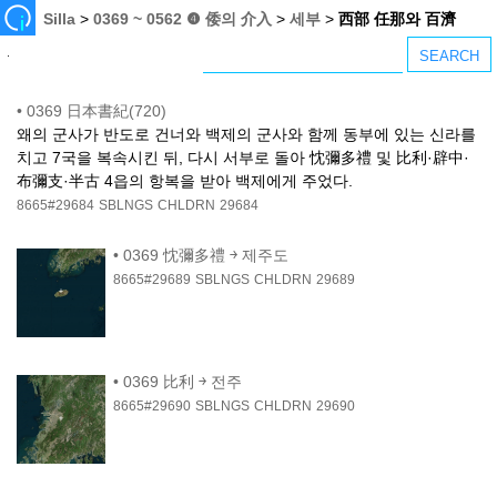
Silla
>
0369 ~ 0562 ❹ 倭의 介入
>
세부
>
西部 任那와 百濟
•
0369 日本書紀(720)
왜의 군사가 반도로 건너와 백제의 군사와 함께 동부에 있는 신라를
치고 7국을 복속시킨 뒤, 다시 서부로 돌아 忱彌多禮 및 比利·辟中·
布彌支·半古 4읍의 항복을 받아 백제에게 주었다.
8665#29684
SBLNGS
CHLDRN
29684
•
0369 忱彌多禮 ￫ 제주도
8665#29689
SBLNGS
CHLDRN
29689
•
0369 比利 ￫ 전주
8665#29690
SBLNGS
CHLDRN
29690