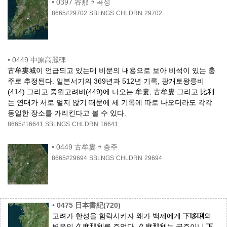
•
0397 谷那 ￫ 곡성
8665#29702
SBLNGS
CHLDRN
29702
•
0449 中原高麗碑
古牟婁城이 언급되고 있는데 비문의 내용으로 보아 비석이 있는 충
주로 추정된다. 일본서기의 369년과 512년 기록, 광개토왕릉비
(414) 그리고 중원고려비(449)에 나오는 牟婁, 古牟婁 그리고 比利
는 연대가 서로 멀지 않기 때문에 세 기록에 따로 나오더라도 각각
동일한 장소를 가리킨다고 볼 수 있다.
8665#16641
SBLNGS
CHLDRN
16641
•
0449 古牟婁 ￫ 충주
8665#29694
SBLNGS
CHLDRN
29694
•
0475 日本書紀(720)
고려가 한성을 함락시키자 왜가 백제에게 下哆唎의
별읍인 久麻那利를 주었다. 久麻那利는 공주이니 下