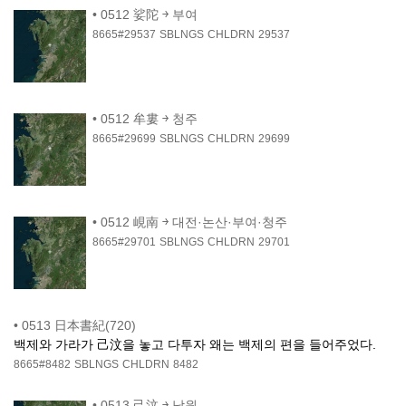
•
0512 娑陀 ￫ 부여
8665#29537
SBLNGS
CHLDRN
29537
•
0512 牟婁 ￫ 청주
8665#29699
SBLNGS
CHLDRN
29699
•
0512 峴南 ￫ 대전·논산·부여·청주
8665#29701
SBLNGS
CHLDRN
29701
•
0513 日本書紀(720)
백제와 가라가 己汶을 놓고 다투자 왜는 백제의 편을 들어주었다.
8665#8482
SBLNGS
CHLDRN
8482
•
0513 己汶 ￫ 남원