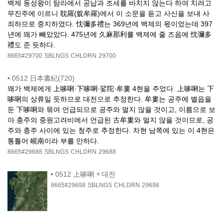
백제 동성왕이 탐라에서 공납과 조세를 바치지 않는다 하여 치려고
무진주에 이르니 耽羅(躭牟羅)에서 이 소문을 듣고 사신을 보내 사
죄하므로 중지하였다. 忱彌多禮는 369년에 백제의 몫이었는데 397
년에 왜가 빼았았다. 475년에 久麻那利를 백제에 줄 즈음에 忱彌多
禮도 준 듯하다.
8665#29700
SBLNGS
CHLDRN
29700
•
0512 日本書紀(720)
왜가 백제에게 上哆唎·下哆唎·娑陀·牟婁 4현을 주었다. 上哆唎는 下
哆唎의 상류일 듯하므로 대전으로 추정한다. 牟婁는 공주에 별읍을
둔 下哆唎와 묶여 언급되므로 공주와 멀지 않을 것이고, 이름으로 보
아 충주의 중원고려비에서 언급된 古牟婁와 멀지 않을 것이므로, 공
주와 충주 사이에 있는 청주로 추정한다. 차현 남쪽에 있는 이 4현은
통틀어 峴南이라 부를 만하다.
8665#29688
SBLNGS
CHLDRN
29688
•
0512 上哆唎 ￫ 대전
8665#29698
SBLNGS
CHLDRN
29698