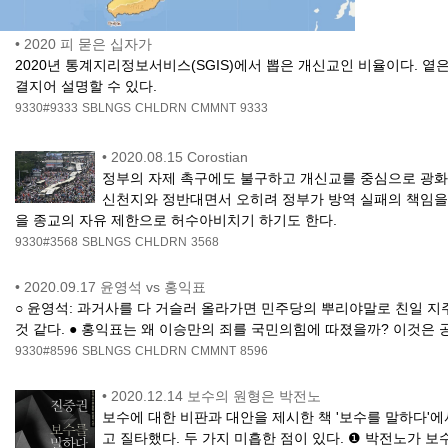
•
2020 피 묻은 십자가
2020년 통계지리정보서비스(SGIS)에서 뽑은 개신교인 비율이다.
결지어 설명할 수 있다.
9330#9333
SBLNGS
CHLDRN
CMMNT
9333
•
2020.08.15 Corostian
정부의 자제 촉구에도 불구하고 개신교를 중심으로 광화
신천지와 정반대면서 오히려 정부가 방역 실패의 책임을 
을 종교의 자유 제한으로 허수아비치기 하기도 한다.
9330#3568
SBLNGS
CHLDRN
3568
•
2020.09.17 윤영석 vs 홍익표
○ 윤영석: 과거사를 다 거슬러 올라가면 민주당의 뿌리야말로 친일 지
것 같다. ● 홍익표는 왜 이승만의 죄를 국민의힘에 따졌을까? 이것
9330#8596
SBLNGS
CHLDRN
CMMNT
8596
•
2020.12.14 보수의 원형은 박전노
보수에 대한 비판과 대안을 제시한 책 '보수를 말하다
고 질타했다. 두 가지 미흡한 점이 있다. ❶ 박전노가 