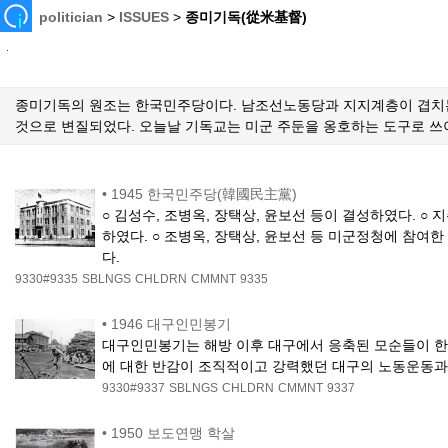
politician
>
ISSUES
>
종미기독(從米基督)
종미기독의 원조는 한국민주당이다. 남조선노동당과 지지계층이 겹치는
것으로 변질되었다. 오늘날 기독교는 미군 주둔을 옹호하는 도구로 쓰
•
1945 한국민주당(韓國民主黨)
○ 김성수, 조병옥, 장택상, 윤보선 등이 결성하였다.
하였다. ○ 조병옥, 장택상, 윤보선 등 미군정청에 참
다.
9330#9335
SBLNGS
CHLDRN
CMMNT
9335
•
1946 대구인민봉기
대구인민봉기는 해방 이후 대구에서 응축된 모순들이 한
에 대한 반감이 조직적이고 강력했던 대구의 노동운동과
9330#9337
SBLNGS
CHLDRN
CMMNT
9337
•
1950 보도연맹 학살