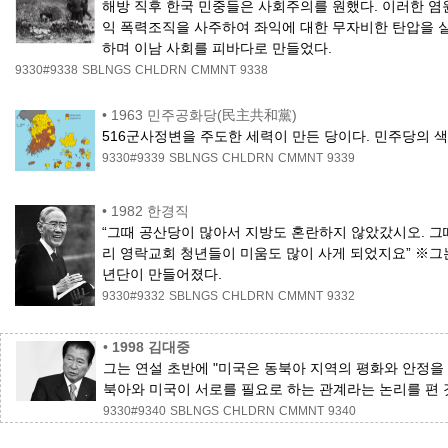
해방 직후 한국 민중들은 사회주의를 원했다. 이러한 
익 폭력조직을 사주하여 좌익에 대한 무자비한 탄압을 
하며 이남 사회를 피바다로 만들었다.
9330#9338
SBLNGS
CHLDRN
CMMNT
9338
•
1963 민주공화당(民主共和黨)
516군사정변을 주도한 세력이 만든 당이다. 민주당의 
9330#9339
SBLNGS
CHLDRN
CMMNT
9339
•
1982 한경직
“그때 공산당이 많아서 지방도 혼란하지 않았갔시오. 그
리 영락교회 청년들이 미움도 많이 사게 되었지요” ※그
년단이 만들어졌다.
9330#9332
SBLNGS
CHLDRN
CMMNT
9332
•
1998 김대중
그는 연설 초반에 "미국은 동북아 지역의 평화와 안정을
북아와 미국이 서로를 필요로 하는 관계라는 논리를 편 
9330#9340
SBLNGS
CHLDRN
CMMNT
9340