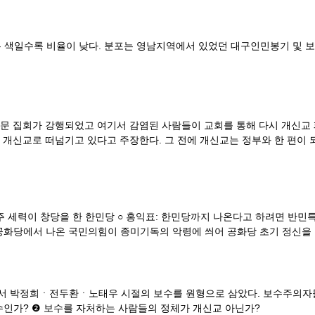
 옅은 색일수록 비율이 낮다. 분포는 영남지역에서 있었던 대구인민봉기 및
문 집회가 강행되었고 여기서 감염된 사람들이 교회를 통해 다시 개신교
개신교로 떠넘기고 있다고 주장한다. 그 전에 개신교는 정부와 한 편이 되
주 세력이 창당을 한 한민당 ○ 홍익표: 한민당까지 나온다고 하려면 반민
은 공화당에서 나온 국민의힘이 종미기독의 악령에 씌어 공화당 초기 정신을
'에서 박정희ㆍ전두환ㆍ노태우 시절의 보수를 원형으로 삼았다. 보수주의자
보수인가? ❷ 보수를 자처하는 사람들의 정체가 개신교 아닌가?