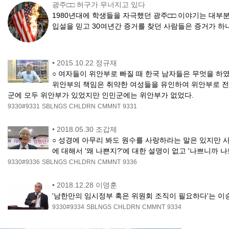
광주□□ 허구가 무너지고 있다
1980년대에 학생들을 자극했던 광주□□ 이야기는 대
입설을 믿고 30여년간 증거를 찾던 사람들은 증거가 하
•
2015.10.22 정규재
○ 여자들이 위안부로 빠질 때 한국 남자들은 무엇을 하
위안부의 책임은 취약한 여성들을 유인하여 위안부로 전락
군에 모두 위안부가 있었지만 인민군에는 위안부가 없었다.
9330#9331
SBLNGS
CHLDRN
CMMNT
9331
•
2018.05.30 조갑제
○ 성경에 아무리 봐도 원수를 사랑하라는 말은 있지만 
에 대해서 '왜 나쁜지?'에 대한 설명이 없고 '나쁘니까 
9330#9336
SBLNGS
CHLDRN
CMMNT
9336
•
2018.12.28 이영훈
'남한만의 임시정부 혹은 위원회 조직이 필요하다'는 이
9330#9334
SBLNGS
CHLDRN
CMMNT
9334